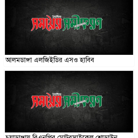
আলমডাঙ্গা এলজিইডির এসও হাবিব
চুয়াডাঙ্গায় বিএনপির মোটরসাইকেল শোডাউন