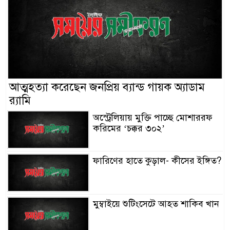
আত্মহত্যা করেছেন জনপ্রিয় ব্যান্ড গায়ক অ্যাডাম
র‌্যামি
অস্ট্রেলিয়ায় মুক্তি পাচ্ছে মোশাররফ
করিমের ‘চক্কর ৩০২’
ফারিণের হাতে কুড়াল- কীসের ইঙ্গিত?
মুম্বাইয়ে শুটিংসেটে আহত শাকিব খান