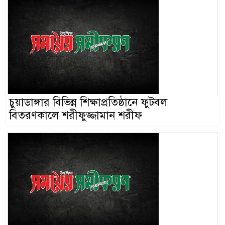
চুয়াডাঙ্গার বিভিন্ন শিক্ষাপ্রতিষ্ঠানে ফুটবল
বিতরণকালে শরীফুজ্জামান শরীফ