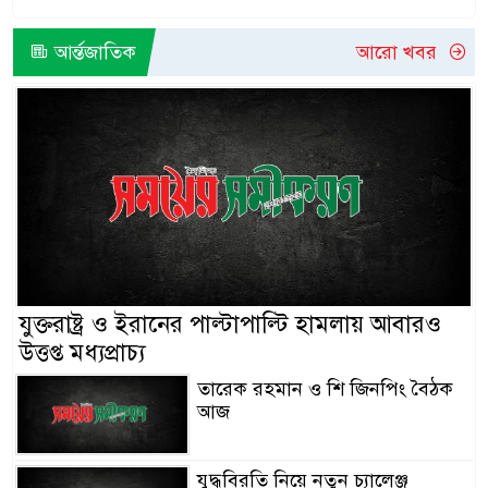
আর্ন্তজাতিক
আরো খবর
যুক্তরাষ্ট্র ও ইরানের পাল্টাপাল্টি হামলায় আবারও
উত্তপ্ত মধ্যপ্রাচ্য
তারেক রহমান ও শি জিনপিং বৈঠক
আজ
যুদ্ধবিরতি নিয়ে নতুন চ্যালেঞ্জ