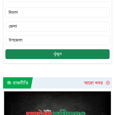
খুঁজুন
রাজনীতি
আরো খবর