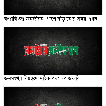
বন্যাবিধ্বস্ত জনজীবন, পাশে দাঁড়ানোর সময় এখন
জনসংখ্যা নিয়ন্ত্রণে সঠিক পদক্ষেপ জরুরি