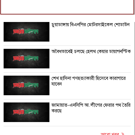
চুয়াডাঙ্গায় বিএনপির মোটরসাইকেল শোডাউন
অবৈধভাবেই চলছে হেলথ কেয়ার ডায়াগনস্টিক
শেখ হাসিনা গণহত্যাকারী হিসেবে কারাগারে
যাবেন
জামায়াত-এনসিপি আ.লীগের ফেরার পথ তৈরি
করছে
আরো খবর