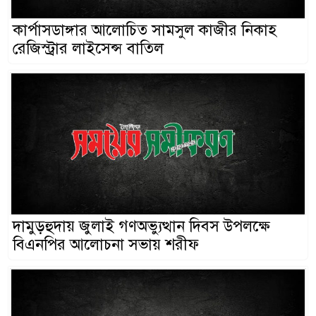
কার্পাসডাঙ্গার আলোচিত সামসুল কাজীর নিকাহ
রেজিস্ট্রার লাইসেন্স বাতিল
দামুড়হুদায় জুলাই গণঅভ্যুত্থান দিবস উপলক্ষে
বিএনপির আলোচনা সভায় শরীফ