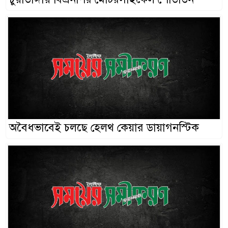
অবৈধভাবেই চলছে হেলথ কেয়ার ডায়াগনস্টিক