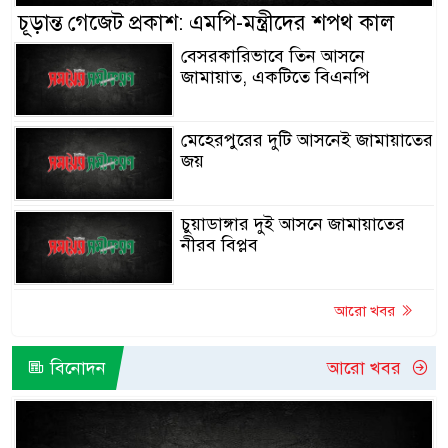
চূড়ান্ত গেজেট প্রকাশ: এমপি-মন্ত্রীদের শপথ কাল
বেসরকারিভাবে তিন আসনে
জামায়াত, একটিতে বিএনপি
মেহেরপুরের দুটি আসনেই জামায়াতের
জয়
চুয়াডাঙ্গার দুই আসনে জামায়াতের
নীরব বিপ্লব
আরো খবর
বিনোদন
আরো খবর