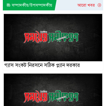
সম্পাদকীয়/উপসম্পাদকীয়
আরো খবর
গ্যাস সংকট নিরসনে সঠিক প্ল্যান দরকার