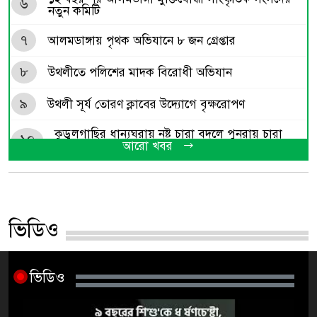
৬
নতুন কমিটি
৭
আলমডাঙ্গায় পৃথক অভিযানে ৮ জন গ্রেপ্তার
৮
উথলীতে পলিশের মাদক বিরোধী অভিযান
৯
উথলী সূর্য তোরণ ক্লাবের উদ্যোগে বৃক্ষরোপণ
কুড়ুলগাছির ধান্যঘরায় নষ্ট চারা বদলে পুনরায় চারা
১০
বিতরণ
আরো খবর
১১
শেখ হাসিনা গণহত্যাকারী হিসেবে কারাগারে যাবেন
১২
জামায়াত-এনসিপি আ.লীগের ফেরার পথ তৈরি করছে
ভিডিও
আলমডাঙ্গার ঘোষবিলায় মাদ্রাসার শিশু শিক্ষার্থীকে
১৩
নিপীড়নের অভিযোগে শিক্ষক আটক
ভিডিও
১৪
চুয়াডাঙ্গায় সাহিত্য পাঠের আসর ‘পদধ্বনি’ অনুষ্ঠিত
১৫
রাষ্ট্রীয় মর্যাদায় সমাহিত বীর মুক্তিযোদ্ধা নান্নু মিয়া