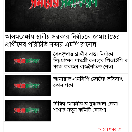
আলমডাঙ্গায় স্থানীয় সরকার নির্বাচনে জামায়াতের
প্রার্থীদের পরিচিতি সভায় এমপি রাসেল
শৈলকূপায় গ্রামীণ রাস্তা নির্মাণে
নিম্নমানের সামগ্রী ব্যবহার পিআইসি’র
কাজ করছেন রাজনৈতিক নেতা!
জামায়াত-এনসিপি জোটের ভবিষ্যৎ
কোন পথে
নিষিদ্ধ ছাত্রলীগের চুয়াডাঙ্গা জেলা
শাখার নতুন কমিটি ঘোষণা
আরো খবর