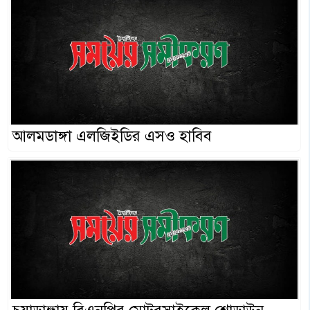
আলমডাঙ্গা এলজিইডির এসও হাবিব