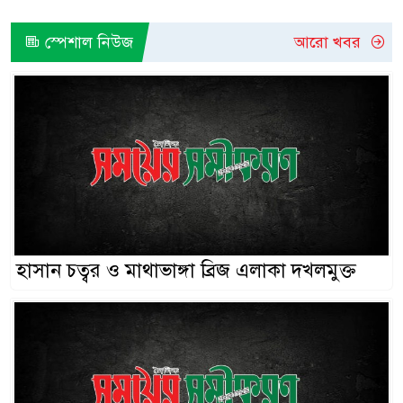
স্পেশাল নিউজ
আরো খবর
হাসান চত্বর ও মাথাভাঙ্গা ব্রিজ এলাকা দখলমুক্ত