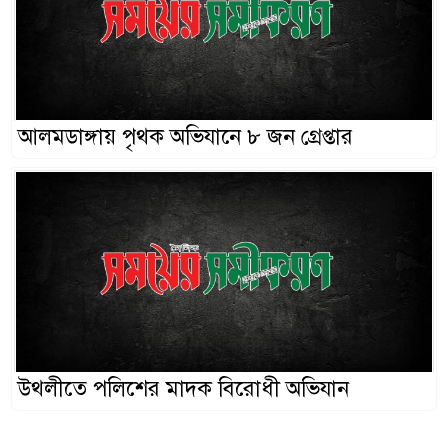
আলমডাঙ্গায় পৃথক অভিযানে ৮ জন গ্রেপ্তার
উথলীতে পলিশের মাদক বিরোধী অভিযান