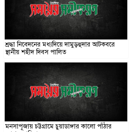
শ্রদ্ধা নিবেদনের মধ্যদিয়ে দামুড়হুদার আটকবরে
স্থানীয় শহীদ দিবস পালিত
মনসাপূজায় চট্টগ্রামে চুয়াডাঙ্গার কালো পাঁঠার