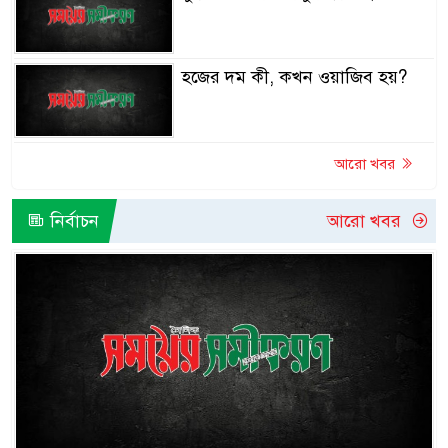
হজের দম কী, কখন ওয়াজিব হয়?
আরো খবর
নির্বাচন
আরো খবর