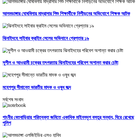
আলমডাঙ্গার ঘোষবিলায় মাদ্রাসার শিশু শিক্ষার্থীকে নিপীড়নের অভিযোগে শিক্ষক আটক
ঝিনাইদহে সাইবার ক্রাইম সেলের অভিযানে গ্রেপ্তার ১৯
সুশীল ও আওয়ামী চক্রের তৎপরতায় ঝিনাইদহের পরিবেশ অশান্ত করার চেষ্টা
মহেশপুর সীমান্তে ভারতীয় মাদক ও ওষুধ জব্দ
সর্বশেষ সংবাদ
গাংনীর বেতবাড়িয়ায় পরিত্যক্ত জমিতে একাধিক মাইনসদৃশ বস্তুর সন্ধান, ঘিরে রেখেছে
পুলিশ