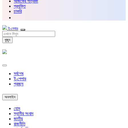
আজকের পত্রিকা
প্রযুক্তি
চাকরি
ই-পেপার
খুজুন
সর্বশেষ
ই-পেপার
প্রচ্ছদ
অনলাইন
হোম
স্থানীয় সংবাদ
জাতীয়
রাজনীতি