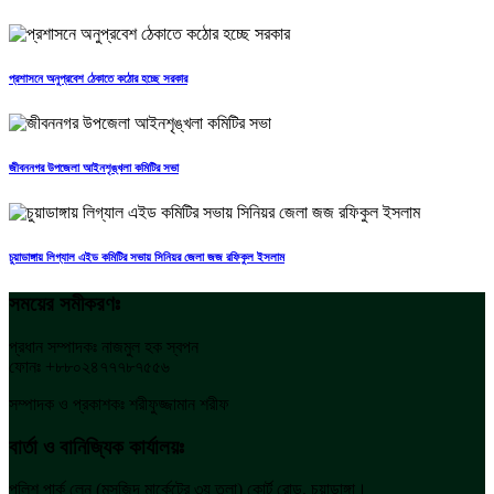
প্রশাসনে অনুপ্রবেশ ঠেকাতে কঠোর হচ্ছে সরকার
জীবননগর উপজেলা আইনশৃঙ্খলা কমিটির সভা
চুয়াডাঙ্গায় লিগ্যাল এইড কমিটির সভায় সিনিয়র জেলা জজ রফিকুল ইসলাম
সময়ের সমীকরণঃ
প্রধান সম্পাদকঃ নাজমুল হক স্বপন
ফোনঃ +৮৮০২৪৭৭৭৮৭৫৫৬
সম্পাদক ও প্রকাশকঃ শরীফুজ্জামান শরীফ
বার্তা ও বানিজ্যিক কার্যালয়ঃ
পুলিশ পার্ক লেন (মসজিদ মার্কেটের ৩য় তলা) কোর্ট রোড, চুয়াডাঙ্গা।