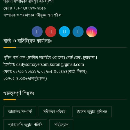
প্রধান সম্পাদকঃ নাজমুল হক স্বপন
ফোনঃ +৮৮০২৪৭৭৭৮৭৫৫৬
মেমননগর বিডি হাইস্কুলের সভাপতি হলেন
সম্পাদক ও প্রকাশকঃ শরীফুজ্জামান শরীফ
৭
মশিউর রহমান
দামুড়হুদায় বিভিন্ন মামলার ৫ আসামি
বার্তা ও বানিজ্যিক কার্যালয়ঃ
৮
গ্রেপ্তার
পুলিশ পার্ক লেন (মসজিদ মার্কেটের ৩য় তলা) কোর্ট রোড, চুয়াডাঙ্গা।
ইমেইলঃ dailysomoyersomikoron@gmail.com
ফোনঃ ০১৭১১-৯০৯১৯৭, ০১৭০৫-৪০১৪৬৪(বার্তা-বিভাগ),
০১৭০৫-৪০১৪৬৭(সার্কুলেশন)
গুরুত্বপূর্ণ লিঙ্কঃ
আমাদের সম্পর্কে
সমীকরণ পরিবার
ট্রামস অ্যান্ড কন্ডিশন
প্রাইভেসি অ্যান্ড পলিসি
সাইটম্যাপ