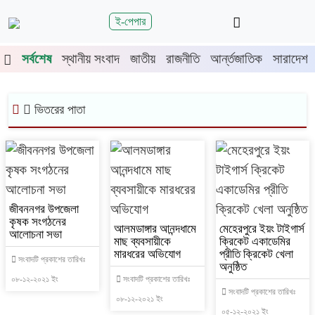
শিরোনাম
ই-পেপার
ূর্তিতে চুয়াডাঙ্গা-মেহেরপুরে জামায়াতের গণমিছিল
চুয়াডাঙ্গায় সওজের বাস
সর্বশেষ
স্থানীয় সংবাদ
জাতীয়
রাজনীতি
আর্ন্তজাতিক
সারাদেশ
ভিতরের পাতা
জীবননগর উপজেলা
কৃষক সংগঠনের
আলমডাঙ্গার আনন্দধামে
মেহেরপুরে ইয়ং টাইগার্স
আলোচনা সভা
মাছ ব্যবসায়ীকে
ক্রিকেট একাডেমির
মারধরের অভিযোগ
প্রীতি ক্রিকেট খেলা
সংবাদটি প্রকাশের তারিখঃ
অনুষ্ঠিত
০৮-১২-২০২১ ইং
সংবাদটি প্রকাশের তারিখঃ
সংবাদটি প্রকাশের তারিখঃ
০৮-১২-২০২১ ইং
০৫-১২-২০২১ ইং