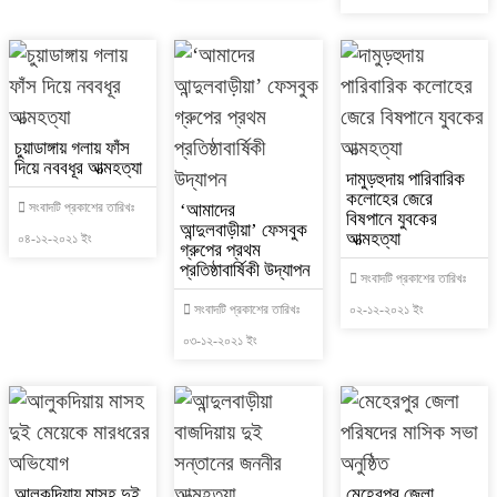
চুয়াডাঙ্গায় গলায় ফাঁস
দিয়ে নববধূর আত্মহত্যা
দামুড়হুদায় পারিবারিক
কলোহের জেরে
সংবাদটি প্রকাশের তারিখঃ
‘আমাদের
বিষপানে যুবকের
আন্দুলবাড়ীয়া’ ফেসবুক
আত্মহত্যা
০৪-১২-২০২১ ইং
গ্রুপের প্রথম
প্রতিষ্ঠাবার্ষিকী উদ্যাপন
সংবাদটি প্রকাশের তারিখঃ
সংবাদটি প্রকাশের তারিখঃ
০২-১২-২০২১ ইং
০৩-১২-২০২১ ইং
আলুকদিয়ায় মাসহ দুই
মেহেরপুর জেলা