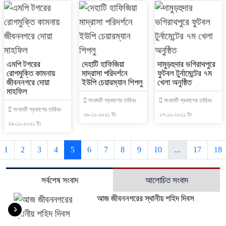
এমপি টগরের
দেহাটি হাফিজিয়া
দামুড়হুদার ভগিরাথপুরে
রোগমুক্তি কামনায়
মাদ্রাসা পরিদর্শনে
ফুটবল টুর্নামেন্টের ৭ম
জীবননগরে দোয়া
ইউপি চেয়ারম্যান শিপলু
খেলা অনুষ্ঠিত
মাহফিল
সংবাদটি প্রকাশের তারিখঃ
সংবাদটি প্রকাশের তারিখঃ
সংবাদটি প্রকাশের তারিখঃ
২৯-১১-২০২১ ইং
২৭-১১-২০২১ ইং
২৯-১১-২০২১ ইং
1
2
3
4
5
6
7
8
9
10
...
17
18
সর্বশেষ সংবাদ
আলোচিত সংবাদ
আজ জীবননগরের স্থানীয় শহিদ দিবস
১