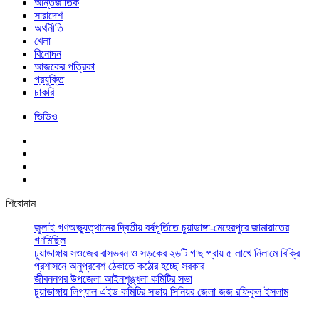
আর্ন্তজাতিক
সারাদেশ
অর্থনীতি
খেলা
বিনোদন
আজকের পত্রিকা
প্রযুক্তি
চাকরি
ভিডিও
শিরোনাম
জুলাই গণঅভ্যুত্থানের দ্বিতীয় বর্ষপূর্তিতে চুয়াডাঙ্গা-মেহেরপুরে জামায়াতের
গণমিছিল
চুয়াডাঙ্গায় সওজের বাসভবন ও সড়কের ২৬টি গাছ প্রায় ৫ লাখে নিলামে বিক্রি
প্রশাসনে অনুপ্রবেশ ঠেকাতে কঠোর হচ্ছে সরকার
জীবননগর উপজেলা আইনশৃঙ্খলা কমিটির সভা
চুয়াডাঙ্গায় লিগ্যাল এইড কমিটির সভায় সিনিয়র জেলা জজ রফিকুল ইসলাম