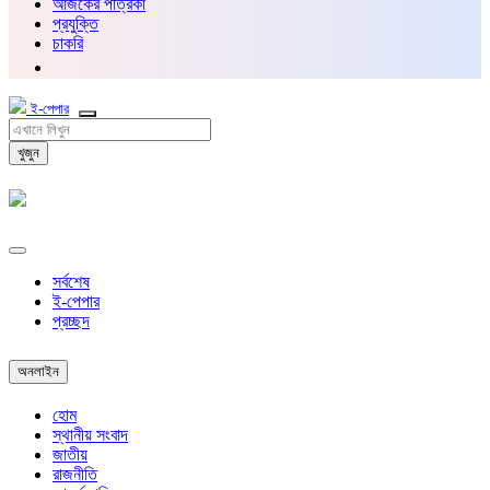
আজকের পত্রিকা
প্রযুক্তি
চাকরি
ই-পেপার
খুজুন
সর্বশেষ
ই-পেপার
প্রচ্ছদ
অনলাইন
হোম
স্থানীয় সংবাদ
জাতীয়
রাজনীতি