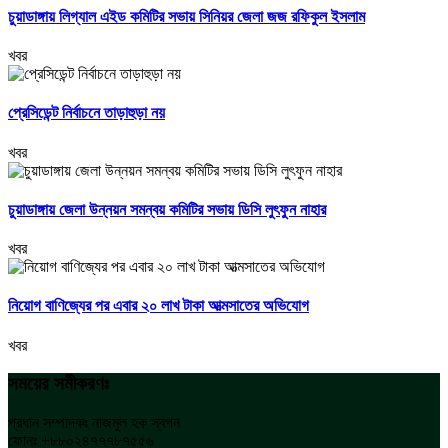
চুয়াডাঙ্গায় লিগ্যাল এইড কমিটির সভায় সিনিয়র জেলা জজ রফিকুল ইসলাম
খবর
প্রেসিডেন্ট নির্বাচনে তাড়াহুড়া নয়
খবর
চুয়াডাঙ্গায় জেলা উন্নয়ন সমন্বয় কমিটির সভায় ডিসি লুৎফুন নাহার
খবর
নিয়োগ বাণিজ্যের পর এবার ২০ লাখ টাকা আত্মসাতের অভিযোগ
খবর
সময়ের সমীকরণঃ
প্রধান সম্পাদকঃ নাজমুল হক স্বপন
ফোনঃ +৮৮০২৪৭৭৭৮৭৫৫৬