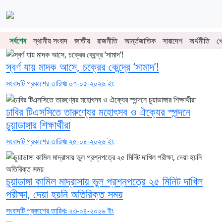
শিরোনাম
চুয়াডাঙ্গা-মেহেরপুরে জামায়াতের গণমিছিল
চুয়াডাঙ্গায় সওজের বাসভবন ও সড়কের ২৬টি গাছ প্
সর্বশেষ
স্থানীয় সংবাদ
জাতীয়
রাজনীতি
আর্ন্তজাতিক
সারাদেশ
অর্থনীতি
খ
প্রথম পাতা
স্বর্ণ যায় মাদক আসে, চক্রের কেন্দ্রে ‘সামাদ’!
সংবাদটি প্রকাশের তারিখঃ ০৭-০৫-২০২৬ ইং
ঢাবির টিএসসিতে তারুণ্যের মহোৎসব ও ঐক্যের স্পন্দনে
চুয়াডাঙ্গার শিক্ষার্থীরা
সংবাদটি প্রকাশের তারিখঃ ২৫-০৪-২০২৬ ইং
চুয়াডাঙ্গা কামিল মাদ্রাসায় ভুল প্রশ্নপত্রে ২৫ মিনিট দাখিল
পরীক্ষা, দেয়া হয়নি অতিরিক্ত সময়
সংবাদটি প্রকাশের তারিখঃ ২৩-০৪-২০২৬ ইং