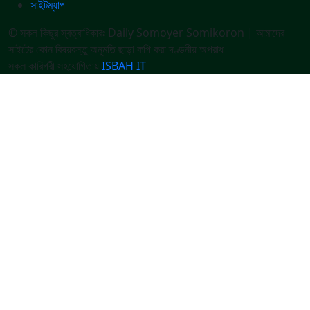
সাইটম্যাপ
© সকল কিছুর স্বত্বাধিকারঃ Daily Somoyer Somikoron | আমাদের
সাইটের কোন বিষয়বস্তু অনুমতি ছাড়া কপি করা দণ্ডনীয় অপরাধ
সকল কারিগরী সহযোগিতায়
ISBAH IT