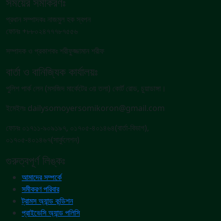
সময়ের সমীকরণঃ
প্রধান সম্পাদকঃ নাজমুল হক স্বপন
ফোনঃ +৮৮০২৪৭৭৭৮৭৫৫৬
সম্পাদক ও প্রকাশকঃ শরীফুজ্জামান শরীফ
বার্তা ও বানিজ্যিক কার্যালয়ঃ
পুলিশ পার্ক লেন (মসজিদ মার্কেটের ৩য় তলা) কোর্ট রোড, চুয়াডাঙ্গা।
ইমেইলঃ dailysomoyersomikoron@gmail.com
ফোনঃ ০১৭১১-৯০৯১৯৭, ০১৭০৫-৪০১৪৬৪(বার্তা-বিভাগ),
০১৭০৫-৪০১৪৬৭(সার্কুলেশন)
গুরুত্বপূর্ণ লিঙ্কঃ
আমাদের সম্পর্কে
সমীকরণ পরিবার
ট্রামস অ্যান্ড কন্ডিশন
প্রাইভেসি অ্যান্ড পলিসি