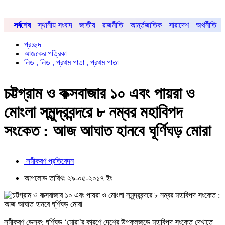
সর্বশেষ
স্থানীয় সংবাদ
জাতীয়
রাজনীতি
আর্ন্তজাতিক
সারাদেশ
অর্থনীতি
প্রচ্ছদ
আজকের পত্রিকা
লিড , লিড , প্রথম পাতা , প্রথম পাতা
চট্টগ্রাম ও কক্সবাজার ১০ এবং পায়রা ও
মোংলা সমুন্দ্রবন্দরে ৮ নম্বর মহাবিপদ
সংকেত : আজ আঘাত হানবে ঘূর্ণিঘড় মোরা
সমীকরণ প্রতিবেদন
আপলোড তারিখঃ ২৯-০৫-২০১৭ ইং
সমীকরণ ডেস্ক: ঘূর্ণিঘড় ‘মোরা’র কারণে দেশের উপকূলজুড়ে মহাবিপদ সংকেত দেখাতে