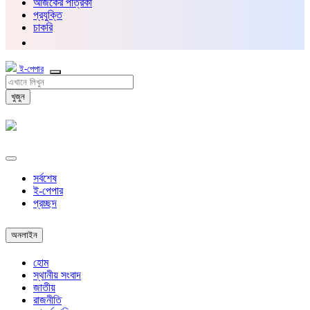
আজকের পত্রিকা
প্রযুক্তি
চাকরি
ই-পেপার
খুজুন
সর্বশেষ
ই-পেপার
প্রচ্ছদ
অনলাইন
হোম
স্থানীয় সংবাদ
জাতীয়
রাজনীতি