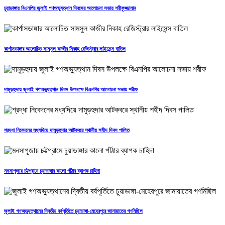
চুয়াডাঙ্গায় বিএনপির জুলাই গণঅভ্যুত্থান দিবসের আলোচনা সভায় শরীফুজ্জামান
কার্পাসডাঙ্গার আলোচিত সামসুল কাজীর নিকাহ রেজিস্ট্রার লাইসেন্স বাতিল
দামুড়হুদায় জুলাই গণঅভ্যুত্থান দিবস উপলক্ষে বিএনপির আলোচনা সভায় শরীফ
শ্রদ্ধা নিবেদনের মধ্যদিয়ে দামুড়হুদার আটকবরে স্থানীয় শহীদ দিবস পালিত
মনসাপূজায় চট্টগ্রামে চুয়াডাঙ্গার কালো পাঁঠার ব্যাপক চাহিদা
জুলাই গণঅভ্যুত্থানের দ্বিতীয় বর্ষপূর্তিতে চুয়াডাঙ্গা-মেহেরপুরে জামায়াতের গণমিছিল