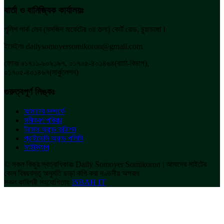
বার্তা ও বানিজ্যিক কার্যালয়ঃ
পুলিশ পার্ক লেন (মসজিদ মার্কেটের ৩য় তলা) কোর্ট রোড, চুয়াডাঙ্গা।
ইমেইলঃ dailysomoyersomikoron@gmail.com
ফোনঃ ০১৭১১-৯০৯১৯৭, ০১৭০৫-৪০১৪৬৪(বার্তা-বিভাগ),
০১৭০৫-৪০১৪৬৭(সার্কুলেশন)
গুরুত্বপূর্ণ লিঙ্কঃ
আমাদের সম্পর্কে
সমীকরণ পরিবার
ট্রামস অ্যান্ড কন্ডিশন
প্রাইভেসি অ্যান্ড পলিসি
সাইটম্যাপ
© সকল কিছুর স্বত্বাধিকারঃ Daily Somoyer Somikoron | আমাদের সাইটের
কোন বিষয়বস্তু অনুমতি ছাড়া কপি করা দণ্ডনীয় অপরাধ
সকল কারিগরী সহযোগিতায়
ISBAH IT