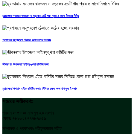
চুয়াডাঙ্গায় সওজের বাসভবন ও সড়কের ২৬টি গাছ প্রায় ৫ লাখে নিলামে বিক্রি
প্রশাসনে অনুপ্রবেশ ঠেকাতে কঠোর হচ্ছে সরকার
জীবননগর উপজেলা আইনশৃঙ্খলা কমিটির সভা
চুয়াডাঙ্গায় লিগ্যাল এইড কমিটির সভায় সিনিয়র জেলা জজ রফিকুল ইসলাম
সময়ের সমীকরণঃ
প্রধান সম্পাদকঃ নাজমুল হক স্বপন
ফোনঃ +৮৮০২৪৭৭৭৮৭৫৫৬
সম্পাদক ও প্রকাশকঃ শরীফুজ্জামান শরীফ