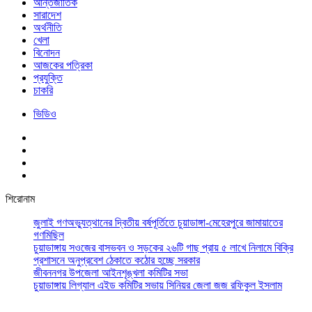
আর্ন্তজাতিক
সারাদেশ
অর্থনীতি
খেলা
বিনোদন
আজকের পত্রিকা
প্রযুক্তি
চাকরি
ভিডিও
শিরোনাম
জুলাই গণঅভ্যুত্থানের দ্বিতীয় বর্ষপূর্তিতে চুয়াডাঙ্গা-মেহেরপুরে জামায়াতের
গণমিছিল
চুয়াডাঙ্গায় সওজের বাসভবন ও সড়কের ২৬টি গাছ প্রায় ৫ লাখে নিলামে বিক্রি
প্রশাসনে অনুপ্রবেশ ঠেকাতে কঠোর হচ্ছে সরকার
জীবননগর উপজেলা আইনশৃঙ্খলা কমিটির সভা
চুয়াডাঙ্গায় লিগ্যাল এইড কমিটির সভায় সিনিয়র জেলা জজ রফিকুল ইসলাম