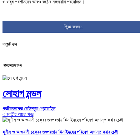
ও ওষুধ প্রশাসনের আরও কঠোর নজরদারি প্রয়োজন।
প্রিন্ট করুন :
কমেন্ট বক্স
প্রতিবেদকের তথ্য
সোহাগ মন্ডল
প্রতিবেদকের ফেইসবুক প্রোফাইল
এ জাতীয় আরো খবর
সুশীল ও আওয়ামী চক্রের তৎপরতায় ঝিনাইদহের পরিবেশ অশান্ত করার চেষ্টা