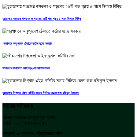
চুয়াডাঙ্গায় সওজের বাসভবন ও সড়কের ২৬টি গাছ প্রায় ৫ লাখে নিলামে বিক্রি
প্রশাসনে অনুপ্রবেশ ঠেকাতে কঠোর হচ্ছে সরকার
জীবননগর উপজেলা আইনশৃঙ্খলা কমিটির সভা
চুয়াডাঙ্গায় লিগ্যাল এইড কমিটির সভায় সিনিয়র জেলা জজ রফিকুল ইসলাম
সময়ের সমীকরণঃ
প্রধান সম্পাদকঃ নাজমুল হক স্বপন
ফোনঃ +৮৮০২৪৭৭৭৮৭৫৫৬
সম্পাদক ও প্রকাশকঃ শরীফুজ্জামান শরীফ