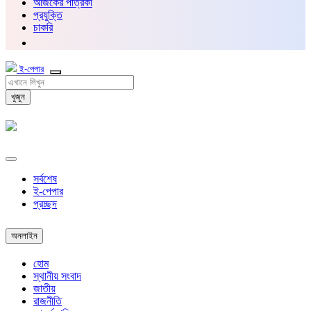
আজকের পত্রিকা
প্রযুক্তি
চাকরি
ই-পেপার
খুজুন
সর্বশেষ
ই-পেপার
প্রচ্ছদ
অনলাইন
হোম
স্থানীয় সংবাদ
জাতীয়
রাজনীতি