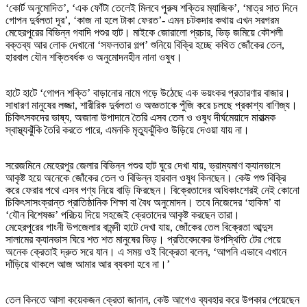
‘কোর্ট অনুমোদিত’, ‘এক ফোঁটা তেলেই মিলবে পুরুষ শক্তির ম্যাজিক’, ‘মাত্র সাত দিনে
গোপন দুর্বলতা দূর’, ‘কাজ না হলে টাকা ফেরত’- এমন চটকদার কথায় এখন সরগরম
মেহেরপুরের বিভিন্ন গবাদি পশুর হাট। মাইকে জোরালো প্রচার, ভিড় জমিয়ে কৌশলী
বক্তব্য আর লোক দেখানো ‘সফলতার গল্প’ শুনিয়ে বিক্রি হচ্ছে কথিত জোঁকের তেল,
হারবাল যৌন শক্তিবর্ধক ও অনুমোদনহীন নানা ওষুধ।
হাটে হাটে ‘গোপন শক্তি’ বাড়ানোর নামে গড়ে উঠেছে এক ভয়ংকর প্রতারণার বাজার।
সাধারণ মানুষের লজ্জা, শারীরিক দুর্বলতা ও অজ্ঞতাকে পুঁজি করে চলছে প্রকাশ্য বাণিজ্য।
চিকিৎসকদের ভাষ্য, অজানা উপাদানে তৈরি এসব তেল ও ওষুধ দীর্ঘমেয়াদে মারাত্মক
স্বাস্থ্যঝুঁকি তৈরি করতে পারে, এমনকি মৃত্যুঝুঁকিও উড়িয়ে দেওয়া যায় না।
সরেজমিনে মেহেরপুর জেলার বিভিন্ন পশুর হাট ঘুরে দেখা যায়, ভ্রাম্যমাণ ক্যানভাসে
আকৃষ্ট হয়ে অনেকে জোঁকের তেল ও বিভিন্ন হারবাল ওষুধ কিনছেন। কেউ পশু বিক্রি
করে ফেরার পথে এসব পণ্য নিয়ে বাড়ি ফিরছেন। বিক্রেতাদের অধিকাংশেরই নেই কোনো
চিকিৎসাসংক্রান্ত প্রাতিষ্ঠানিক শিক্ষা বা বৈধ অনুমোদন। তবে নিজেদের ‘হাকিম’ বা
‘যৌন বিশেষজ্ঞ’ পরিচয় দিয়ে সহজেই ক্রেতাদের আকৃষ্ট করছেন তারা।
মেহেরপুরের গাংনী উপজেলার বামন্দী হাটে দেখা যায়, জোঁকের তেল বিক্রেতা আব্দুস
সালামের ক্যানভাস ঘিরে শত শত মানুষের ভিড়। প্রতিবেদকের উপস্থিতি টের পেয়ে
অনেক ক্রেতাই দ্রুত সরে যান। এ সময় ওই বিক্রেতা বলেন, ‘আপনি এভাবে এখানে
দাঁড়িয়ে থাকলে আজ আমার আর ব্যবসা হবে না।’
তেল কিনতে আসা কয়েকজন ক্রেতা জানান, কেউ আগেও ব্যবহার করে উপকার পেয়েছেন