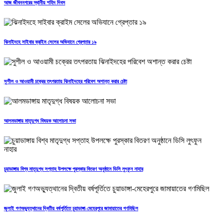
আজ জীবননগরের স্থানীয় শহিদ দিবস
ঝিনাইদহে সাইবার ক্রাইম সেলের অভিযানে গ্রেপ্তার ১৯
সুশীল ও আওয়ামী চক্রের তৎপরতায় ঝিনাইদহের পরিবেশ অশান্ত করার চেষ্টা
আলমডাঙ্গায় মাতৃদুগ্ধ বিষয়ক আলোচনা সভা
চুয়াডাঙ্গায় বিশ্ব মাতৃদুগ্ধ সপ্তাহ উপলক্ষে পুরস্কার বিতরণ অনুষ্ঠানে ডিসি লুৎফুন নাহার
জুলাই গণঅভ্যুত্থানের দ্বিতীয় বর্ষপূর্তিতে চুয়াডাঙ্গা-মেহেরপুরে জামায়াতের গণমিছিল