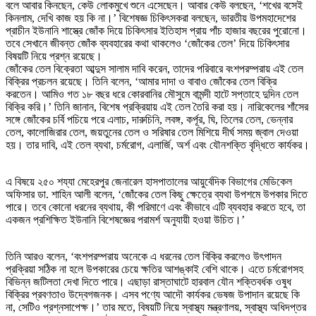
বলে আবার কিনছেন, কেউ লোকমুখে শুনে এসেছেন। আবার কেউ বলছেন, ‘শখের বসেই
কিনলাম, দেখি কাজ হয় কি না।’ বিশেষজ্ঞ চিকিৎসকরা বলছেন, ভারতীয় উপমহাদেশের
প্রাচীন ইউনানি শাস্ত্রে জোঁক দিয়ে চিকিৎসার ইতিহাস প্রায় পাঁচ হাজার বছরের পুরোনো।
তবে সেখানে জীবন্ত জোঁক ব্যবহারের কথা থাকলেও ‘জোঁকের তেল’ দিয়ে চিকিৎসার
বিষয়টি নিয়ে প্রশ্ন রয়েছে।
জোঁকের তেল বিক্রেতা আব্দুস সালাম দাবি করেন, তাদের পরিবারে বংশপরম্পরায় এই তেল
বিক্রির প্রচলন রয়েছে। তিনি বলেন, ‘আমার দাদা ও বাবাও জোঁকের তেল বিক্রি
করতেন। আমিও গত ১৮ বছর ধরে কোরবানির মৌসুমে বামন্দী হাটে সপ্তাহে দুদিন তেল
বিক্রি করি।’ তিনি জানান, বিশেষ প্রক্রিয়ায় এই তেল তৈরি করা হয়। নারিকেলের শাঁসের
সঙ্গে জোঁকের চর্বি পচিয়ে পরে এলাচ, দারুচিনি, লবঙ্গ, কর্পূর, ঘি, তিলের তেল, ভেন্নার
তেল, কালোজিরার তেল, জয়তুনের তেল ও সরিষার তেল মিশিয়ে দীর্ঘ সময় জ্বাল দেওয়া
হয়। তার দাবি, এই তেল ব্যথা, চর্মরোগ, এলার্জি, অর্শ এবং যৌনশক্তি বৃদ্ধিতে কার্যকর।
এ বিষয়ে ২৫০ শয্যা মেহেরপুর জেনারেল হাসপাতালের আয়ুর্বেদিক বিভাগের মেডিকেল
অফিসার ডা. শাহিন আলী বলেন, ‘জোঁকের তেল কিছু ক্ষেত্রে ব্যথা উপশমে উপকার দিতে
পারে। তবে কোনো ধরনের ব্যথায়, কী পরিমাণে এবং কীভাবে এটি ব্যবহার করতে হবে, তা
একজন প্রশিক্ষিত ইউনানি বিশেষজ্ঞের পরামর্শ অনুযায়ী হওয়া উচিত।’
তিনি আরও বলেন, ‘বংশপরম্পরায় অনেকে এ ধরনের তেল বিক্রি করলেও উৎপাদন
প্রক্রিয়া সঠিক না হলে উপকারের চেয়ে ক্ষতির আশঙ্কাই বেশি থাকে। এতে চর্মরোগসহ
বিভিন্ন জটিলতা দেখা দিতে পারে। এছাড়া রাস্তাঘাটে হারবাল যৌন শক্তিবর্ধক ওষুধ
বিক্রির প্রবণতাও উদ্বেগজনক। এসব পণ্যে আদৌ কার্যকর ভেষজ উপাদান রয়েছে কি
না, সেটিও প্রশ্নসাপেক্ষ।’ তার মতে, বিষয়টি নিয়ে স্বাস্থ্য মন্ত্রণালয়, স্বাস্থ্য অধিদপ্তর