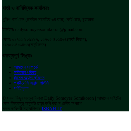
বার্তা ও বানিজ্যিক কার্যালয়ঃ
পুলিশ পার্ক লেন (মসজিদ মার্কেটের ৩য় তলা) কোর্ট রোড, চুয়াডাঙ্গা।
ইমেইলঃ dailysomoyersomikoron@gmail.com
ফোনঃ ০১৭১১-৯০৯১৯৭, ০১৭০৫-৪০১৪৬৪(বার্তা-বিভাগ),
০১৭০৫-৪০১৪৬৭(সার্কুলেশন)
গুরুত্বপূর্ণ লিঙ্কঃ
আমাদের সম্পর্কে
সমীকরণ পরিবার
ট্রামস অ্যান্ড কন্ডিশন
প্রাইভেসি অ্যান্ড পলিসি
সাইটম্যাপ
© সকল কিছুর স্বত্বাধিকারঃ Daily Somoyer Somikoron | আমাদের সাইটের
কোন বিষয়বস্তু অনুমতি ছাড়া কপি করা দণ্ডনীয় অপরাধ
সকল কারিগরী সহযোগিতায়
ISBAH IT