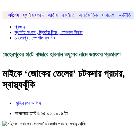
সর্বশেষ
স্থানীয় সংবাদ
জাতীয়
রাজনীতি
আর্ন্তজাতিক
সারাদেশ
অর্থনীতি
প্রচ্ছদ
স্থানীয় সংবাদ , দ্বিতীয় লিড , স্পেশাল নিউজ
মেহেরপুর , স্পেশাল স্থানীয়
মেহেরপুরের হাটে-বাজারে হারবাল ওষুধের নামে ভয়ংকর প্রতারণা
মাইকে ‘জোকের তেলের’ চটকদার প্রচার,
স্বাস্থ্যঝুঁকি
মুজিবনগর অফিস
আপলোড তারিখঃ ২৫-০৫-২০২৬ ইং