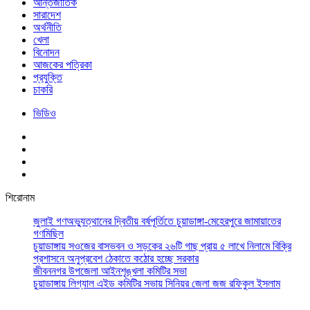
আর্ন্তজাতিক
সারাদেশ
অর্থনীতি
খেলা
বিনোদন
আজকের পত্রিকা
প্রযুক্তি
চাকরি
ভিডিও
শিরোনাম
জুলাই গণঅভ্যুত্থানের দ্বিতীয় বর্ষপূর্তিতে চুয়াডাঙ্গা-মেহেরপুরে জামায়াতের
গণমিছিল
চুয়াডাঙ্গায় সওজের বাসভবন ও সড়কের ২৬টি গাছ প্রায় ৫ লাখে নিলামে বিক্রি
প্রশাসনে অনুপ্রবেশ ঠেকাতে কঠোর হচ্ছে সরকার
জীবননগর উপজেলা আইনশৃঙ্খলা কমিটির সভা
চুয়াডাঙ্গায় লিগ্যাল এইড কমিটির সভায় সিনিয়র জেলা জজ রফিকুল ইসলাম