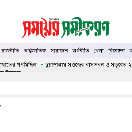
রাজনীতি
আর্ন্তজাতিক
সারাদেশ
অর্থনীতি
খেলা
বিনোদন
আ
তের গণমিছিল
চুয়াডাঙ্গায় সওজের বাসভবন ও সড়কের ২৬টি গাছ 
লাম
া