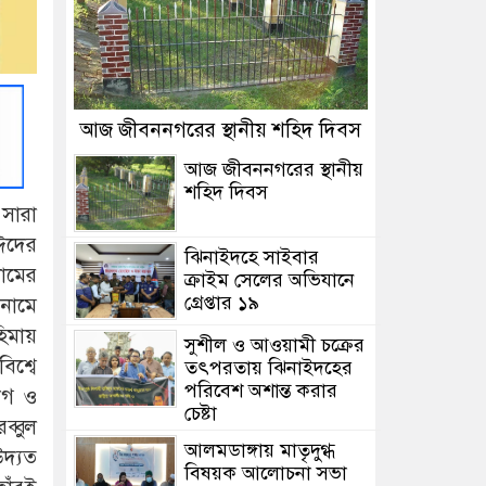
আজ জীবননগরের স্থানীয় শহিদ দিবস
আজ জীবননগরের স্থানীয়
শহিদ দিবস
 সারা
ঈদের
ঝিনাইদহে সাইবার
ামের
ক্রাইম সেলের অভিযানে
গ্রেপ্তার ১৯
 নামে
হিমায়
সুশীল ও আওয়ামী চক্রের
িশ্বে
তৎপরতায় ঝিনাইদহের
পরিবেশ অশান্ত করার
াগ ও
চেষ্টা
ব্বুল
আলমডাঙ্গায় মাতৃদুগ্ধ
উদ্যত
বিষয়ক আলোচনা সভা