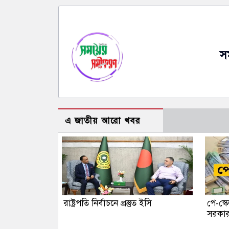
স
এ জাতীয় আরো খবর
রাষ্ট্রপতি নির্বাচনে প্রস্তুত ইসি
পে-স্ক
সরকা