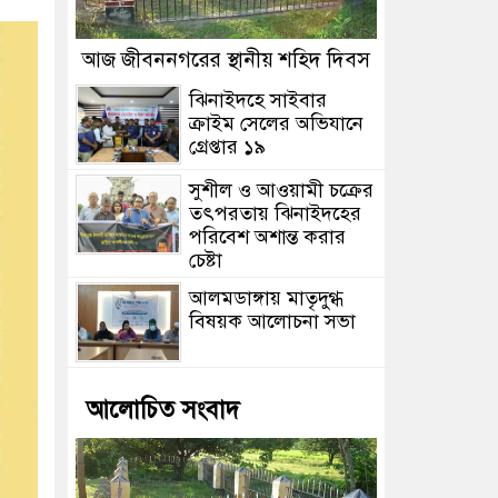
আজ জীবননগরের স্থানীয় শহিদ দিবস
ঝিনাইদহে সাইবার
ক্রাইম সেলের অভিযানে
গ্রেপ্তার ১৯
সুশীল ও আওয়ামী চক্রের
তৎপরতায় ঝিনাইদহের
পরিবেশ অশান্ত করার
চেষ্টা
আলমডাঙ্গায় মাতৃদুগ্ধ
বিষয়ক আলোচনা সভা
আলোচিত সংবাদ