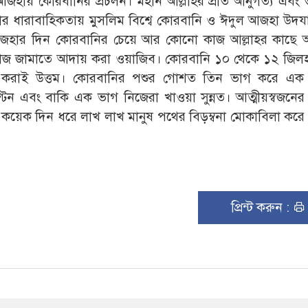
জহায় কোরবানির প্রচলন। মহান আল্লাহর প্রতি আনুগত্য এবং 
টনার ধারাবাহিকতায় মুসলিম বিশ্বে কোরবানি ও ঈদুল আজহা উদ
আজহার দিন কোরবানির চেয়ে আর কোনো কাজ আল্লাহর কাছে 
ামাজ জামাতে আদায় করা ওয়াজিব। কোরবানি ১০ থেকে ১২ জিল
 করাই উত্তম। কোরবানির পশুর গোশত তিন ভাগ করে এক
টন এবং বাকি এক ভাগ নিজেরা খাওয়া সুন্নত। আত্মীয়স্বজনের 
কয়েক দিন ধরে লাখ লাখ মানুষ পথের বিড়ম্বনা মোকাবিলা করে
প্রিন্ট করুন :