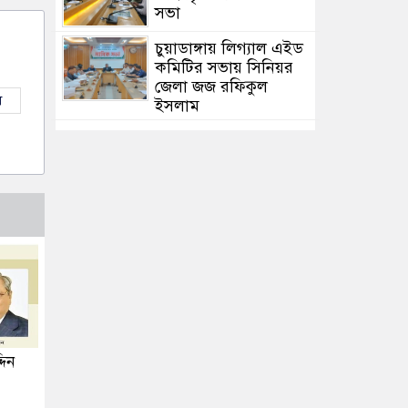
সভা
চুয়াডাঙ্গায় লিগ্যাল এইড
কমিটির সভায় সিনিয়র
জেলা জজ রফিকুল
ল
ইসলাম
দিন