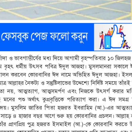
দা ও ভাবগাম্ভীর্যের মধ্য দিয়ে আগামী বৃহস্পতিবার ১০ জিলহজ
ম বৃহৎ ধর্মীয় উৎসব পবিত্র ঈদুল আজহা। মুসলমানরা সকালে 
 পালন করবেন কোরবানির ঈদ নামে অভিহিত ঈদুল আজহা। ইসল
 আল্লাহর নৈকট্য ও সন্তুষ্টিলাভের উদ্দেশ্যে নির্দিষ্ট সময়ে তাঁরই
কতা নয়, আত্মত্যাগ, আত্মসমর্পণ এবং নিজকে উৎসর্গ করার ম
মনের পশু অর্থাৎ কুপ্রবৃত্তিকে পরিত্যাগ করা। এ ঈদ সমগ্র ব
া দেয়। মুসলিম জাতির পিতা হজরত ইবরাহিম (আ.)-এর আত্মত্য
ায় সাড়ে ৪ হাজার বছর আগে শুরু হয় কোরবানির প্রচলন। আল্লাহ র
ঁর প্রাণপ্রিয় পুত্র হজরত ইসমাইল (আ.)-কে কোরবানি করতে 