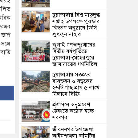
তাঁরই
যাপিত
চুয়াডাঙ্গায় বিশ্ব মাতৃদুগ্ধ
অধিক
সপ্তাহ উপলক্ষে পুরস্কার
হজের
বিতরণ অনুষ্ঠানে ডিসি
লুৎফুন নাহার
 ভাগ
সঙ্গে
জুলাই গণঅভ্যুত্থানের
দ্বিতীয় বর্ষপূর্তিতে
 বাড়ি
চুয়াডাঙ্গা-মেহেরপুরে
জামায়াতের গণমিছিল
চুয়াডাঙ্গায় সওজের
বাসভবন ও সড়কের
২৬টি গাছ প্রায় ৫ লাখে
নিলামে বিক্রি
প্রশাসনে অনুপ্রবেশ
ঠেকাতে কঠোর হচ্ছে
সরকার
জীবননগর উপজেলা
আইনশৃঙ্খলা কমিটির