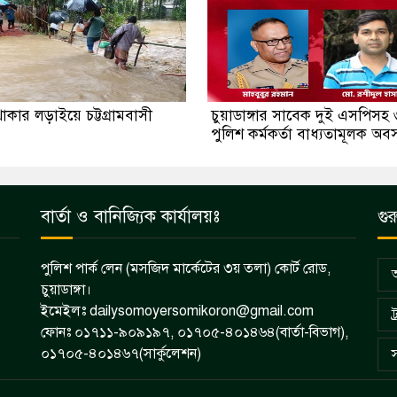
থাকার লড়াইয়ে চট্টগ্রামবাসী
চুয়াডাঙ্গার সাবেক দুই এসপিসহ
পুলিশ কর্মকর্তা বাধ্যতামূলক অব
বার্তা ও বানিজ্যিক কার্যালয়ঃ
গুর
পুলিশ পার্ক লেন (মসজিদ মার্কেটের ৩য় তলা) কোর্ট রোড,
চুয়াডাঙ্গা।
ইমেইলঃ dailysomoyersomikoron@gmail.com
ট
ফোনঃ ০১৭১১-৯০৯১৯৭, ০১৭০৫-৪০১৪৬৪(বার্তা-বিভাগ),
০১৭০৫-৪০১৪৬৭(সার্কুলেশন)