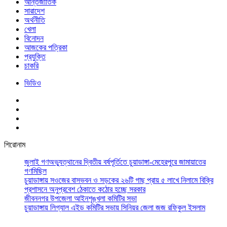
আর্ন্তজাতিক
সারাদেশ
অর্থনীতি
খেলা
বিনোদন
আজকের পত্রিকা
প্রযুক্তি
চাকরি
ভিডিও
শিরোনাম
জুলাই গণঅভ্যুত্থানের দ্বিতীয় বর্ষপূর্তিতে চুয়াডাঙ্গা-মেহেরপুরে জামায়াতের
গণমিছিল
চুয়াডাঙ্গায় সওজের বাসভবন ও সড়কের ২৬টি গাছ প্রায় ৫ লাখে নিলামে বিক্রি
প্রশাসনে অনুপ্রবেশ ঠেকাতে কঠোর হচ্ছে সরকার
জীবননগর উপজেলা আইনশৃঙ্খলা কমিটির সভা
চুয়াডাঙ্গায় লিগ্যাল এইড কমিটির সভায় সিনিয়র জেলা জজ রফিকুল ইসলাম