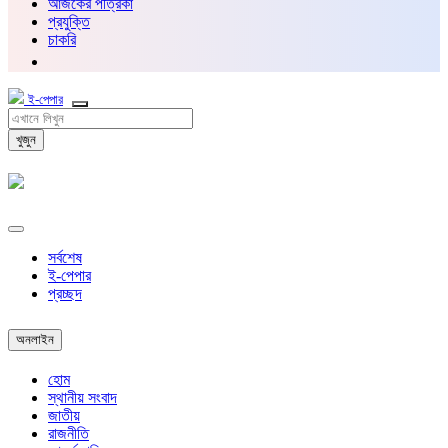
আজকের পত্রিকা
প্রযুক্তি
চাকরি
ই-পেপার
খুজুন
সর্বশেষ
ই-পেপার
প্রচ্ছদ
অনলাইন
হোম
স্থানীয় সংবাদ
জাতীয়
রাজনীতি