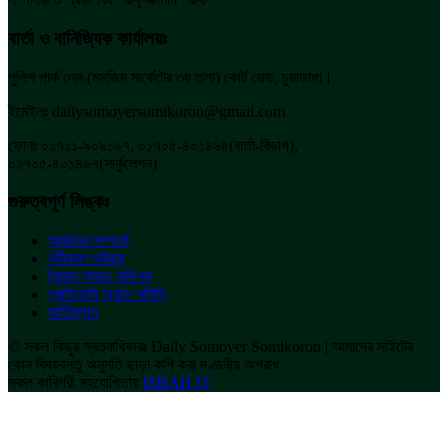
বার্তা ও বানিজ্যিক কার্যালয়ঃ
পুলিশ পার্ক লেন (মসজিদ মার্কেটের ৩য় তলা) কোর্ট রোড, চুয়াডাঙ্গা।
ইমেইলঃ dailysomoyersomikoron@gmail.com
ফোনঃ ০১৭১১-৯০৯১৯৭, ০১৭০৫-৪০১৪৬৪(বার্তা-বিভাগ),
০১৭০৫-৪০১৪৬৭(সার্কুলেশন)
গুরুত্বপূর্ণ লিঙ্কঃ
আমাদের সম্পর্কে
সমীকরণ পরিবার
ট্রামস অ্যান্ড কন্ডিশন
প্রাইভেসি অ্যান্ড পলিসি
সাইটম্যাপ
© সকল কিছুর স্বত্বাধিকারঃ Daily Somoyer Somikoron | আমাদের সাইটের
কোন বিষয়বস্তু অনুমতি ছাড়া কপি করা দণ্ডনীয় অপরাধ
সকল কারিগরী সহযোগিতায়
ISBAH IT