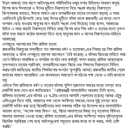
ঈদুল আজহা| তার আগে আইনশৃঙ্খলা পরিস্থিতির ভঙ্গুর দশায় উদ্বিগ্ন সাধারণ মানুষ|
বিশেষ করে ঈদযাত্রা ও ঈদের ছুটিতে নিরাপত্তা নিয়ে শঙ্কা বাড়ছে| নিরাপত্তা
বিশ্লেষকরা বলছেন, ঈদকে সামনে রেখে অপরাধীচক্র তাদের তৎপরতা বাড়ায়| এ সময়
এমনিতেই চুরি ছিনতাই বেড়ে যায়| ঈদের ছুটিতে ফাঁকা থাকে রাজধানী| এর মধ্যে দেশে
অপরাধ বেড়ে যাওয়ায় মানুষের মনে বাড়তি শঙ্কা দেখা দিয়েছে| তারা বলেন, সরকারের
উচিত এ সময় বাড়তি নিরাপত্তা নিশ্চিত করা| বিশেষ করে শিশু ধর্ষণ ও হত্যার মতো নৃশংস
ঘটনা বন্ধ করতে কঠোর ব্যবস্থা নিতে হবে| মানুষের জান ও মালের নিরাপত্তার দায়িত্ব
সরকারের|
দেশজুড়ে আলোচনায় শিশু রামিসা হত্যা:
রাজধানীর মিরপুরের পল্লবীতে গত মঙ্গলবার ধর্ষণ ও হত্যাকাণ্ডের শিকার হয় শিশু রামিসা
আক্তার| এ ঘটনা দেশজুড়ে ব্যাপক আলোড়ন ˆতরি করেছে| এ ঘটনার বিচারের দাবিতে সারা
দেশে বিভিন্ন সামাজিক ও নাগরিক সংগঠন নানা কর্মসূচি পালন করছে| রামিসা আক্তারকে
নৃশংসভাবে হত্যার প্রতিবাদ, অপরাধীদের দ্রুত বিচার এবং শিশুদের নিরাপত্তা নিশ্চিত
করার দাবি জানিয়েছে জাতীয় শিশুকিশোর সংগঠন 'ফুলকুঁড়ি আসর'| রাজধানীর জাতীয় প্রেস
ক্লাবের সামনে আয়োজিত এক মানববন্ধন সমাবেশে সংগঠনের পক্ষ থেকে এ দাবি জানানো
হয়|
এদিকে শিশু রামিসাকে ধর্ষণ ও হত্যার ঘটনায় পুলিশ দ্রুততম সময়ের মধ্যে তদন্ত করে
চার্জশিট জমা দেবে বলে জানিয়েছেন ¯^রাষ্ট্রমন্ত্রী সালাহউদ্দিন আহমদ| তিনি বলেন,
রামিসার হত্যাকাণ্ডের ঘটনায় ২৪ ঘণ্টার ভেতরে আসামি গ্রেপ্তার হয়েছে| আমরা এটুকু
এসিওরেন্স দিতে পারি, আমাদের পক্ষ থেকে সংক্ষিপ্ত সময়ের ভেতর সুষ্ঠু তদন্ত করে
চার্জশিট দাখিল করা হবে| বিচারহীনতার কথা সবসময় সঠিক নয় উল্লেখ করে সালাহউদ্দিন
আহমদ বলেন, ‘অনেক সময় বিল¤^ হয়, বিচার আদালতের বিষয়| তনু হত্যাসহ বিভিন্ন
মামলায় ব্যবস্থা নেওয়া হচ্ছে| রামিসা হত্যাকাণ্ডের ঘটনায় সংক্ষিপ্ত সময়ে দৃষ্টান্তমূলক
বিচারিক প্রক্রিয়া শেষ হবে| আইনশৃঙ্খলা সমুন্নত রাখার জন্য যা যা করার, সবই চেষ্টা
করছি|’