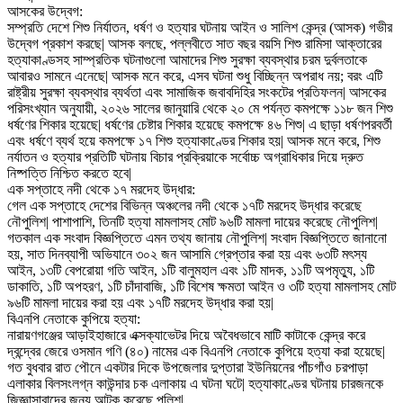
আসকের উদ্বেগ:
সম্প্রতি দেশে শিশু নির্যাতন, ধর্ষণ ও হত্যার ঘটনায় আইন ও সালিশ কেন্দ্র (আসক) গভীর
উদ্বেগ প্রকাশ করছে| আসক বলছে, পল্লবীতে সাত বছর বয়সি শিশু রামিসা আক্তারের
হত্যাকাণ্ডসহ সাম্প্রতিক ঘটনাগুলো আমাদের শিশু সুরক্ষা ব্যবস্থার চরম দুর্বলতাকে
আবারও সামনে এনেছে| আসক মনে করে, এসব ঘটনা শুধু বিচ্ছিন্ন অপরাধ নয়; বরং এটি
রাষ্ট্রীয় সুরক্ষা ব্যবস্থার ব্যর্থতা এবং সামাজিক জবাবদিহির সংকটের প্রতিফলন| আসকের
পরিসংখ্যান অনুযায়ী, ২০২৬ সালের জানুয়ারি থেকে ২০ মে পর্যন্ত কমপক্ষে ১১৮ জন শিশু
ধর্ষণের শিকার হয়েছে| ধর্ষণের চেষ্টার শিকার হয়েছে কমপক্ষে ৪৬ শিশু| এ ছাড়া ধর্ষণপরবর্তী
এবং ধর্ষণে ব্যর্থ হয়ে কমপক্ষে ১৭ শিশু হত্যাকাণ্ডের শিকার হয়| আসক মনে করে, শিশু
নর্যাতন ও হত্যার প্রতিটি ঘটনায় বিচার প্রক্রিয়াকে সর্বোচ্চ অগ্রাধিকার দিয়ে দ্রুত
নিষ্পত্তি নিশ্চিত করতে হবে|
এক সপ্তাহে নদী থেকে ১৭ মরদেহ উদ্ধার:
গেল এক সপ্তাহে দেশের বিভিন্ন অঞ্চলের নদী থেকে ১৭টি মরদেহ উদ্ধার করেছে
নৌপুলিশ| পাশাপাশি, তিনটি হত্যা মামলাসহ মোট ৯৬টি মামলা দায়ের করেছে নৌপুলিশ|
গতকাল এক সংবাদ বিজ্ঞপ্তিতে এমন তথ্য জানায় নৌপুলিশ| সংবাদ বিজ্ঞপ্তিতে জানানো
হয়, সাত দিনব্যাপী অভিযানে ৩০২ জন আসামি গ্রেপ্তার করা হয় এবং ৬৩টি মৎস্য
আইন, ১৩টি বেপরোয়া গতি আইন, ১টি বালুমহাল এবং ১টি মাদক, ১১টি অপমৃত্যু, ১টি
ডাকাতি, ১টি অপহরণ, ১টি চাঁদাবাজি, ১টি বিশেষ ক্ষমতা আইন ও ৩টি হত্যা মামলাসহ মোট
৯৬টি মামলা দায়ের করা হয় এবং ১৭টি মরদেহ উদ্ধার করা হয়|
বিএনপি নেতাকে কুপিয়ে হত্যা:
নারায়ণগঞ্জের আড়াইহাজারে এক্সক্যাভেটর দিয়ে অবৈধভাবে মাটি কাটাকে কেন্দ্র করে
দ্বন্দ্বের জেরে ওসমান গণি (৪০) নামের এক বিএনপি নেতাকে কুপিয়ে হত্যা করা হয়েছে|
গত বুধবার রাত পৌনে একটার দিকে উপজেলার দুপ্তারা ইউনিয়নের পাঁচগাঁও চরপাড়া
এলাকার বিলসংলগ্ন কাউন্দার চক এলাকায় এ ঘটনা ঘটে| হত্যাকাণ্ডের ঘটনায় চারজনকে
জিজ্ঞাসাবাদের জন্য আটক করেছে পুলিশ|