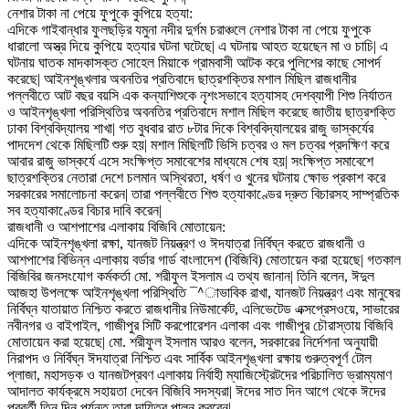
নেশার টাকা না পেয়ে ফুপুকে কুপিয়ে হত্যা:
এদিকে গাইবান্ধার ফুলছড়ির যমুনা নদীর দুর্গম চরাঞ্চলে নেশার টাকা না পেয়ে ফুপুকে
ধারালো অস্ত্র দিয়ে কুপিয়ে হত্যার ঘটনা ঘটেছে| এ ঘটনায় আহত হয়েছেন মা ও চাচি| এ
ঘটনায় ঘাতক মাদকাসক্ত সোহেল মিয়াকে গ্রামবাসী আটক করে পুলিশের কাছে সোপর্দ
করেছে| আইনশৃঙ্খলার অবনতির প্রতিবাদে ছাত্রশক্তির মশাল মিছিল রাজধানীর
পল্লবীতে আট বছর বয়সি এক কন্যাশিশুকে নৃশংসভাবে হত্যাসহ দেশব্যাপী শিশু নির্যাতন
ও আইনশৃঙ্খলা পরিস্থিতির অবনতির প্রতিবাদে মশাল মিছিল করেছে জাতীয় ছাত্রশক্তি
ঢাকা বিশ্ববিদ্যালয় শাখা| গত বুধবার রাত ৮টার দিকে বিশ্ববিদ্যালয়ের রাজু ভাস্কর্যের
পাদদেশ থেকে মিছিলটি শুরু হয়| মশাল মিছিলটি ভিসি চত্বর ও মল চত্বর প্রদক্ষিণ করে
আবার রাজু ভাস্কর্যে এসে সংক্ষিপ্ত সমাবেশের মাধ্যমে শেষ হয়| সংক্ষিপ্ত সমাবেশে
ছাত্রশক্তির নেতারা দেশে চলমান অস্থিরতা, ধর্ষণ ও খুনের ঘটনায় ক্ষোভ প্রকাশ করে
সরকারের সমালোচনা করেন| তারা পল্লবীতে শিশু হত্যাকাণ্ডের দ্রুত বিচারসহ সাম্প্রতিক
সব হত্যাকাণ্ডের বিচার দাবি করেন|
রাজধানী ও আশপাশের এলাকায় বিজিবি মোতায়েন:
এদিকে আইনশৃঙ্খলা রক্ষা, যানজট নিয়ন্ত্রণ ও ঈদযাত্রা নির্বিঘ্ন করতে রাজধানী ও
আশপাশের বিভিন্ন এলাকায় বর্ডার গার্ড বাংলাদেশ (বিজিবি) মোতায়েন করা হয়েছে| গতকাল
বিজিবির জনসংযোগ কর্মকর্তা মো. শরীফুল ইসলাম এ তথ্য জানান| তিনি বলেন, ঈদুল
আজহা উপলক্ষে আইনশৃঙ্খলা পরিস্থিতি ¯^াভাবিক রাখা, যানজট নিয়ন্ত্রণ এবং মানুষের
নির্বিঘ্ন যাতায়াত নিশ্চিত করতে রাজধানীর নিউমার্কেট, এলিভেটেড এক্সপ্রেসওয়ে, সাভারের
নবীনগর ও বাইপাইল, গাজীপুর সিটি করপোরেশন এলাকা এবং গাজীপুর চৌরাস্তায় বিজিবি
মোতায়েন করা হয়েছে| মো. শরীফুল ইসলাম আরও বলেন, সরকারের নির্দেশনা অনুযায়ী
নিরাপদ ও নির্বিঘ্ন ঈদযাত্রা নিশ্চিত এবং সার্বিক আইনশৃঙ্খলা রক্ষায় গুরুত্বপূর্ণ টোল
প্লাজা, মহাসড়ক ও যানজটপ্রবণ এলাকায় নির্বাহী ম্যাজিস্ট্রেটদের পরিচালিত ভ্রাম্যমাণ
আদালত কার্যক্রমে সহায়তা দেবেন বিজিবি সদস্যরা| ঈদের সাত দিন আগে থেকে ঈদের
পরবর্তী তিন দিন পর্যন্ত তারা দায়িত্ব পালন করবেন|