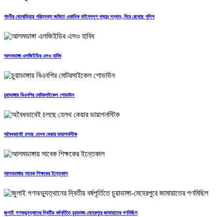
গাংনীর বেতবাড়িয়ায় পরিত্যক্ত জমিতে একাধিক মাইনসদৃশ বস্তুর সন্ধান, ঘিরে রেখেছে পুলিশ
আলমডাঙ্গা এলজিইডির এসও হাবিব
চুয়াডাঙ্গায় বিএনপির মোটরসাইকেল শোডাউন
অবৈধভাবেই চলছে হেলথ কেয়ার ডায়াগনস্টিক
আলমডাঙ্গায় সাবেক শিক্ষকের ইন্তেকাল
জুলাই গণঅভ্যুত্থানের দ্বিতীয় বর্ষপূর্তিতে চুয়াডাঙ্গা-মেহেরপুরে জামায়াতের গণমিছিল