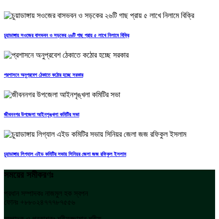
চুয়াডাঙ্গায় সওজের বাসভবন ও সড়কের ২৬টি গাছ প্রায় ৫ লাখে নিলামে বিক্রি
প্রশাসনে অনুপ্রবেশ ঠেকাতে কঠোর হচ্ছে সরকার
জীবননগর উপজেলা আইনশৃঙ্খলা কমিটির সভা
চুয়াডাঙ্গায় লিগ্যাল এইড কমিটির সভায় সিনিয়র জেলা জজ রফিকুল ইসলাম
সময়ের সমীকরণঃ
প্রধান সম্পাদকঃ নাজমুল হক স্বপন
ফোনঃ +৮৮০২৪৭৭৭৮৭৫৫৬
সম্পাদক ও প্রকাশকঃ শরীফুজ্জামান শরীফ