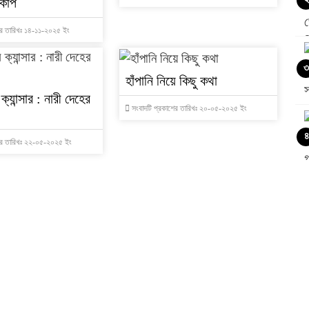
রকোপ
ের তারিখঃ ১৪-১১-২০২৫ ইং
৩
হাঁপানি নিয়ে কিছু কথা
ক্যান্সার : নারী দেহের
সংবাদটি প্রকাশের তারিখঃ ২০-০৫-২০২৫ ইং
৪
ের তারিখঃ ২২-০৫-২০২৫ ইং
৫
৬