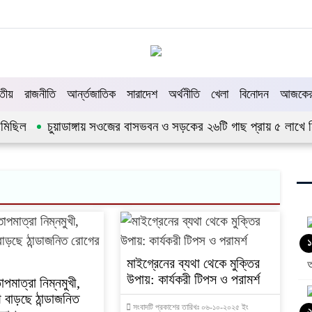
তীয়
রাজনীতি
আর্ন্তজাতিক
সারাদেশ
অর্থনীতি
খেলা
বিনোদন
আজকের 
মিছিল
চুয়াডাঙ্গায় সওজের বাসভবন ও সড়কের ২৬টি গাছ প্রায় ৫ লাখে নিল
১
মাইগ্রেনের ব্যথা থেকে মুক্তির
উপায়: কার্যকরী টিপস ও পরামর্শ
তাপমাত্রা নিম্নমুখী,
 বাড়ছে ঠান্ডাজনিত
সংবাদটি প্রকাশের তারিখঃ ০৬-১০-২০২৫ ইং
২