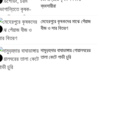
ব্যবসায়ীরা
মেহেরপুরে কৃষকদের মাঝে পেঁয়াজ
বীজ ও সার বিতরণ
দামুড়হুদার বাঘাডাঙ্গায় গোয়ালঘরের
তালা কেটে গাভী চুরি
মহেশপুর সীমান্তে ভারতীয় মাদক ও
ওষুধ জব্দ
দামুড়হুদার বাস্তপুরে ১০ গ্রাম
গাঁজাসহ একজন আটক