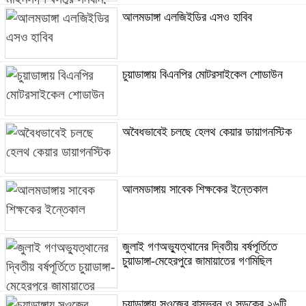
আলমডাঙ্গা এলজিইডির এসও হাবিব
চুয়াডাঙ্গায় বিএনপির মোটরসাইকেল শোডাউন
অবৈধভাবেই চলছে হেলথ কেয়ার ডায়াগনস্টিক
আলমডাঙ্গায় সাবেক শিক্ষকের ইন্তেকাল
জুলাই গণঅভ্যুত্থানের দ্বিতীয় বর্ষপূর্তিতে
চুয়াডাঙ্গা-মেহেরপুরে জামায়াতের গণমিছিল
চুয়াডাঙ্গায় সওজের বাসভবন ও সড়কের ২৬টি