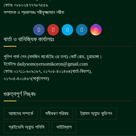
ফোনঃ +৮৮০২৪৭৭৭৮৭৫৫৬
সম্পাদক ও প্রকাশকঃ শরীফুজ্জামান শরীফ
বার্তা ও বানিজ্যিক কার্যালয়ঃ
পুলিশ পার্ক লেন (মসজিদ মার্কেটের ৩য় তলা) কোর্ট রোড, চুয়াডাঙ্গা।
ইমেইলঃ dailysomoyersomikoron@gmail.com
ফোনঃ ০১৭১১-৯০৯১৯৭, ০১৭০৫-৪০১৪৬৪(বার্তা-বিভাগ),
০১৭০৫-৪০১৪৬৭(সার্কুলেশন)
গুরুত্বপূর্ণ লিঙ্কঃ
আমাদের সম্পর্কে
সমীকরণ পরিবার
ট্রামস অ্যান্ড কন্ডিশন
প্রাইভেসি অ্যান্ড পলিসি
সাইটম্যাপ