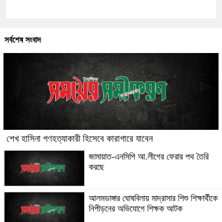
সর্বশেষ সংবাদ
শেখ হাসিনা গণহত্যাকারী হিসেবে কারাগারে যাবেন
জামায়াত-এনসিপি আ.লীগের ফেরার পথ তৈরি
করছে
আলমডাঙ্গার ঘোষবিলায় মাদ্রাসার শিশু শিক্ষার্থীকে
নিপীড়নের অভিযোগে শিক্ষক আটক