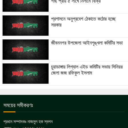
গাছ প্রায় ৫ লাখে নিলামে বিক্রি
প্রশাসনে অনুপ্রবেশ ঠেকাতে কঠোর হচ্ছে
সরকার
জীবননগর উপজেলা আইনশৃঙ্খলা কমিটির সভা
চুয়াডাঙ্গায় লিগ্যাল এইড কমিটির সভায় সিনিয়র
জেলা জজ রফিকুল ইসলাম
সময়ের সমীকরণঃ
প্রধান সম্পাদকঃ নাজমুল হক স্বপন