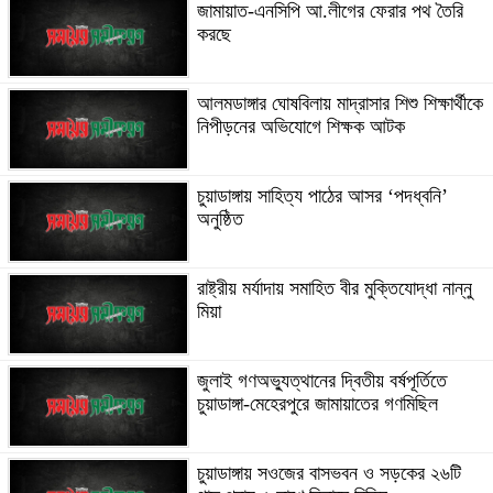
জামায়াত-এনসিপি আ.লীগের ফেরার পথ তৈরি
করছে
আলমডাঙ্গার ঘোষবিলায় মাদ্রাসার শিশু শিক্ষার্থীকে
নিপীড়নের অভিযোগে শিক্ষক আটক
চুয়াডাঙ্গায় সাহিত্য পাঠের আসর ‘পদধ্বনি’
অনুষ্ঠিত
রাষ্ট্রীয় মর্যাদায় সমাহিত বীর মুক্তিযোদ্ধা নান্নু
মিয়া
জুলাই গণঅভ্যুত্থানের দ্বিতীয় বর্ষপূর্তিতে
চুয়াডাঙ্গা-মেহেরপুরে জামায়াতের গণমিছিল
চুয়াডাঙ্গায় সওজের বাসভবন ও সড়কের ২৬টি