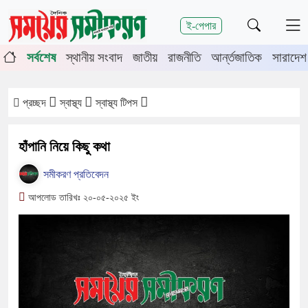
শিরোনাম
ই-পেপার
-মেহেরপুরে জামায়াতের গণমিছিল
চুয়াডাঙ্গায় সওজের বাসভবন ও সড়কের ২৬টি
সর্বশেষ
স্থানীয় সংবাদ
জাতীয়
রাজনীতি
আর্ন্তজাতিক
সারাদেশ
প্রচ্ছদ
স্বাস্থ্য
স্বাস্থ্য টিপস
হাঁপানি নিয়ে কিছু কথা
সমীকরণ প্রতিবেদন
আপলোড তারিখঃ ২০-০৫-২০২৫ ইং