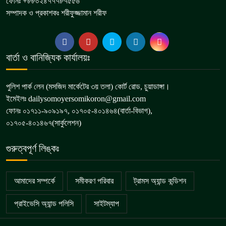
ফোনঃ +৮৮০২৪৭৭৭৮৭৫৫৬
সম্পাদক ও প্রকাশকঃ শরীফুজ্জামান শরীফ
বার্তা ও বানিজ্যিক কার্যালয়ঃ
পুলিশ পার্ক লেন (মসজিদ মার্কেটের ৩য় তলা) কোর্ট রোড, চুয়াডাঙ্গা।
ইমেইলঃ dailysomoyersomikoron@gmail.com
ফোনঃ ০১৭১১-৯০৯১৯৭, ০১৭০৫-৪০১৪৬৪(বার্তা-বিভাগ),
০১৭০৫-৪০১৪৬৭(সার্কুলেশন)
গুরুত্বপূর্ণ লিঙ্কঃ
আমাদের সম্পর্কে
সমীকরণ পরিবার
ট্রামস অ্যান্ড কন্ডিশন
প্রাইভেসি অ্যান্ড পলিসি
সাইটম্যাপ