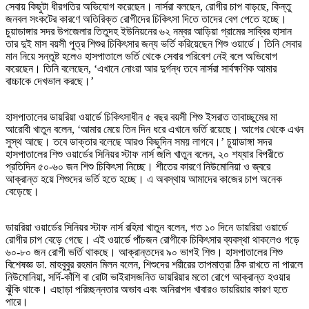
সেবায় কিছুটা ধীরগতির অভিযোগ করেছেন। নার্সরা বলছেন, রোগীর চাপ বাড়ছে, কিন্তু
জনবল সংকটের কারণে অতিরিক্ত রোগীদের চিকিৎসা দিতে তাদের বেগ পেতে হচ্ছে।
চুয়াডাঙ্গার সদর উপজেলার তিতুদহ ইউনিয়নের ৬২ নম্বর আড়িয়া গ্রামের সাব্বির হাসান
তার দুই মাস বয়সী পুত্র শিশুর চিকিৎসার জন্য ভর্তি করিয়েছেন শিশু ওয়ার্ডে। তিনি সেবার
মান নিয়ে সন্তুষ্ট হলেও হাসপাতালে ভর্তি থেকে সেবার পরিবেশ নেই বলে অভিযোগ
করেছেন। তিনি বলেছেন, ‘এখানে নোংরা আর দুর্গন্ধ তবে নার্সরা সার্বক্ষণিক আমার
বাচ্চাকে দেখভাল করছে।’
হাসপাতালের ডায়রিয়া ওয়ার্ডে চিকিৎসাধীন ৫ বছর বয়সী শিশু ইসরাত তাবাচ্ছুমের মা
আরোবী খাতুন বলেন, ‘আমার মেয়ে তিন দিন ধরে এখানে ভর্তি রয়েছে। আগের থেকে এখন
সুস্থ আছে। তবে ডাক্তার বলেছে আরও কিছুদিন সময় লাগবে।’ চুয়াডাঙ্গা সদর
হাসপাতালের শিশু ওয়ার্ডের সিনিয়র স্টাফ নার্স জলি খাতুন বলেন, ২০ শয্যার বিপরীতে
প্রতিদিন ৫০-৬০ জন শিশু চিকিৎসা নিচ্ছে। শীতের কারণে নিউমোনিয়া ও জ্বরে
আক্রান্ত হয়ে শিশুদের ভর্তি হতে হচ্ছে। এ অবস্থায় আমাদের কাজের চাপ অনেক
বেড়েছে।
ডায়রিয়া ওয়ার্ডের সিনিয়র স্টাফ নার্স রহিমা খাতুন বলেন, গত ১০ দিনে ডায়রিয়া ওয়ার্ডে
রোগীর চাপ বেড়ে গেছে। এই ওয়ার্ডে পাঁচজন রোগীকে চিকিৎসার ব্যবস্থা থাকলেও গড়ে
৬০-৮০ জন রোগী ভর্তি থাকছে। আক্রান্তদের ৯০ ভাগই শিশু। হাসপাতালের শিশু
বিশেষজ্ঞ ডা. মাহবুবুর রহমান মিলন বলেন, শিশুদের শরীরের তাপমাত্রা ঠিক রাখতে না পারলে
নিউমোনিয়া, সর্দি-কাঁশি বা রোটা ভাইরাসজনিত ডায়রিয়ার মতো রোগে আক্রান্ত হওয়ার
ঝুঁকি থাকে। এছাড়া পরিচ্ছন্নতার অভাব এবং অনিরাপদ খাবারও ডায়রিয়ার কারণ হতে
পারে।