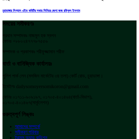
চুয়াডাঙ্গায় লিগ্যাল এইড কমিটির সভায় সিনিয়র জেলা জজ রফিকুল ইসলাম
সময়ের সমীকরণঃ
প্রধান সম্পাদকঃ নাজমুল হক স্বপন
ফোনঃ +৮৮০২৪৭৭৭৮৭৫৫৬
সম্পাদক ও প্রকাশকঃ শরীফুজ্জামান শরীফ
বার্তা ও বানিজ্যিক কার্যালয়ঃ
পুলিশ পার্ক লেন (মসজিদ মার্কেটের ৩য় তলা) কোর্ট রোড, চুয়াডাঙ্গা।
ইমেইলঃ dailysomoyersomikoron@gmail.com
ফোনঃ ০১৭১১-৯০৯১৯৭, ০১৭০৫-৪০১৪৬৪(বার্তা-বিভাগ),
০১৭০৫-৪০১৪৬৭(সার্কুলেশন)
গুরুত্বপূর্ণ লিঙ্কঃ
আমাদের সম্পর্কে
সমীকরণ পরিবার
ট্রামস অ্যান্ড কন্ডিশন