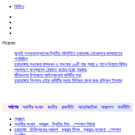
ভিডিও
শিরোনাম
জুলাই গণঅভ্যুত্থানের দ্বিতীয় বর্ষপূর্তিতে চুয়াডাঙ্গা-মেহেরপুরে জামায়াতের
গণমিছিল
চুয়াডাঙ্গায় সওজের বাসভবন ও সড়কের ২৬টি গাছ প্রায় ৫ লাখে নিলামে বিক্রি
প্রশাসনে অনুপ্রবেশ ঠেকাতে কঠোর হচ্ছে সরকার
জীবননগর উপজেলা আইনশৃঙ্খলা কমিটির সভা
চুয়াডাঙ্গায় লিগ্যাল এইড কমিটির সভায় সিনিয়র জেলা জজ রফিকুল ইসলাম
সর্বশেষ
স্থানীয় সংবাদ
জাতীয়
রাজনীতি
আর্ন্তজাতিক
সারাদেশ
অর্থনীতি
প্রচ্ছদ
স্থানীয় সংবাদ , স্বাস্থ্য , দ্বিতীয় লিড , স্পেশাল নিউজ
চুয়াডাঙ্গা , চিকিৎসকের পরামর্শ , স্বাস্থ্য টিপস , স্বাস্থ্য-গবেষণা , স্পেশাল