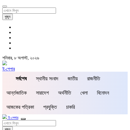
খুজুন
শনিবার, ৮ অগাস্ট, ২০২৬
ই-পেপার
সর্বশেষ
স্থানীয় সংবাদ
জাতীয়
রাজনীতি
আর্ন্তজাতিক
সারাদেশ
অর্থনীতি
খেলা
বিনোদন
আজকের পত্রিকা
প্রযুক্তি
চাকরি
ই-পেপার
খুজুন