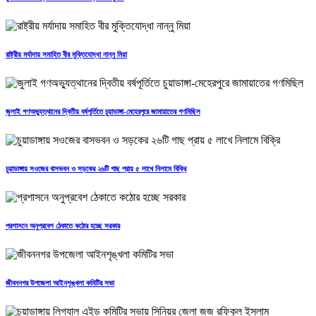
রাষ্ট্রীয় মর্যাদায় সমাহিত বীর মুক্তিযোদ্ধা নান্নু মিয়া
জুলাই গণঅভ্যুত্থানের দ্বিতীয় বর্ষপূর্তিতে চুয়াডাঙ্গা-মেহেরপুরে জামায়াতের গণমিছিল
চুয়াডাঙ্গায় সওজের বাসভবন ও সড়কের ২৬টি গাছ প্রায় ৫ লাখে নিলামে বিক্রি
প্রশাসনে অনুপ্রবেশ ঠেকাতে কঠোর হচ্ছে সরকার
জীবননগর উপজেলা আইনশৃঙ্খলা কমিটির সভা