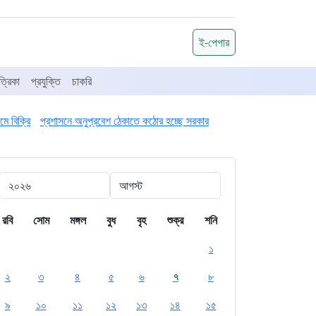
ই-পেপার
্রিকা
প্রযুক্তি
চাকরি
ে বিক্রি
প্রশাসনে অনুপ্রবেশ ঠেকাতে কঠোর হচ্ছে সরকার
রবি
সোম
মঙ্গল
বুধ
বৃহ
শুক্র
শনি
১
২
৩
৪
৫
৬
৭
৮
৯
১০
১১
১২
১৩
১৪
১৫