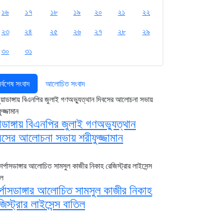
১৬
১৭
১৮
১৯
২০
২১
২২
২৩
২৪
২৫
২৬
২৭
২৮
২৯
৩০
৩১
র্বশেষ সংবাদ
আলোচিত সংবাদ
য়াডাঙ্গায় বিএনপির জুলাই গণঅভ্যুত্থান
বসের আলোচনা সভায় শরীফুজ্জামান
র্পাসডাঙ্গার আলোচিত সামসুল কাজীর নিকাহ
জিস্ট্রার লাইসেন্স বাতিল