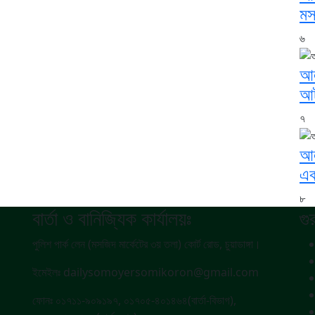
মস
৬
আল
আ
৭
আল
এক
৮
বার্তা ও বানিজ্যিক কার্যালয়ঃ
গু
পুলিশ পার্ক লেন (মসজিদ মার্কেটের ৩য় তলা) কোর্ট রোড, চুয়াডাঙ্গা।
ইমেইলঃ dailysomoyersomikoron@gmail.com
ফোনঃ ০১৭১১-৯০৯১৯৭, ০১৭০৫-৪০১৪৬৪(বার্তা-বিভাগ),