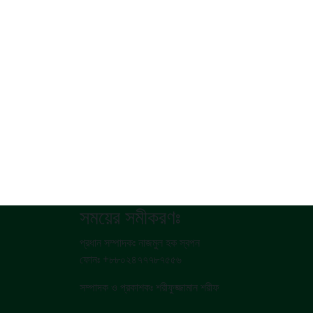
সময়ের সমীকরণঃ
প্রধান সম্পাদকঃ নাজমুল হক স্বপন
ফোনঃ +৮৮০২৪৭৭৭৮৭৫৫৬
সম্পাদক ও প্রকাশকঃ শরীফুজ্জামান শরীফ