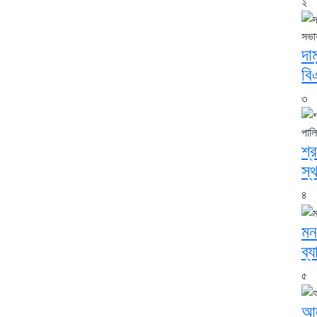
২
দা
বি
৩
শ্
স্
৪
মন
ব্
৫
আল