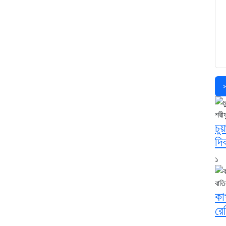
স
চু
দি
১
কা
রে