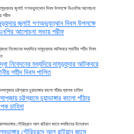
মুড়হুদায় জুলাই গণঅভ্যুত্থান দিবস উপলক্ষে
এনপির আলোচনা সভায় শরীফ
রদ্ধা নিবেদনের মধ্যদিয়ে দামুড়হুদার আটকবরে
থানীয় শহীদ দিবস পালিত
সাপূজায় চট্টগ্রামে চুয়াডাঙ্গার কালো পাঁঠার
যাপক চাহিদা
মডাঙ্গার গৌরিহ্রদে আল রাইয়ান জামে