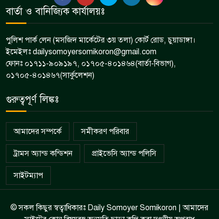
উথলীতে পলিশের মাদক বিরোধী
বার্তা ও বানিজ্যিক কার্যালয়ঃ
৮
অভিযান
পুলিশ পার্ক লেন (মসজিদ মার্কেটের ৩য় তলা) কোর্ট রোড, চুয়াডাঙ্গা।
ইমেইলঃ dailysomoyersomikoron@gmail.com
ফোনঃ ০১৭১১-৯০৯১৯৭, ০১৭০৫-৪০১৪৬৪(বার্তা-বিভাগ),
০১৭০৫-৪০১৪৬৭(সার্কুলেশন)
গুরুত্বপূর্ণ লিঙ্কঃ
আমাদের সম্পর্কে
সমীকরণ পরিবার
ট্রামস অ্যান্ড কন্ডিশন
প্রাইভেসি অ্যান্ড পলিসি
সাইটম্যাপ
© সকল কিছুর স্বত্বাধিকারঃ Daily Somoyer Somikoron | আমাদের