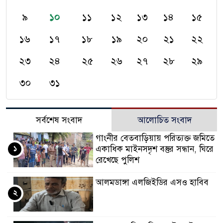
৯
১০
১১
১২
১৩
১৪
১৫
১৬
১৭
১৮
১৯
২০
২১
২২
২৩
২৪
২৫
২৬
২৭
২৮
২৯
৩০
৩১
সর্বশেষ সংবাদ
আলোচিত সংবাদ
গাংনীর বেতবাড়িয়ায় পরিত্যক্ত জমিতে
১
একাধিক মাইনসদৃশ বস্তুর সন্ধান, ঘিরে
রেখেছে পুলিশ
আলমডাঙ্গা এলজিইডির এসও হাবিব
২