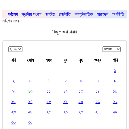
সর্বশেষ
স্থানীয় সংবাদ
জাতীয়
রাজনীতি
আর্ন্তজাতিক
সারাদেশ
অর্থনীতি
সর্বশেষ সংবাদ
কিছু পাওয়া যায়নি
রবি
সোম
মঙ্গল
বুধ
বৃহ
শুক্র
শনি
১
২
৩
৪
৫
৬
৭
৮
৯
১০
১১
১২
১৩
১৪
১৫
১৬
১৭
১৮
১৯
২০
২১
২২
২৩
২৪
২৫
২৬
২৭
২৮
২৯
৩০
৩১