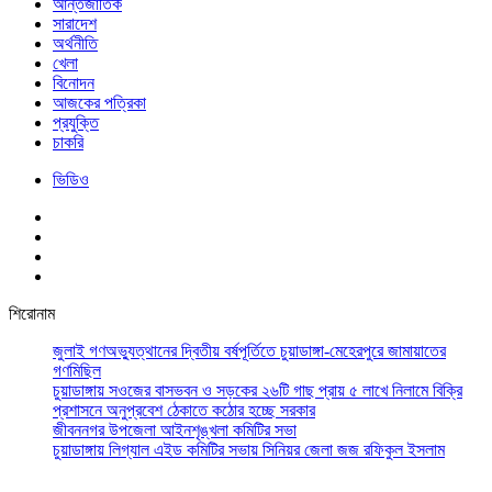
আর্ন্তজাতিক
সারাদেশ
অর্থনীতি
খেলা
বিনোদন
আজকের পত্রিকা
প্রযুক্তি
চাকরি
ভিডিও
শিরোনাম
জুলাই গণঅভ্যুত্থানের দ্বিতীয় বর্ষপূর্তিতে চুয়াডাঙ্গা-মেহেরপুরে জামায়াতের
গণমিছিল
চুয়াডাঙ্গায় সওজের বাসভবন ও সড়কের ২৬টি গাছ প্রায় ৫ লাখে নিলামে বিক্রি
প্রশাসনে অনুপ্রবেশ ঠেকাতে কঠোর হচ্ছে সরকার
জীবননগর উপজেলা আইনশৃঙ্খলা কমিটির সভা
চুয়াডাঙ্গায় লিগ্যাল এইড কমিটির সভায় সিনিয়র জেলা জজ রফিকুল ইসলাম