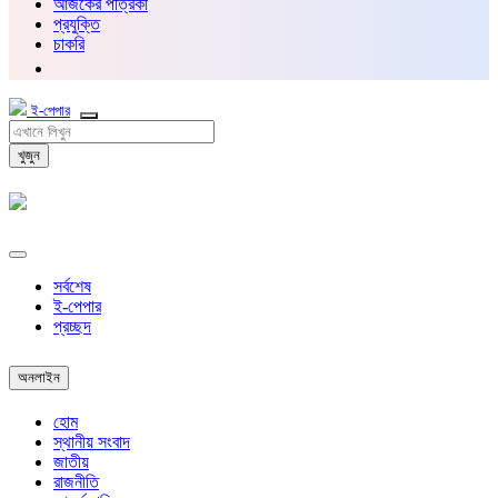
আজকের পত্রিকা
প্রযুক্তি
চাকরি
ই-পেপার
খুজুন
সর্বশেষ
ই-পেপার
প্রচ্ছদ
অনলাইন
হোম
স্থানীয় সংবাদ
জাতীয়
রাজনীতি