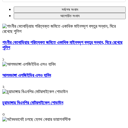
সর্বশেষ সংবাদ
আলোচিত সংবাদ
গাংনীর বেতবাড়িয়ায় পরিত্যক্ত জমিতে একাধিক মাইনসদৃশ বস্তুর সন্ধান, ঘিরে রেখেছে
পুলিশ
১
আলমডাঙ্গা এলজিইডির এসও হাবিব
২
চুয়াডাঙ্গায় বিএনপির মোটরসাইকেল শোডাউন
৩