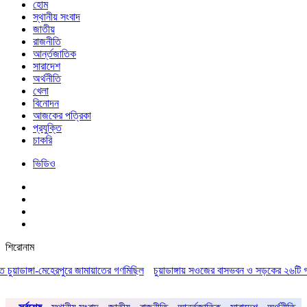
হোম
স্থানীয় সংবাদ
জাতীয়
রাজনীতি
আর্ন্তজাতিক
সারাদেশ
অর্থনীতি
খেলা
বিনোদন
আজকের পত্রিকা
প্রযুক্তি
চাকরি
ভিডিও
শিরোনাম
ডাঙ্গা-মেহেরপুরে জামায়াতের গণমিছিল
চুয়াডাঙ্গায় সওজের বাসভবন ও সড়কের ২৬টি গাছ প্রায় 