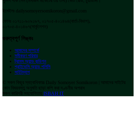
পুলিশ পার্ক লেন (মসজিদ মার্কেটের ৩য় তলা) কোর্ট রোড, চুয়াডাঙ্গা।
ইমেইলঃ dailysomoyersomikoron@gmail.com
ফোনঃ ০১৭১১-৯০৯১৯৭, ০১৭০৫-৪০১৪৬৪(বার্তা-বিভাগ),
০১৭০৫-৪০১৪৬৭(সার্কুলেশন)
গুরুত্বপূর্ণ লিঙ্কঃ
আমাদের সম্পর্কে
সমীকরণ পরিবার
ট্রামস অ্যান্ড কন্ডিশন
প্রাইভেসি অ্যান্ড পলিসি
সাইটম্যাপ
© সকল কিছুর স্বত্বাধিকারঃ Daily Somoyer Somikoron | আমাদের সাইটের
কোন বিষয়বস্তু অনুমতি ছাড়া কপি করা দণ্ডনীয় অপরাধ
সকল কারিগরী সহযোগিতায়
ISBAH IT