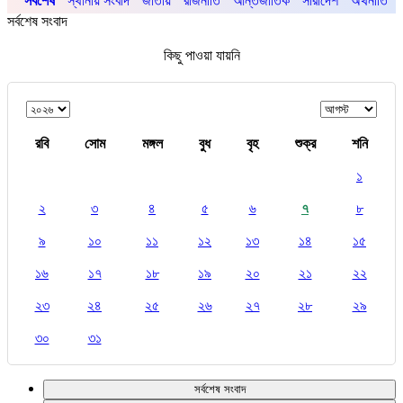
সর্বশেষ
স্থানীয় সংবাদ
জাতীয়
রাজনীতি
আর্ন্তজাতিক
সারাদেশ
অর্থনীতি
সর্বশেষ সংবাদ
কিছু পাওয়া যায়নি
রবি
সোম
মঙ্গল
বুধ
বৃহ
শুক্র
শনি
১
২
৩
৪
৫
৬
৭
৮
৯
১০
১১
১২
১৩
১৪
১৫
১৬
১৭
১৮
১৯
২০
২১
২২
২৩
২৪
২৫
২৬
২৭
২৮
২৯
৩০
৩১
সর্বশেষ সংবাদ