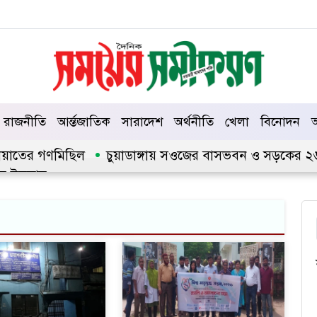
রাজনীতি
আর্ন্তজাতিক
সারাদেশ
অর্থনীতি
খেলা
বিনোদন
আ
ায়াতের গণমিছিল
চুয়াডাঙ্গায় সওজের বাসভবন ও সড়কের ২৬টি গা
ইসলাম