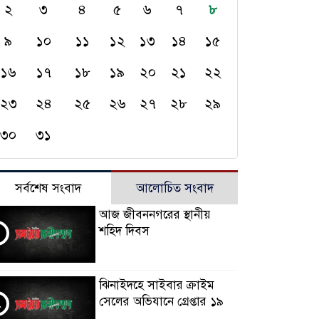
২
৩
৪
৫
৬
৭
৮
৯
১০
১১
১২
১৩
১৪
১৫
১৬
১৭
১৮
১৯
২০
২১
২২
২৩
২৪
২৫
২৬
২৭
২৮
২৯
৩০
৩১
সর্বশেষ সংবাদ
আলোচিত সংবাদ
আজ জীবননগরের স্থানীয়
শহিদ দিবস
ঝিনাইদহে সাইবার ক্রাইম
সেলের অভিযানে গ্রেপ্তার ১৯
২