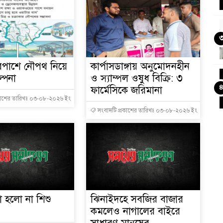
ারপাশে নৌপথ নিয়ে
কার্পাসডাঙ্গায় অনুমোদনহীন
্পনা
ও স্যাম্পল ওষুধ বিক্রি: ৩
ফার্মেসিকে জরিমানা
কাশের তারিখঃ ০৩-০৮-২০২৬ ইং
সংবাদটি প্রকাশের তারিখঃ ০৩-০৮-২০২৬ ইং
া হলো না শিশু
ঝিনাইদহে সবজির বাজার
কমলেও নাগালের বাইরে