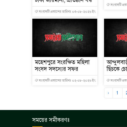
টাকা জরিমানা, প্রতিষ্ঠান বন্ধ
সংবাদটি প্র
সংবাদটি প্রকাশের তারিখঃ ০৩-০৮-২০২৬ ইং
মহেশপুরে সংরক্ষিত মহিলা
আন্দুলবা
সংসদ সদস্যের সফর
ছিঁচকে চো
সংবাদটি প্রকাশের তারিখঃ ০২-০৮-২০২৬ ইং
সংবাদটি প্র
‹
1
সময়ের সমীকরণঃ