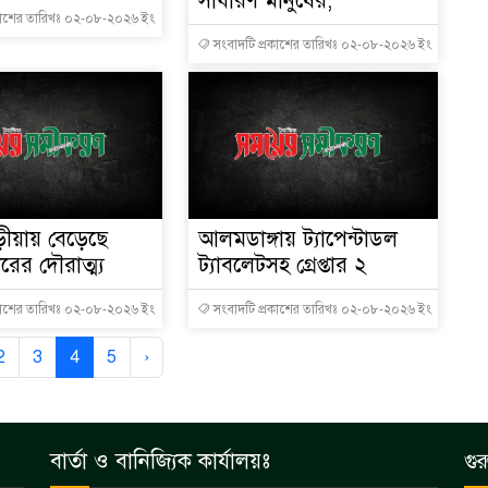
সাধারণ মানুষের,
কাশের তারিখঃ ০২-০৮-২০২৬ ইং
সংবাদটি প্রকাশের তারিখঃ ০২-০৮-২০২৬ ইং
ড়ীয়ায় বেড়েছে
আলমডাঙ্গায় ট্যাপেন্টাডল
রের দৌরাত্ম্য
ট্যাবলেটসহ গ্রেপ্তার ২
কাশের তারিখঃ ০২-০৮-২০২৬ ইং
সংবাদটি প্রকাশের তারিখঃ ০২-০৮-২০২৬ ইং
2
3
4
5
›
বার্তা ও বানিজ্যিক কার্যালয়ঃ
গুর