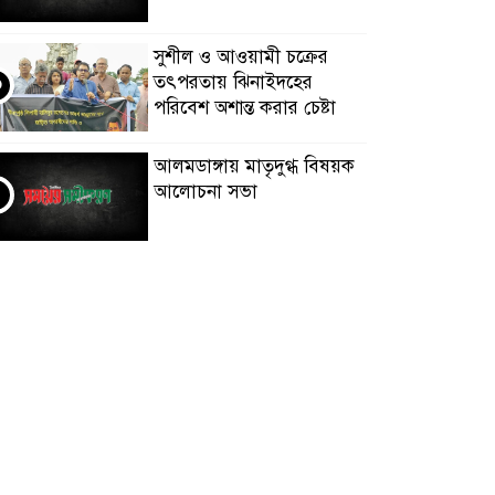
সুশীল ও আওয়ামী চক্রের
তৎপরতায় ঝিনাইদহের
৩
পরিবেশ অশান্ত করার চেষ্টা
আলমডাঙ্গায় মাতৃদুগ্ধ বিষয়ক
আলোচনা সভা
৪
চুয়াডাঙ্গায় বিশ্ব মাতৃদুগ্ধ সপ্তাহ
উপলক্ষে পুরস্কার বিতরণ
৫
অনুষ্ঠানে ডিসি লুৎফুন নাহার
চুয়াডাঙ্গা জেলা সড়ক পরিবহন
শ্রমিক ইউনিয়নের মাসিক সভা
৬
অনুষ্ঠিত
মেমননগর বিডি হাইস্কুলের