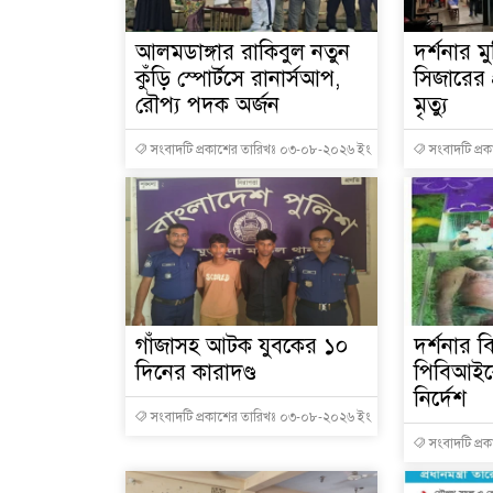
আলমডাঙ্গার রাকিবুল নতুন
দর্শনার মু
কুঁড়ি স্পোর্টসে রানার্সআপ,
সিজারের প্
রৌপ্য পদক অর্জন
মৃত্যু
সংবাদটি প্রকাশের তারিখঃ ০৩-০৮-২০২৬ ইং
সংবাদটি প্র
গাঁজাসহ আটক যুবকের ১০
দর্শনার ব
দিনের কারাদণ্ড
পিবিআইকে
নির্দেশ
সংবাদটি প্রকাশের তারিখঃ ০৩-০৮-২০২৬ ইং
সংবাদটি প্র