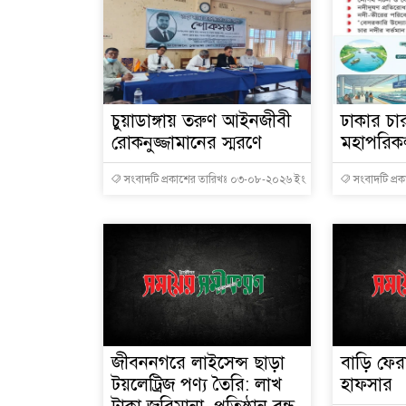
চুয়াডাঙ্গায় তরুণ আইনজীবী
ঢাকার চ
রোকনুজ্জামানের স্মরণে
মহাপরিকল
সংবাদটি প্রকাশের তারিখঃ ০৩-০৮-২০২৬ ইং
সংবাদটি প্র
জীবননগরে লাইসেন্স ছাড়া
বাড়ি ফের
টয়লেট্রিজ পণ্য তৈরি: লাখ
হাফসার