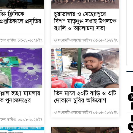
ক্তি ক্লিনিকে
চুয়াডাঙ্গায় ও মেহেরপুরে
রস্তুতিকালে প্রসূতির
বিশ^ মাতৃদুগ্ধ সপ্তাহ উপলক্ষে
র‌্যালি ও আলোচনা সভা
কাশের তারিখঃ ০৩-০৮-২০২৬ ইং
সংবাদটি প্রকাশের তারিখঃ ০৩-০৮-২০২৬ ইং
িল্লাল হত্যা মামলায়
তিন মাসে ২০টি বাড়ি ও ৩টি
১
 পুনঃতদন্তের
দোকানে চুরির অভিযোগ
সংবাদটি প্রকাশের তারিখঃ ০৩-০৮-২০২৬ ইং
কাশের তারিখঃ ০৩-০৮-২০২৬ ইং