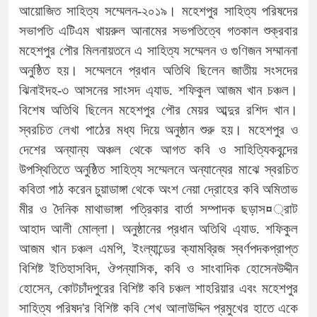
আয়োজিত সাহিত্য সম্মেলন-২০১৯। মহেশপুর সাহিত্য পরিষদের
সভাপতি এটিএম খায়রুল আনামের সভপতিত্বে গতকাল শুক্রবার
মহেশপুর পৌর মিলনায়তনে এ সাহিত্য সম্মেলন ও গুণিজন সম্মাননা
অনুষ্ঠিত হয়। সম্মেলনে প্রধান অতিথি ছিলেন জাতীয় সংসদের
ঝিনাইদহ-৩ আসনের সাংসদ এ্যাড. শফিকুল আজম খান চঞ্চল।
বিশেষ অতিথি ছিলেন মহেশপুর পৌর মেয়র আব্দুর রশিদ খান।
স্বরচিত লেখা পাঠের মধ্য দিয়ে অনুষ্ঠান শুরু হয়। মহেশপুর ও
দেশের অন্যান্য অঞ্চল থেকে আগত কবি ও সাহিত্যিকবৃন্দের
উপস্থিতিতে অনুষ্ঠিত সাহিত্য সম্মেলনে অন্যান্যের মাঝে স্বরচিত
কবিতা পাঠ করেন চুয়াডাঙ্গা থেকে অংশ নেয়া দ্রোহের কবি অমিতাভ
মীর ও দৈনিক মাথাভাঙ্গা পত্রিকার বার্তা সম্পাদক ছড়াস¤্রাট
আহাদ আলী মোল্লা। অনুষ্ঠানের প্রধান অতিথি এ্যাড. শফিকুল
আজম খান চঞ্চল এমপি, ইংল্যান্ডের ক্যামব্রিজ স্বর্ণপদকপ্রাপ্ত
বিশিষ্ট ইতিহাসবিদ, ঔপন্যাসিক, কবি ও সাংবাদিক হোসেনউদ্দীন
হোসেন, কোটচাঁদপুরের বিশিষ্ট কবি চঞ্চল শাহরিয়ার এবং মহেশপুর
সাহিত্য পরিষদ'র বিশিষ্ট কবি শেখ আলাউদ্দিন প্রমুখের হাতে একে