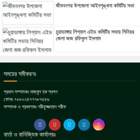
জীবননগর উপজেলা আইনশৃঙ্খলা কমিটির সভা
চুয়াডাঙ্গায় লিগ্যাল এইড কমিটির সভায় সিনিয়র
জেলা জজ রফিকুল ইসলাম
সময়ের সমীকরণঃ
প্রধান সম্পাদকঃ নাজমুল হক স্বপন
ফোনঃ +৮৮০২৪৭৭৭৮৭৫৫৬
সম্পাদক ও প্রকাশকঃ শরীফুজ্জামান শরীফ
বার্তা ও বানিজ্যিক কার্যালয়ঃ