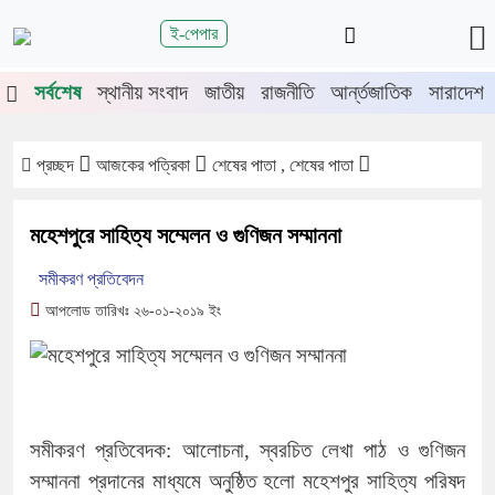
শিরোনাম
ই-পেপার
জুলাই গণঅভ্যুত্থানের দ্বিতীয় বর্ষপূর্তিতে
সর্বশেষ
স্থানীয় সংবাদ
জাতীয়
রাজনীতি
আর্ন্তজাতিক
সারাদেশ
চুয়াডাঙ্গা-মেহেরপুরে জামায়াতের গণমিছিল
চুয়াডাঙ্গায় সওজের বাসভবন ও সড়কের ২৬টি
গাছ প্রায় ৫ লাখে নিলামে বিক্রি
প্রচ্ছদ
আজকের পত্রিকা
শেষের পাতা , শেষের পাতা
প্রশাসনে অনুপ্রবেশ ঠেকাতে কঠোর হচ্ছে
সরকার
মহেশপুরে সাহিত্য সম্মেলন ও গুণিজন সম্মাননা
জীবননগর উপজেলা আইনশৃঙ্খলা কমিটির
সমীকরণ প্রতিবেদন
সভা
আপলোড তারিখঃ ২৬-০১-২০১৯ ইং
চুয়াডাঙ্গায় লিগ্যাল এইড কমিটির সভায়
সিনিয়র জেলা জজ রফিকুল ইসলাম
সমীকরণ প্রতিবেদক: আলোচনা, স্বরচিত লেখা পাঠ ও গুণিজন
সম্মাননা প্রদানের মাধ্যমে অনুষ্ঠিত হলো মহেশপুর সাহিত্য পরিষদ