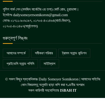
পুলিশ পার্ক লেন (মসজিদ মার্কেটের ৩য় তলা) কোর্ট রোড, চুয়াডাঙ্গা।
ইমেইলঃ dailysomoyersomikoron@gmail.com
ফোনঃ ০১৭১১-৯০৯১৯৭, ০১৭০৫-৪০১৪৬৪(বার্তা-বিভাগ),
০১৭০৫-৪০১৪৬৭(সার্কুলেশন)
গুরুত্বপূর্ণ লিঙ্কঃ
আমাদের সম্পর্কে
সমীকরণ পরিবার
ট্রামস অ্যান্ড কন্ডিশন
প্রাইভেসি অ্যান্ড পলিসি
সাইটম্যাপ
© সকল কিছুর স্বত্বাধিকারঃ Daily Somoyer Somikoron | আমাদের সাইটের
কোন বিষয়বস্তু অনুমতি ছাড়া কপি করা দণ্ডনীয় অপরাধ
সকল কারিগরী সহযোগিতায়
ISBAH IT