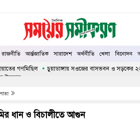
রাজনীতি
আর্ন্তজাতিক
সারাদেশ
অর্থনীতি
খেলা
বিনোদন
আ
তের গণমিছিল
চুয়াডাঙ্গায় সওজের বাসভবন ও সড়কের ২৬টি গাছ 
লাম
 পাতা
 জমির ধান ও বিচালীতে আগুন