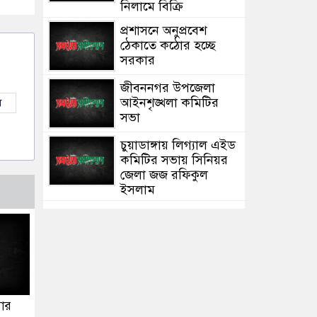
নিলামে বিক্রি
প্রশাসনে অনুপ্রবেশ
ঠেকাতে কঠোর হচ্ছে
সরকার
জীবননগর উপজেলা
আইনশৃঙ্খলা কমিটির
ল
সভা
চুয়াডাঙ্গায় লিগ্যাল এইড
কমিটির সভায় সিনিয়র
জেলা জজ রফিকুল
ইসলাম
সার