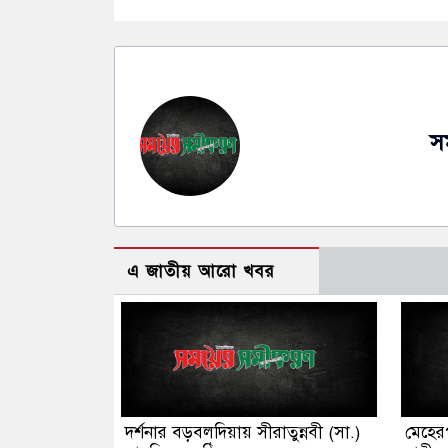
স
এ জাতীয় আরো খবর
দর্শনার বড়বলদিয়ায় সীরাতুন্নবী (সা.)
মেহেরপ