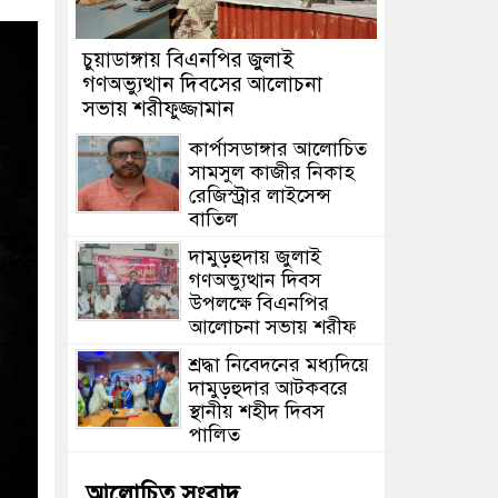
চুয়াডাঙ্গায় বিএনপির জুলাই
গণঅভ্যুত্থান দিবসের আলোচনা
সভায় শরীফুজ্জামান
কার্পাসডাঙ্গার আলোচিত
সামসুল কাজীর নিকাহ
রেজিস্ট্রার লাইসেন্স
বাতিল
দামুড়হুদায় জুলাই
গণঅভ্যুত্থান দিবস
উপলক্ষে বিএনপির
আলোচনা সভায় শরীফ
শ্রদ্ধা নিবেদনের মধ্যদিয়ে
দামুড়হুদার আটকবরে
স্থানীয় শহীদ দিবস
পালিত
আলোচিত সংবাদ