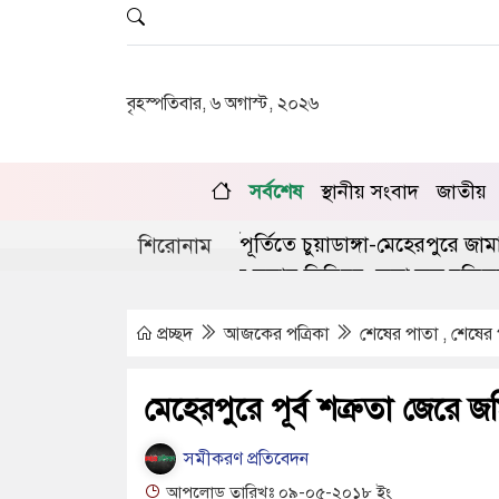
বৃহস্পতিবার, ৬ অগাস্ট, ২০২৬
সর্বশেষ
স্থানীয় সংবাদ
জাতীয়
ণঅভ্যুত্থানের দ্বিতীয় বর্ষপূর্তিতে চুয়াডাঙ্গা-মেহেরপুরে জামায়া
শিরোনাম
ঙ্গায় লিগ্যাল এইড কমিটির সভায় সিনিয়র জেলা জজ রফিকুল ইস
প্রচ্ছদ
আজকের পত্রিকা
শেষের পাতা , শেষের
মেহেরপুরে পূর্ব শত্রুতা জেরে
সমীকরণ প্রতিবেদন
আপলোড তারিখঃ ০৯-০৫-২০১৮ ইং