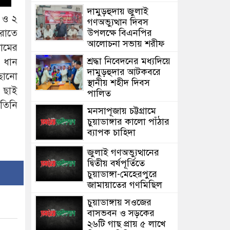
দামুড়হুদায় জুলাই
ন ও ২
গণঅভ্যুত্থান দিবস
 রাতে
উপলক্ষে বিএনপির
আলোচনা সভায় শরীফ
নামের
শ্রদ্ধা নিবেদনের মধ্যদিয়ে
র ধান
দামুড়হুদার আটকবরে
ছানো
স্থানীয় শহীদ দিবস
ে ছাই
পালিত
 তিনি
মনসাপূজায় চট্টগ্রামে
চুয়াডাঙ্গার কালো পাঁঠার
ব্যাপক চাহিদা
জুলাই গণঅভ্যুত্থানের
দ্বিতীয় বর্ষপূর্তিতে
চুয়াডাঙ্গা-মেহেরপুরে
জামায়াতের গণমিছিল
চুয়াডাঙ্গায় সওজের
বাসভবন ও সড়কের
২৬টি গাছ প্রায় ৫ লাখে