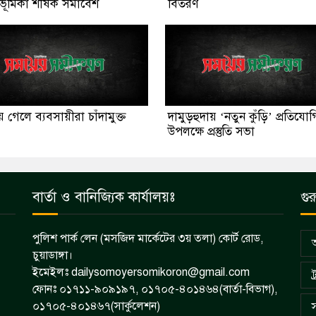
ভূমিকা শীর্ষক সমাবেশ
বিতরণ
য় গেলে ব্যবসায়ীরা চাঁদামুক্ত
দামুড়হুদায় ‘নতুন কুঁড়ি’ প্রতিযো
উপলক্ষে প্রস্তুতি সভা
বার্তা ও বানিজ্যিক কার্যালয়ঃ
গুর
পুলিশ পার্ক লেন (মসজিদ মার্কেটের ৩য় তলা) কোর্ট রোড,
চুয়াডাঙ্গা।
ইমেইলঃ dailysomoyersomikoron@gmail.com
ট
ফোনঃ ০১৭১১-৯০৯১৯৭, ০১৭০৫-৪০১৪৬৪(বার্তা-বিভাগ),
০১৭০৫-৪০১৪৬৭(সার্কুলেশন)