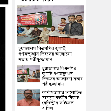
চুয়াডাঙ্গায় বিএনপির জুলাই
গণঅভ্যুত্থান দিবসের আলোচনা
সভায় শরীফুজ্জামান
চুয়াডাঙ্গায় বিএনপির
জুলাই গণঅভ্যুত্থান
দিবসের আলোচনা সভায়
শরীফুজ্জামান
কার্পাসডাঙ্গার আলোচিত
সামসুল কাজীর নিকাহ
রেজিস্ট্রার লাইসেন্স
বাতিল