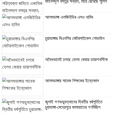
মাইনসদৃশ বস্তুর সন্ধান, ঘিরে রেখেছে পুলিশ
আলমডাঙ্গা এলজিইডির এসও হাবিব
চুয়াডাঙ্গায় বিএনপির মোটরসাইকেল শোডাউন
অবৈধভাবেই চলছে হেলথ কেয়ার ডায়াগনস্টিক
আলমডাঙ্গায় সাবেক শিক্ষকের ইন্তেকাল
জুলাই গণঅভ্যুত্থানের দ্বিতীয় বর্ষপূর্তিতে
চুয়াডাঙ্গা-মেহেরপুরে জামায়াতের গণমিছিল