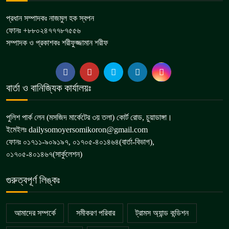
প্রধান সম্পাদকঃ নাজমুল হক স্বপন
ফোনঃ +৮৮০২৪৭৭৭৮৭৫৫৬
সম্পাদক ও প্রকাশকঃ শরীফুজ্জামান শরীফ
বার্তা ও বানিজ্যিক কার্যালয়ঃ
পুলিশ পার্ক লেন (মসজিদ মার্কেটের ৩য় তলা) কোর্ট রোড, চুয়াডাঙ্গা।
ইমেইলঃ dailysomoyersomikoron@gmail.com
ফোনঃ ০১৭১১-৯০৯১৯৭, ০১৭০৫-৪০১৪৬৪(বার্তা-বিভাগ),
০১৭০৫-৪০১৪৬৭(সার্কুলেশন)
গুরুত্বপূর্ণ লিঙ্কঃ
আমাদের সম্পর্কে
সমীকরণ পরিবার
ট্রামস অ্যান্ড কন্ডিশন