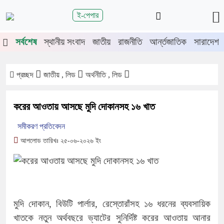
শিরোনাম
ই-পেপার
য়াডাঙ্গা-মেহেরপুরে জামায়াতের গণমিছিল
চুয়াডাঙ্গায় সওজের বাসভবন ও সড়ক
সর্বশেষ
স্থানীয় সংবাদ
জাতীয়
রাজনীতি
আর্ন্তজাতিক
সারাদেশ
প্রচ্ছদ
জাতীয় , লিড
অর্থনীতি , লিড
করের আওতায় আসছে মুদি দোকানসহ ১৬ খাত
সমীকরণ প্রতিবেদন
আপলোড তারিখঃ ২৫-০৬-২০২৬ ইং
মুদি দোকান, বিউটি পার্লার, রেস্তোরাঁসহ ১৬ ধরনের ব্যবসায়িক
খাতকে নতুন অর্থবছরে ভ্যাটের সুনির্দিষ্ট করের আওতায় আনার