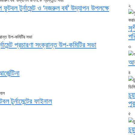
২
ুটবল টুর্নামেন্ট ও ‘নজরুল বর্ষ’ উদ্যাপন উপলক্ষে
সু
পর
্নামেন্ট প্রচারণা সংক্রান্ত উপ-কমিটির সভা
৩
আল
্জেন্টিনা
৪
চুয়
বল টুর্নামেন্টের ফাইনাল
পু
৫
চু