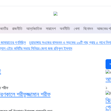
জাতীয়
রাজনীতি
আর্ন্তজাতিক
সারাদেশ
অর্থনীতি
খেলা
বিনোদন
আজকের পত
ুরে জামায়াতের গণমিছিল
চুয়াডাঙ্গায় সওজের বাসভবন ও সড়কের ২৬টি গাছ প্রায় ৫ লাখে নিলাম
 লিগ্যাল এইড কমিটির সভায় সিনিয়র জেলা জজ রফিকুল ইসলাম
স
ই
আজ
১
বিতরণকালে শরীফুজ্জামান শরীফ
ঝি
গ্