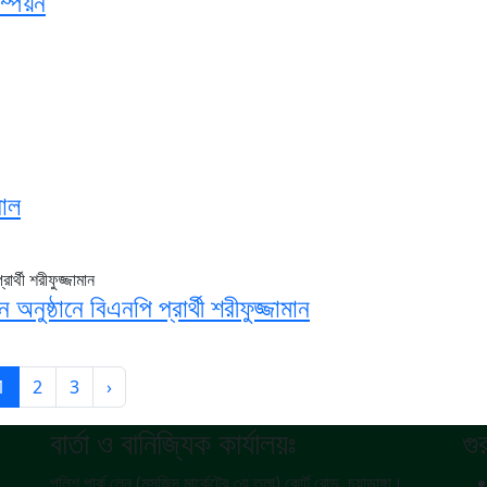
ম্পিয়ন
নাল
ন অনুষ্ঠানে বিএনপি প্রার্থী শরীফুজ্জামান
1
2
3
›
বার্তা ও বানিজ্যিক কার্যালয়ঃ
গু
পুলিশ পার্ক লেন (মসজিদ মার্কেটের ৩য় তলা) কোর্ট রোড, চুয়াডাঙ্গা।