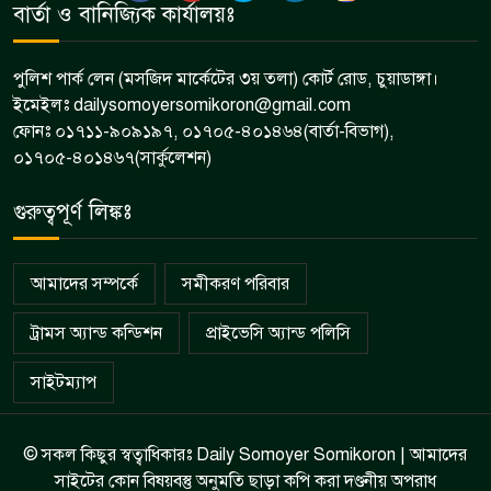
বার্তা ও বানিজ্যিক কার্যালয়ঃ
৮
সংঘর্ষে একজন নিহত
পুলিশ পার্ক লেন (মসজিদ মার্কেটের ৩য় তলা) কোর্ট রোড, চুয়াডাঙ্গা।
ইমেইলঃ dailysomoyersomikoron@gmail.com
ফোনঃ ০১৭১১-৯০৯১৯৭, ০১৭০৫-৪০১৪৬৪(বার্তা-বিভাগ),
০১৭০৫-৪০১৪৬৭(সার্কুলেশন)
গুরুত্বপূর্ণ লিঙ্কঃ
আমাদের সম্পর্কে
সমীকরণ পরিবার
ট্রামস অ্যান্ড কন্ডিশন
প্রাইভেসি অ্যান্ড পলিসি
সাইটম্যাপ
© সকল কিছুর স্বত্বাধিকারঃ Daily Somoyer Somikoron | আমাদের
সাইটের কোন বিষয়বস্তু অনুমতি ছাড়া কপি করা দণ্ডনীয় অপরাধ