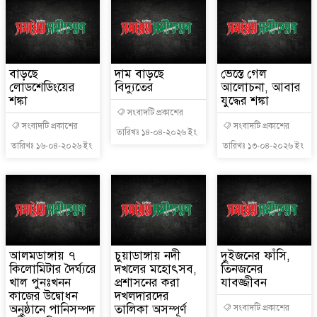
বাড়ছে
দাম বাড়ছে
ভেস্তে গেল
লোডশেডিংয়ের
বিদ্যুতের
আলোচনা, আবার
শঙ্কা
যুদ্ধের শঙ্কা
সংবাদটি প্রকাশের
সংবাদটি প্রকাশের
সংবাদটি প্রকাশের
তারিখঃ ১৪-০৪-২০২৬ ইং
তারিখঃ ১৬-০৪-২০২৬ ইং
তারিখঃ ১৩-০৪-২০২৬ ইং
আলমডাঙ্গায় ৭
চুয়াডাঙ্গায় নদী
দুইজনের ফাঁসি,
কিলোমিটার দৈর্ঘ্যরে
দখলের মহোৎসব,
তিনজনের
খাল পুনঃখনন
প্রশাসনের করা
যাবজ্জীবন
কাজের উদ্বোধন
দখলদারদের
অনুষ্ঠানে পানিসম্পদ
তালিকা অসম্পূর্ণ
সংবাদটি প্রকাশের