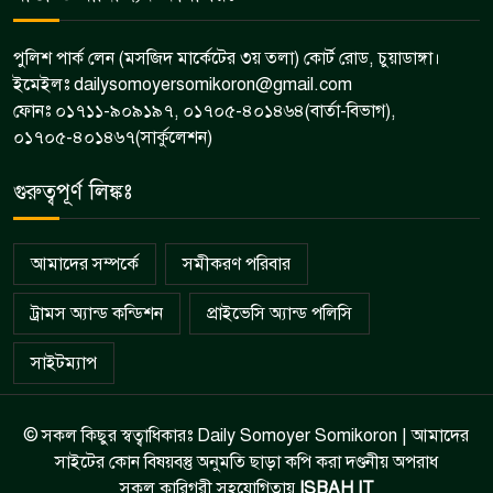
পুলিশ পার্ক লেন (মসজিদ মার্কেটের ৩য় তলা) কোর্ট রোড, চুয়াডাঙ্গা।
ইমেইলঃ dailysomoyersomikoron@gmail.com
ফোনঃ ০১৭১১-৯০৯১৯৭, ০১৭০৫-৪০১৪৬৪(বার্তা-বিভাগ),
০১৭০৫-৪০১৪৬৭(সার্কুলেশন)
গুরুত্বপূর্ণ লিঙ্কঃ
আমাদের সম্পর্কে
সমীকরণ পরিবার
ট্রামস অ্যান্ড কন্ডিশন
প্রাইভেসি অ্যান্ড পলিসি
সাইটম্যাপ
© সকল কিছুর স্বত্বাধিকারঃ Daily Somoyer Somikoron | আমাদের
সাইটের কোন বিষয়বস্তু অনুমতি ছাড়া কপি করা দণ্ডনীয় অপরাধ
সকল কারিগরী সহযোগিতায়
ISBAH IT