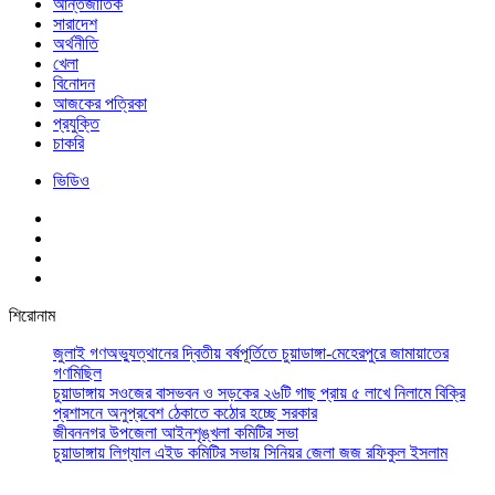
আর্ন্তজাতিক
সারাদেশ
অর্থনীতি
খেলা
বিনোদন
আজকের পত্রিকা
প্রযুক্তি
চাকরি
ভিডিও
শিরোনাম
জুলাই গণঅভ্যুত্থানের দ্বিতীয় বর্ষপূর্তিতে চুয়াডাঙ্গা-মেহেরপুরে জামায়াতের
গণমিছিল
চুয়াডাঙ্গায় সওজের বাসভবন ও সড়কের ২৬টি গাছ প্রায় ৫ লাখে নিলামে বিক্রি
প্রশাসনে অনুপ্রবেশ ঠেকাতে কঠোর হচ্ছে সরকার
জীবননগর উপজেলা আইনশৃঙ্খলা কমিটির সভা
চুয়াডাঙ্গায় লিগ্যাল এইড কমিটির সভায় সিনিয়র জেলা জজ রফিকুল ইসলাম