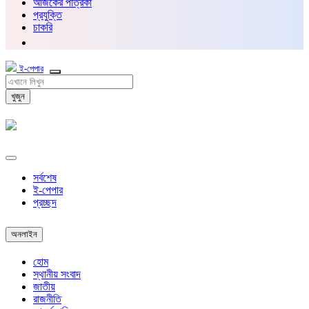
আজকের পত্রিকা
প্রযুক্তি
চাকরি
ই-পেপার
খুজুন
সর্বশেষ
ই-পেপার
প্রচ্ছদ
অনলাইন
হোম
স্থানীয় সংবাদ
জাতীয়
রাজনীতি