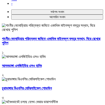
›
সর্বশেষ সংবাদ
আলোচিত সংবাদ
গাংনীর বেতবাড়িয়ায় পরিত্যক্ত জমিতে একাধিক মাইনসদৃশ বস্তুর সন্ধান, ঘিরে রেখেছে
পুলিশ
১
আলমডাঙ্গা এলজিইডির এসও হাবিব
২
চুয়াডাঙ্গায় বিএনপির মোটরসাইকেল শোডাউন
৩