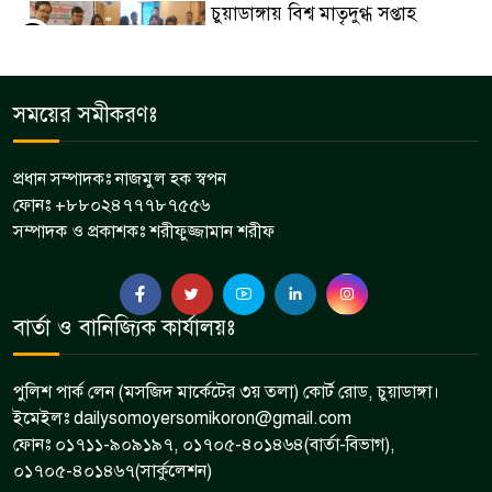
চুয়াডাঙ্গায় বিশ্ব মাতৃদুগ্ধ সপ্তাহ
৫
উপলক্ষে পুরস্কার বিতরণ অনুষ্ঠানে
ডিসি লুৎফুন নাহার
চুয়াডাঙ্গা জেলা সড়ক পরিবহন শ্রমিক
সময়ের সমীকরণঃ
৬
ইউনিয়নের মাসিক সভা অনুষ্ঠিত
প্রধান সম্পাদকঃ নাজমুল হক স্বপন
ফোনঃ +৮৮০২৪৭৭৭৮৭৫৫৬
মেমননগর বিডি হাইস্কুলের সভাপতি
সম্পাদক ও প্রকাশকঃ শরীফুজ্জামান শরীফ
৭
হলেন মশিউর রহমান
দামুড়হুদায় বিভিন্ন মামলার ৫ আসামি
বার্তা ও বানিজ্যিক কার্যালয়ঃ
৮
গ্রেপ্তার
পুলিশ পার্ক লেন (মসজিদ মার্কেটের ৩য় তলা) কোর্ট রোড, চুয়াডাঙ্গা।
ইমেইলঃ dailysomoyersomikoron@gmail.com
ফোনঃ ০১৭১১-৯০৯১৯৭, ০১৭০৫-৪০১৪৬৪(বার্তা-বিভাগ),
০১৭০৫-৪০১৪৬৭(সার্কুলেশন)