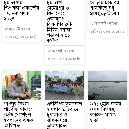
চুয়াডাঙ্গায়
চুয়াডাঙ্গা,
ঘোড়ায় চড়ে বর,
শিল্পকলা একাডেমি
মেহেরপুর ও
পালকিতে বধূ;
সম্মাননা পদক
ঝিনাইদহে
গ্রামজুড়ে উৎসব
২০২৪
একযোগে
বিএনপির মৌন
সংবাদটি প্রকাশের
মিছিল, কালো
সংবাদটি প্রকাশের
তারিখঃ ১৯-০৭-২০২৫ ইং
পতাকা হাতে
তারিখঃ ২১-০৭-২০২৫ ইং
কর্মীরা
সংবাদটি প্রকাশের
তারিখঃ ১৯-০৭-২০২৫ ইং
গাংনীর চিৎলা
এনসিপির সমাবেশে
৬৭১ হেক্টর জমির
পাটবীজ খামারে
হামলার প্রতিবাদে
ফসল বিপর্যস্ত,
জেডি মোর্শেদুল
চুয়াডাঙ্গা ও
কৃষকের মাথায়
ইসলামের একক
জীবননগরে
হাত!
আধিপত্য
জামায়াতের