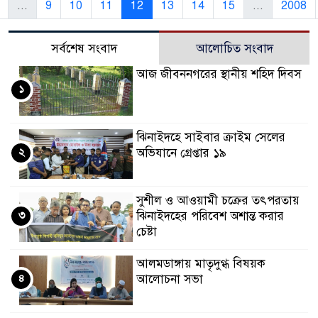
...
9
10
11
12
13
14
15
...
2008
সর্বশেষ সংবাদ
আলোচিত সংবাদ
আজ জীবননগরের স্থানীয় শহিদ দিবস
১
ঝিনাইদহে সাইবার ক্রাইম সেলের
২
অভিযানে গ্রেপ্তার ১৯
সুশীল ও আওয়ামী চক্রের তৎপরতায়
৩
ঝিনাইদহের পরিবেশ অশান্ত করার
চেষ্টা
আলমডাঙ্গায় মাতৃদুগ্ধ বিষয়ক
৪
আলোচনা সভা