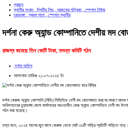
প্রচ্ছদ
স্থানীয় সংবাদ , দ্বিতীয় লিড , আজকের পত্রিকা , স্পেশাল নিউজ
চুয়াডাঙ্গা , প্রথম পাতা , স্পেশাল স্থানীয়
দর্শনা কেরু অ্যান্ড কোম্পানিতে দেশীয় মদ ব
রাজস্ব কমেছে তিন কোটি টাকা, তদন্ত কমিটি গঠন
দর্শনা অফিস
আপলোড তারিখঃ ২১-০৭-২০২৫ ইং
দর্শনা কেরুজ অ্যান্ড কোম্পানি (বিডি) লিমিটেডে দেশী মদ বোতলজাত করণের কারণে মাদক শু
অধিদপ্তরের চুয়াডাঙ্গা জেলা কার্যালয়ের আওতাধীন কেরু অ্যান্ড কোম্পানিতে দেশী মদ উ
গঠন করা হয়েছে।
তথ্য মতে, ২০২৪ সালের জুন মাসে কেরুজ থেকে মোট ৩৩টি গাড়ির প্রতিটি গাড়িতে গড়ে ২