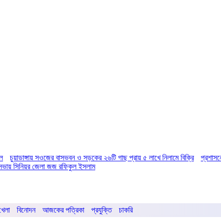
িল
চুয়াডাঙ্গায় সওজের বাসভবন ও সড়কের ২৬টি গাছ প্রায় ৫ লাখে নিলামে বিক্রি
প্রশাসন
ির সভায় সিনিয়র জেলা জজ রফিকুল ইসলাম
খেলা
বিনোদন
আজকের পত্রিকা
প্রযুক্তি
চাকরি