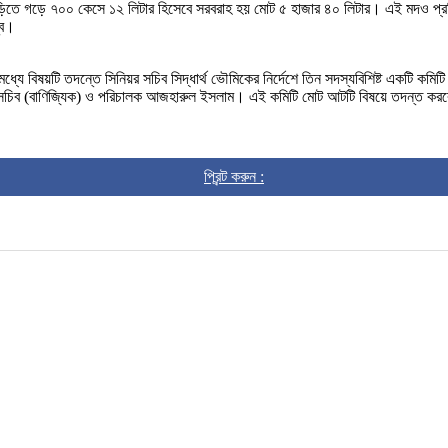
ে গড়ে ৭০০ কেসে ১২ লিটার হিসেবে সরবরাহ হয় মোট ৫ হাজার ৪০ লিটার। এই মদও প্রতিলিট
্ব।
মধ্যে বিষয়টি তদন্তে সিনিয়র সচিব সিদ্ধার্থ ভৌমিকের নির্দেশে তিন সদস্যবিশিষ্ট একটি 
উপসচিব (বাণিজ্যিক) ও পরিচালক আজহারুল ইসলাম। এই কমিটি মোট আটটি বিষয়ে তদন্ত কর
প্রিন্ট করুন :