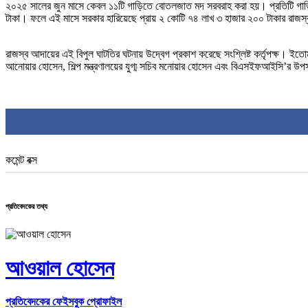
২০২৫ সালের জুন মাসে কেবল ১১টি গাড়িতে বোতলজাত মদ সরবরাহ করা হয়। প্রতিটি গাড়িত
টাকা। ফলে এই মাসে সরকার হারিয়েছে প্রায় ২ কোটি ৭৪ লাখ ৩ হাজার ২০০ টাকার রাজস
রাজস্ব আদায়ের এই বিপুল ঘাটতির ঘটনায় উদ্বেগ প্রকাশ করেছে সংশ্লিষ্ট কর্তৃপক্ষ। ইতো
আনোয়ার হোসেন, শিল্প মন্ত্রণালয়ের যুগ্ম সচিব মনোয়ার হোসেন এবং বিএসইফআইসি’র 
কমেন্ট বক্স
প্রতিবেদকের তথ্য
আওয়াল হোসেন
প্রতিবেদকের ফেইসবুক প্রোফাইল