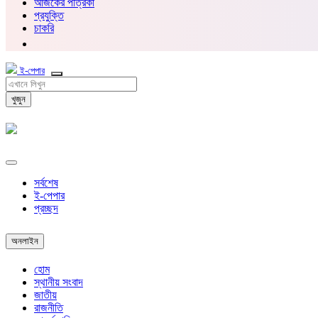
আজকের পত্রিকা
প্রযুক্তি
চাকরি
ই-পেপার
খুজুন
সর্বশেষ
ই-পেপার
প্রচ্ছদ
অনলাইন
হোম
স্থানীয় সংবাদ
জাতীয়
রাজনীতি