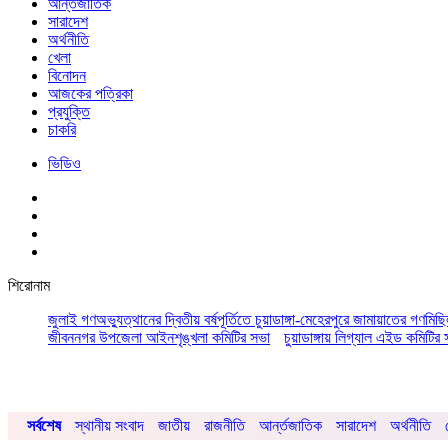
আর্ন্তজাতিক
সারাদেশ
অর্থনীতি
খেলা
বিনোদন
আজকের পত্রিকা
প্রযুক্তি
চাকরি
ভিডিও
শিরোনাম
জুলাই গণঅভ্যুত্থানের দ্বিতীয় বর্ষপূর্তিতে চুয়াডাঙ্গা-মেহেরপুরে জামায়াতের গণমিছ
জীবননগর উপজেলা আইনশৃঙ্খলা কমিটির সভা
চুয়াডাঙ্গায় লিগ্যাল এইড কমিট
সর্বশেষ
স্থানীয় সংবাদ
জাতীয়
রাজনীতি
আর্ন্তজাতিক
সারাদেশ
অর্থনীতি