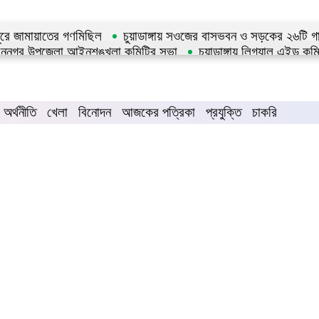
েরপুরে জামায়াতের গণমিছিল
চুয়াডাঙ্গায় সওজের বাসভবন ও সড়কের ২৬টি গাছ
বননগর উপজেলা আইনশৃঙ্খলা কমিটির সভা
চুয়াডাঙ্গায় লিগ্যাল এইড 
অর্থনীতি
খেলা
বিনোদন
আজকের পত্রিকা
প্রযুক্তি
চাকরি