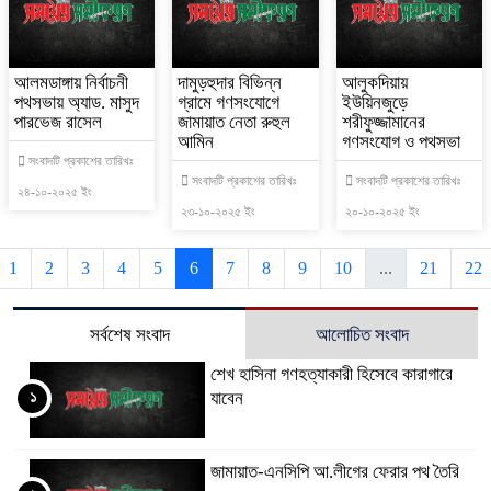
আলমডাঙ্গায় নির্বাচনী
দামুড়হুদার বিভিন্ন
আলুকদিয়ায়
পথসভায় অ্যাড. মাসুদ
গ্রামে গণসংযোগে
ইউয়িনজুড়ে
পারভেজ রাসেল
জামায়াত নেতা রুহুল
শরীফুজ্জামানের
আমিন
গণসংযোগ ও পথসভা
সংবাদটি প্রকাশের তারিখঃ
সংবাদটি প্রকাশের তারিখঃ
সংবাদটি প্রকাশের তারিখঃ
২৪-১০-২০২৫ ইং
২৩-১০-২০২৫ ইং
২০-১০-২০২৫ ইং
1
2
3
4
5
6
7
8
9
10
...
21
22
সর্বশেষ সংবাদ
আলোচিত সংবাদ
শেখ হাসিনা গণহত্যাকারী হিসেবে কারাগারে
১
যাবেন
জামায়াত-এনসিপি আ.লীগের ফেরার পথ তৈরি