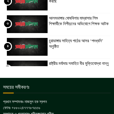
২
করছে
আলমডাঙ্গার ঘোষবিলায় মাদ্রাসার শিশু
৩
শিক্ষার্থীকে নিপীড়নের অভিযোগে শিক্ষক আটক
চুয়াডাঙ্গায় সাহিত্য পাঠের আসর ‘পদধ্বনি’
৪
অনুষ্ঠিত
রাষ্ট্রীয় মর্যাদায় সমাহিত বীর মুক্তিযোদ্ধা নান্নু
৫
মিয়া
জীবননগর পুরন্দরপুরে মাদক বিরোধী উঠান বৈঠক
সময়ের সমীকরণঃ
৬
প্রধান সম্পাদকঃ নাজমুল হক স্বপন
ফোনঃ +৮৮০২৪৭৭৭৮৭৫৫৬
জীবননগরে ট্রান্সফরমার চোর চক্রের ৬ সদস্য
সম্পাদক ও প্রকাশকঃ শরীফুজ্জামান শরীফ