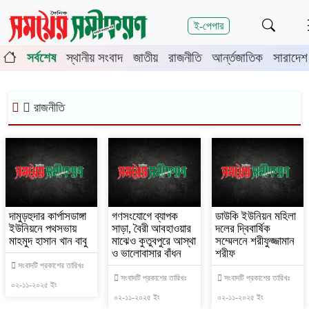
শিরোনাম
ই-পেপার
র্তিতে চুয়াডাঙ্গা-মেহেরপুরে জামায়াতের গণমিছিল
চুয়াডাঙ্গায় সওজের বাস
সর্বশেষ
স্থানীয় সংবাদ
জাতীয়
রাজনীতি
আর্ন্তজাতিক
সারাদেশ
রাজনীতি
দামুড়হুদার কার্পাসডাঙ্গা
গণসংযোগে ব্যাপক
ডাউকি ইউনিয়ন মহিলা
ইউনিয়নে পথসভায়
সাড়া, বৈরী আবহাওয়ার
দলের দ্বিবার্ষিক
মাহমুদ হাসান খান বাবু
মাঝেও কুতুবপুরে আস্থা
সম্মেলনে শরীফুজ্জামান
ও ভালোবাসার বাঁধন
শরীফ
সংবাদটি প্রকাশের তারিখঃ
সংবাদটি প্রকাশের তারিখঃ
সংবাদটি প্রকাশের তারিখঃ
০২-১১-২০২৫ ইং
০২-১১-২০২৫ ইং
০২-১১-২০২৫ ইং