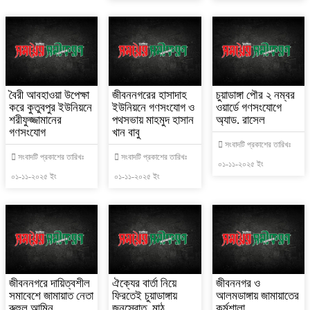
বৈরী আবহাওয়া উপেক্ষা
জীবননগরের হাসাদাহ
চুয়াডাঙ্গা পৌর ২ নম্বর
করে কুতুবপুর ইউনিয়নে
ইউনিয়নে গণসংযোগ ও
ওয়ার্ডে গণসংযোগে
শরীফুজ্জামানের
পথসভায় মাহমুদ হাসান
অ্যাড. রাসেল
গণসংযোগ
খান বাবু
সংবাদটি প্রকাশের তারিখঃ
সংবাদটি প্রকাশের তারিখঃ
সংবাদটি প্রকাশের তারিখঃ
০১-১১-২০২৫ ইং
০১-১১-২০২৫ ইং
০১-১১-২০২৫ ইং
জীবননগরে দায়িত্বশীল
ঐক্যের বার্তা নিয়ে
জীবননগর ও
সমাবেশে জামায়াত নেতা
ফিরতেই চুয়াডাঙ্গায়
আলমডাঙ্গায় জামায়াতের
রুহুল আমিন
জনস্রোত, মাঠ
কর্মশালা