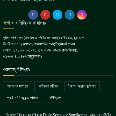
৭
গ্রেপ্তার
অনুপ্রবেশকালে ৮ বাংলাদেশি নারী আটক
বার্তা ও বানিজ্যিক কার্যালয়ঃ
৮
পুলিশ পার্ক লেন (মসজিদ মার্কেটের ৩য় তলা) কোর্ট রোড, চুয়াডাঙ্গা।
ইমেইলঃ dailysomoyersomikoron@gmail.com
ফোনঃ ০১৭১১-৯০৯১৯৭, ০১৭০৫-৪০১৪৬৪(বার্তা-বিভাগ),
০১৭০৫-৪০১৪৬৭(সার্কুলেশন)
গুরুত্বপূর্ণ লিঙ্কঃ
আমাদের সম্পর্কে
সমীকরণ পরিবার
ট্রামস অ্যান্ড কন্ডিশন
প্রাইভেসি অ্যান্ড পলিসি
সাইটম্যাপ
© সকল কিছুর স্বত্বাধিকারঃ Daily Somoyer Somikoron | আমাদের সাইটের