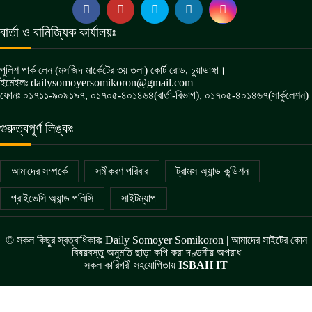
বার্তা ও বানিজ্যিক কার্যালয়ঃ
পুলিশ পার্ক লেন (মসজিদ মার্কেটের ৩য় তলা) কোর্ট রোড, চুয়াডাঙ্গা।
ইমেইলঃ dailysomoyersomikoron@gmail.com
ফোনঃ ০১৭১১-৯০৯১৯৭, ০১৭০৫-৪০১৪৬৪(বার্তা-বিভাগ), ০১৭০৫-৪০১৪৬৭(সার্কুলেশন)
গুরুত্বপূর্ণ লিঙ্কঃ
আমাদের সম্পর্কে
সমীকরণ পরিবার
ট্রামস অ্যান্ড কন্ডিশন
প্রাইভেসি অ্যান্ড পলিসি
সাইটম্যাপ
© সকল কিছুর স্বত্বাধিকারঃ Daily Somoyer Somikoron | আমাদের সাইটের কোন
বিষয়বস্তু অনুমতি ছাড়া কপি করা দণ্ডনীয় অপরাধ
সকল কারিগরী সহযোগিতায়
ISBAH IT