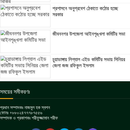
প্রশাসনে অনুপ্রবেশ ঠেকাতে কঠোর হচ্ছে
সরকার
জীবননগর উপজেলা আইনশৃঙ্খলা কমিটির সভা
চুয়াডাঙ্গায় লিগ্যাল এইড কমিটির সভায় সিনিয়র
জেলা জজ রফিকুল ইসলাম
সময়ের সমীকরণঃ
প্রধান সম্পাদকঃ নাজমুল হক স্বপন
ফোনঃ +৮৮০২৪৭৭৭৮৭৫৫৬
সম্পাদক ও প্রকাশকঃ শরীফুজ্জামান শরীফ