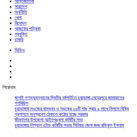
আর্ন্তজাতিক
সারাদেশ
অর্থনীতি
খেলা
বিনোদন
আজকের পত্রিকা
প্রযুক্তি
চাকরি
ভিডিও
শিরোনাম
জুলাই গণঅভ্যুত্থানের দ্বিতীয় বর্ষপূর্তিতে চুয়াডাঙ্গা-মেহেরপুরে জামায়াতের
গণমিছিল
চুয়াডাঙ্গায় সওজের বাসভবন ও সড়কের ২৬টি গাছ প্রায় ৫ লাখে নিলামে বিক্রি
প্রশাসনে অনুপ্রবেশ ঠেকাতে কঠোর হচ্ছে সরকার
জীবননগর উপজেলা আইনশৃঙ্খলা কমিটির সভা
চুয়াডাঙ্গায় লিগ্যাল এইড কমিটির সভায় সিনিয়র জেলা জজ রফিকুল ইসলাম