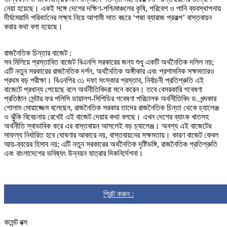
নেয়া হয়েছে। একই সঙ্গে দেশের দক্ষিণ-পশ্চিমাঞ্চলের কৃষি, পরিবেশ ও পানি ব্যবস্থাপনায়
দীর্ঘমেয়াদি পরিবর্তনের লক্ষ্য নিয়ে আগামী সাত বছরে ‘পদ্মা ব্যারাজ প্রকল্প’ বাস্তবায়ন
করার কথা বলা হয়েছে।
রাজনৈতিক চিন্তার বাজেট :
সব মিলিয়ে প্রস্তাবিত বাজেট বিএনপি সরকারের জন্য শুধু একটি অর্থনৈতিক দলিল নয়;
এটি নতুন সরকারের রাজনৈতিক দর্শন, অর্থনৈতিক অঙ্গীকার এবং প্রশাসনিক সক্ষমতারও
প্রথম বড় পরীক্ষা। বিএনপির ৩১ দফা সংস্কার প্রস্তাব, নির্বাচনী প্রতিশ্রুতি এই
বাজেটে প্রধান্য পেয়েছে বলে অর্থনীতিবিদরা মনে করেন। তবে বেসরকারি গবেষণা
প্রতিষ্ঠান সেন্টার ফর পলিসি ডায়ালগ-সিপিডির গবেষণা পরিচালক অর্থনীতিবিদ ড. খন্দকার
গোলাম মোয়াজ্জেম বলেছেন, রাজনৈতিক সরকার তাদের রাজনৈতিক চিন্তা থেকে চ্যালেঞ্জ
ও ঝুঁকি বিবেচনায় রেখেই এই বাজেট দেয়ার কথা বলছে। এখন দেশের ব্যাংক খাতসহ
অর্থনীতি স্বাভাবিক করে এর বাস্তবায়ন আসলেই বড় চ্যালেঞ্জ। অবশ্য এই বাজেটের
সাফল্য নির্ধারিত হবে ঘোষণার আকারে নয়, বাস্তবায়নের সক্ষমতায়। কারণ বাজেট কেবল
আয়-ব্যয়ের হিসাব নয়; এটি নতুন সরকারের অর্থনৈতিক দৃষ্টিভঙ্গি, রাজনৈতিক প্রতিশ্রুতি
এবং বাংলাদেশের ভবিষ্যৎ উন্নয়ন যাত্রার দিকনির্দেশনা।
প্রিন্ট করুন :
কমেন্ট বক্স