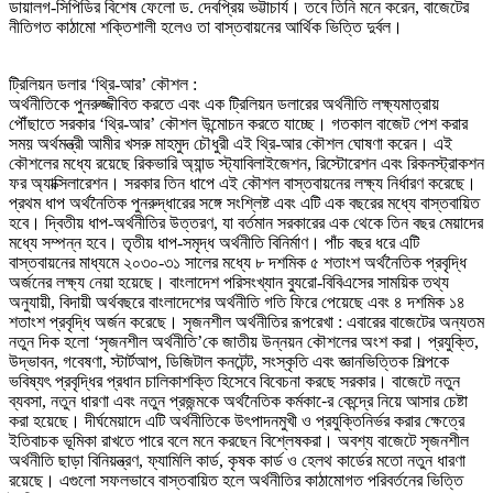
ডায়ালগ-সিপিডির বিশেষ ফেলো ড. দেবপ্রিয় ভট্টাচার্য। তবে তিনি মনে করেন, বাজেটের
নীতিগত কাঠামো শক্তিশালী হলেও তা বাস্তবায়নের আর্থিক ভিত্তি দুর্বল।
ট্রিলিয়ন ডলার ‘থ্রি-আর’ কৌশল :
অর্থনীতিকে পুনরুজ্জীবিত করতে এবং এক ট্রিলিয়ন ডলারের অর্থনীতি লক্ষ্যমাত্রায়
পৌঁছাতে সরকার ‘থ্রি-আর’ কৌশল উন্মোচন করতে যাচ্ছে। গতকাল বাজেট পেশ করার
সময় অর্থমন্ত্রী আমীর খসরু মাহমুদ চৌধুরী এই থ্রি-আর কৌশল ঘোষণা করেন। এই
কৌশলের মধ্যে রয়েছে রিকভারি অ্যান্ড স্ট্যাবিলাইজেশন, রিস্টোরেশন এবং রিকনস্ট্রাকশন
ফর অ্যাক্সিলারেশন। সরকার তিন ধাপে এই কৌশল বাস্তবায়নের লক্ষ্য নির্ধারণ করেছে।
প্রথম ধাপ অর্থনৈতিক পুনরুদ্ধারের সঙ্গে সংশ্লিষ্ট এবং এটি এক বছরের মধ্যে বাস্তবায়িত
হবে। দ্বিতীয় ধাপ-অর্থনীতির উত্তরণ, যা বর্তমান সরকারের এক থেকে তিন বছর মেয়াদের
মধ্যে সম্পন্ন হবে। তৃতীয় ধাপ-সমৃদ্ধ অর্থনীতি বিনির্মাণ। পাঁচ বছর ধরে এটি
বাস্তবায়নের মাধ্যমে ২০৩০-৩১ সালের মধ্যে ৮ দশমিক ৫ শতাংশ অর্থনৈতিক প্রবৃদ্ধি
অর্জনের লক্ষ্য নেয়া হয়েছে। বাংলাদেশ পরিসংখ্যান ব্যুরো-বিবিএসের সাময়িক তথ্য
অনুযায়ী, বিদায়ী অর্থবছরে বাংলাদেশের অর্থনীতি গতি ফিরে পেয়েছে এবং ৪ দশমিক ১৪
শতাংশ প্রবৃদ্ধি অর্জন করেছে। সৃজনশীল অর্থনীতির রূপরেখা : এবারের বাজেটের অন্যতম
নতুন দিক হলো ‘সৃজনশীল অর্থনীতি’কে জাতীয় উন্নয়ন কৌশলের অংশ করা। প্রযুক্তি,
উদ্ভাবন, গবেষণা, স্টার্টআপ, ডিজিটাল কনটেন্ট, সংস্কৃতি এবং জ্ঞানভিত্তিক শিল্পকে
ভবিষ্যৎ প্রবৃদ্ধির প্রধান চালিকাশক্তি হিসেবে বিবেচনা করছে সরকার। বাজেটে নতুন
ব্যবসা, নতুন ধারণা এবং নতুন প্রজন্মকে অর্থনৈতিক কর্মকা-ের কেন্দ্রে নিয়ে আসার চেষ্টা
করা হয়েছে। দীর্ঘমেয়াদে এটি অর্থনীতিকে উৎপাদনমুখী ও প্রযুক্তিনির্ভর করার ক্ষেত্রে
ইতিবাচক ভূমিকা রাখতে পারে বলে মনে করছেন বিশ্লেষকরা। অবশ্য বাজেটে সৃজনশীল
অর্থনীতি ছাড়া বিনিয়ন্ত্রণ, ফ্যামিলি কার্ড, কৃষক কার্ড ও হেলথ কার্ডের মতো নতুন ধারণা
রয়েছে। এগুলো সফলভাবে বাস্তবায়িত হলে অর্থনীতির কাঠামোগত পরিবর্তনের ভিত্তি