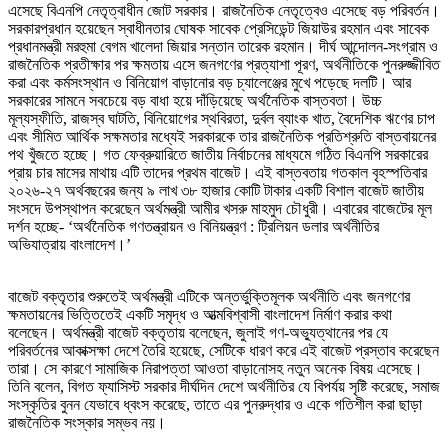
এসেছে বিএনপি নেতৃত্বাধীন জোট সরকার। রাজনৈতিক নেতৃত্বেও এসেছে বড় পরিবর্তন।
সরকারপ্রধান হয়েছেন স্বাধীনতার ঘোষক সাবেক প্রেসিডেন্ট জিয়াউর রহমান এবং সাবেক
প্রধানমন্ত্রী মরহুমা বেগম খালেদা জিয়ার সন্তান তারেক রহমান। দীর্ঘ আন্দোলন-সংগ্রাম ও
রাজনৈতিক প্রতীক্ষার পর ক্ষমতায় এসে জনগণের প্রত্যাশা পূরণ, অর্থনীতিকে পুনরুজ্জীবিত
করা এবং কর্মসংস্থান ও বিনিয়োগ বাড়ানোর বড় চ্যালেঞ্জের মুখে পড়েছে দলটি। আর
সরকারের সামনে সবচেয়ে বড় বাধা হয়ে দাঁড়িয়েছে অর্থনৈতিক বাস্তবতা। উচ্চ
মূল্যস্ফীতি, রাজস্ব ঘাটতি, বিনিয়োগের স্থবিরতা, দুর্বল ব্যাংক খাত, বৈদেশিক ঋণের চাপ
এবং সীমিত আর্থিক সক্ষমতার মধ্যেই সরকারকে তার রাজনৈতিক প্রতিশ্রুতি বাস্তবায়নের
পথ খুঁজতে হচ্ছে। গত ফেব্রুয়ারিতে জাতীয় নির্বাচনের মাধ্যমে গঠিত বিএনপি সরকারের
প্রায় চার মাসের মাথায় এটি তাদের প্রথম বাজেট। এই বাস্তবতায় গতকাল বৃহস্পতিবার
২০২৬-২৭ অর্থবছরের জন্য ৯ লাখ ৩৮ হাজার কোটি টাকার একটি বিশাল বাজেট জাতীয়
সংসদে উপস্থাপন করেছেন অর্থমন্ত্রী আমীর খসরু মাহমুদ চৌধুরী। এবারের বাজেটের মূল
দর্শন হচ্ছে- ‘অর্থনৈতিক গণতন্ত্রায়ন ও বিনিয়ন্ত্রণ : ট্রিলিয়ন ডলার অর্থনীতির
অভিযাত্রায় বাংলাদেশ।’
বাজেট বক্তৃতার শুরুতেই অর্থমন্ত্রী এটিকে অন্তর্ভুক্তিমূলক অর্থনীতি এবং জনগণের
ক্ষমতায়নের ভিত্তিতেই একটি সমৃদ্ধ ও আত্মবিশ্বাসী বাংলাদেশ নির্মাণ করার কথা
বলেছেন। অর্থমন্ত্রী বাজেট বক্তৃতায় বলেছেন, জুলাই গণ-অভ্যুত্থানের পর যে
পরিবর্তনের আকাক্সক্ষা দেশে তৈরি হয়েছে, সেটিকে ধারণ করে এই বাজেট প্রস্তাব করেছেন
তারা। সে কারণে সামাজিক নিরাপত্তা আওতা বাড়ানোসহ নতুন অনেক বিষয় এসেছে।
তিনি বলেন, বিগত ফ্যাসিস্ট সরকার দীর্ঘদিন দেশে অর্থনীতির যে বিপর্যয় সৃষ্টি করেছে, সমাজ
সংস্কৃতির বুনন যেভাবে ধ্বংস করেছে, তাতে এর পুনরুদ্ধার ও একে গতিশীল করা ছাড়া
রাজনৈতিক সংস্কার সম্ভব নয়।