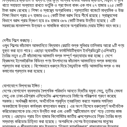
বিশ্ববাজারে জ্বালানি ও খাদ্যপণ্যের মূল্য অস্থির থাকায় সরকার জ্বালানি, বিদ্যুৎ ও কৃষি
খাতে সহায়তা অব্যাহত রাখতে ভর্তুকি ও প্রণোদনা বাবদ এক লাখ ২৭ হাজার ২২৫ কোটি
টাকা বরাদ্দ রেখেছে। শিক্ষা ও স্বাস্থ্যে অগ্রাধিকার : প্রস্তাবিত বাজেটে মাধ্যমিক ও উচ্চ
শিক্ষা বিভাগ প্রায় ৫৭ হাজার ৩০২ কোটি টাকা বরাদ্দ নিয়ে শীর্ষে রয়েছে। স্বাস্থ্যসেবা
বিভাগে বরাদ্দ প্রায় দ্বিগুণ হয়ে ৪৯ হাজার ৩৮৯ কোটি টাকায় উন্নীত হয়েছে। এটি
সরকারের মানবসম্পদ উন্নয়ন ও সামাজিক খাতকে অগ্রাধিকার দেয়ার ইঙ্গিত বহন করে।
দেশীয় শিল্পে করছাড় :
ওষুধ শিল্পের কাঁচামাল আমদানিতে বিদ্যমান রেয়াতি শুল্ক সুবিধার তালিকায় আরো ৯টি পণ্য
যুক্ত করা হতে পারে। এছাড়া অ্যাকটিভ ফার্মাসিউটিক্যাল ইনগ্রিডিয়েন্ট (এপিআই)
তৈরির নতুন ৫১টি কাঁচামালের আমদানি শুল্ক সম্পূর্ণ প্রত্যাহার করা হচ্ছে। দেশে
ফ্রিজসহ ইলেকট্রনিক বিভিন্ন পণ্য উৎপাদনের কাঁচামাল আমদানিতে শুল্ক কমানোর
প্রস্তাব করা হয়েছে। বিশেষভাবে গুরুত্ব দিয়ে বৈদ্যুতিক গাড়ি আমদানির শুল্ক ও কর
কমানোর প্রস্তাব করা হয়েছে।
যোগাযোগে বিপ্লবের ইঙ্গিত :
দেশের যোগাযোগ ব্যবস্থায় বৈপ্লবিক পরিবর্তন আনতে দ্বিতীয় যমুনা সেতু, তৃতীয় মেঘনা
সেতু এবং ঢাকা-চট্টগ্রাম এলিভেটেড এক্সপ্রেসওয়ে নির্মাণের পরিকল্পনা গ্রহণ করেছে
সরকার। অর্থমন্ত্রী জানান, অর্থনৈতিক প্রবৃদ্ধি ত্বরান্বিত করতে সরকার সমন্বিত
অবকাঠামো উন্নয়ন কার্যক্রম বাস্তবায়ন করছে। এর অংশ হিসেবে গুরুত্বপূর্ণ অর্থনৈতিক
করিডোরগুলোকে চার লেনে উন্নীত করা এবং একটি ‘মাল্টিমোডাল হাব’ গড়ে তোলার কাজ
চলছে। এছাড়াও প্রায় তিন হাজার কিলোমিটার জাতীয় এক্সপ্রেসওয়ে গ্রিড তৈরির জন্য
সম্ভাব্য করিডোর চিহ্নিত করা হয়েছে। অপরদিকে দেশের উত্তরাঞ্চলের মানুষের
ভাগ্যবদল ও জীবনযাত্রার মান উন্নয়নে ‘তিস্তা মহাপরিকল্পনা’ বাস্তবায়নের উদ্যোগ