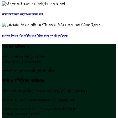
জীবননগর উপজেলা আইনশৃঙ্খলা কমিটির সভা
চুয়াডাঙ্গায় লিগ্যাল এইড কমিটির সভায় সিনিয়র জেলা জজ রফিকুল ইসলাম
সময়ের সমীকরণঃ
প্রধান সম্পাদকঃ নাজমুল হক স্বপন
ফোনঃ +৮৮০২৪৭৭৭৮৭৫৫৬
সম্পাদক ও প্রকাশকঃ শরীফুজ্জামান শরীফ
বার্তা ও বানিজ্যিক কার্যালয়ঃ
পুলিশ পার্ক লেন (মসজিদ মার্কেটের ৩য় তলা) কোর্ট রোড, চুয়াডাঙ্গা।
ইমেইলঃ dailysomoyersomikoron@gmail.com
ফোনঃ ০১৭১১-৯০৯১৯৭, ০১৭০৫-৪০১৪৬৪(বার্তা-বিভাগ),
০১৭০৫-৪০১৪৬৭(সার্কুলেশন)