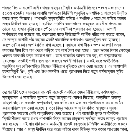
প্রস্তাবিত এ বাজেট আমীর খসরু মাহমুদ চৌধুরীর অর্থমন্ত্রী হিসেবে প্রথম এবং দেশের
৫৫তম বাজেট। সরকার আগামী অর্থবছরে জিডিপি প্রবৃদ্ধি ৬ দশমিক ৫ শতাংশে উন্নীত
করার লক্ষ্য নিয়েছে। পাশাপাশি মূল্যস্ফীতি কমিয়ে ৭ দশমিক ৫ শতাংশে নামিয়ে আনার
লক্ষ্য নির্ধারণ করা হয়েছে। ব্যক্তি শ্রেণির করদাতাদের করমুক্ত আয়সীমা গতবারের
থেকে ২৫ হাজার বৃদ্ধি পেয়ে পৌনে চার লাখ টাকা প্রস্তাব করা হয়েছে। আগামী
অর্থবছরের কর কাঠামো নয়, করদাতারা যাতে দীর্ঘমেয়াদি আর্থিক পরিকল্পনা করতে পারেন,
সে লক্ষ্যে আগামী পাঁচ বছরের একটি ধারাবাহিক রূপরেখাও অন্তর্ভুক্ত করা হয়েছে।
করপোরেট করহার অপরিবর্তিত রাখা হয়েছে। ব্যাংকে রাখা টাকার ওপর আবগারি শুল্ক
বসানোর সীমা তিন লাখ থেকে বাড়িয়ে চার লাখ টাকা করা হচ্ছে। তবে ঋণের টাকার ক্ষেত্রে
একবার আবগারি শুল্ক আরোপ হবে। তবে বাজেটের আকার যত বড়, তা বাস্তবায়নের
চ্যালেঞ্জও ততটাই গভীর বলে মনে করছেন অর্থনীতিবিদরা। একই সঙ্গে অর্থনৈতিক
প্রবৃদ্ধির মূল চালিকাশক্তি হিসেবে বিনিয়োগ বৃদ্ধিতে জোর দেয়া হয়েছে। এর পাশাপাশি
রফতানিমুখী শিল্প, কৃষি এবং উৎপাদনশীল খাতে প্রণোদনা দিয়ে নতুন কর্মসংস্থান সৃষ্টির
উদ্যোগ নেয়া হয়েছে।
দেশের ইতিহাসের সবচেয়ে বড় এই বাজেটে একদিকে যেমন বিনিয়োগ, কর্মসংস্থান,
স্বাস্থ্যসেবা ও সামাজিক সুরক্ষায় নতুন উদ্যোগের ঘোষণা দিয়েছে, অন্যদিকে রাজস্ব
আহরণ বাড়াতে করজাল সম্প্রসারণ, কর ফাঁকি রোধ এবং কর প্রশাসনকে আরো কঠোর
করার পরিকল্পনাও নেয়া হয়েছে। তবে নিম্ন আয়ের ও সুবিধাবঞ্চিত মানুষদের সুরক্ষা
প্রদানকে সবচেয়ে বেশি অগ্রাধিকার দেয়া হয়েছে। এই বাজেটটি মূলত অর্থনৈতিক
স্থিতিশীলতা বজায় রাখার পাশাপাশি নিম্ন আয়ের মানুষদের স্বস্তি দেয়ার লক্ষ্যে প্রণয়ন
করা হয়েছে। এই ধারাবাহিকতায় অর্থমন্ত্রী বাজেট বক্তৃতায় ডিজিটাল অর্থনীতিতে গুরুত্ব
দিয়েছে। আর এ জন্য দীর্ঘদিন ধরে করের বাইরে থাকা বিভিন্ন খাত করের আওতায় আনা,