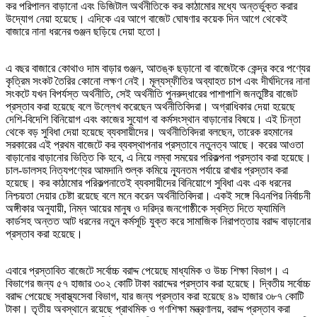
কর পরিপালন বাড়ানো এবং ডিজিটাল অর্থনীতিকে কর কাঠামোর মধ্যে অন্তর্ভুক্ত করার
উদ্যোগ নেয়া হয়েছে। এদিকে এর আগে বাজেট ঘোষণার কয়েক দিন আগে থেকেই
বাজারে নানা ধরনের গুঞ্জন ছড়িয়ে দেয়া হতো।
এ বছর বাজারে কোথাও দাম বাড়ার গুঞ্জন, আতঙ্ক ছড়ানো বা বাজেটকে কেন্দ্র করে পণ্যের
কৃত্রিম সংকট তৈরির কোনো লক্ষণ নেই। মূল্যস্ফীতির অব্যাহত চাপ এবং দীর্ঘদিনের নানা
সংকটে যখন বিপর্যস্ত অর্থনীতি, সেই অর্থনীতি পুনরুদ্ধারের পাশাপাশি জনতুষ্টির বাজেট
প্রস্তাব করা হয়েছে বলে উল্লেখ করেছেন অর্থনীতিবিদরা। অগ্রাধিকার দেয়া হয়েছে
দেশি-বিদেশি বিনিয়োগ এবং কাজের সুযোগ বা কর্মসংস্থান বাড়ানোর বিষয়ে। এই চিন্তা
থেকে বড় সুবিধা দেয়া হয়েছে ব্যবসায়ীদের। অর্থনীতিবিদরা বলছেন, তারেক রহমানের
সরকারের এই প্রথম বাজেটে কর ব্যবস্থাপনার প্রস্তাবে নতুনত্ব আছে। করের আওতা
বাড়ানোর বাড়ানোর ভিত্তি কি হবে, এ নিয়ে লম্বা সময়ের পরিকল্পনা প্রস্তাব করা হয়েছে।
চাল-ডালসহ নিত্যপণ্যের আমদানি শুল্ক কমিয়ে ন্যূনতম পর্যায়ে রাখার প্রস্তাব করা
হয়েছে। কর কাঠামোর পরিকল্পনাতেই ব্যবসায়ীদের বিনিয়োগে সুবিধা এবং এক ধরনের
নিশ্চয়তা দেয়ার চেষ্টা রয়েছে বলে মনে করেন অর্থনীতিবিদরা। একই সঙ্গে বিএনপির নির্বাচনী
অঙ্গীকার অনুযায়ী, নিম্ন আয়ের মানুষ ও দরিদ্র জনগোষ্ঠীকে স্বস্তি দিতে ফ্যামিলি
কার্ডসহ অন্তত আট ধরনের নতুন কর্মসূচি যুক্ত করে সামাজিক নিরাপত্তায় বরাদ্দ বাড়ানোর
প্রস্তাব করা হয়েছে।
এবারে প্রস্তাবিত বাজেটে সর্বোচ্চ বরাদ্দ পেয়েছে মাধ্যমিক ও উচ্চ শিক্ষা বিভাগ। এ
বিভাগের জন্য ৫৭ হাজার ৩০২ কোটি টাকা বরাদ্দের প্রস্তাব করা হয়েছে। দ্বিতীয় সর্বোচ্চ
বরাদ্দ পেয়েছে স্বাস্থ্যসেবা বিভাগ, যার জন্য প্রস্তাব করা হয়েছে ৪৯ হাজার ৩৮৭ কোটি
টাকা। তৃতীয় অবস্থানে রয়েছে প্রাথমিক ও গণশিক্ষা মন্ত্রণালয়, বরাদ্দ প্রস্তাব করা