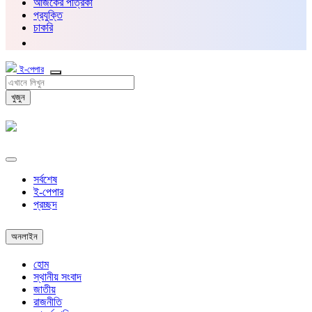
আজকের পত্রিকা
প্রযুক্তি
চাকরি
ই-পেপার
খুজুন
সর্বশেষ
ই-পেপার
প্রচ্ছদ
অনলাইন
হোম
স্থানীয় সংবাদ
জাতীয়
রাজনীতি