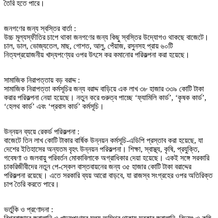
তৈরি হতে পারে।
জনগণের জন্য স্বস্তির বার্তা :
উচ্চ মূল্যস্ফীতির চাপে থাকা জনগণের জন্য কিছু স্বস্তির উদ্যোগও থাকছে বাজেটে।
চাল, ডাল, ভোজ্যতেল, মাছ, গোশত, আলু, পেঁয়াজ, রসুনসহ প্রায় ৬০টি
নিত্যপ্রয়োজনীয় খাদ্যপণ্যের ওপর উৎসে কর কমানোর পরিকল্পনা করা হয়েছে।
সামাজিক নিরাপত্তায় বড় বরাদ্দ :
সামাজিক নিরাপত্তা কর্মসূচির জন্য বরাদ্দ বাড়িয়ে এক লাখ ৩৮ হাজার ৩৩৯ কোটি টাকা
করার পরিকল্পনা নেয়া হয়েছে। নতুন করে গুরুত্ব পাচ্ছে ‘ফ্যামিলি কার্ড’, ‘কৃষক কার্ড’,
‘হেলথ কার্ড’ এবং ‘প্রবাস কার্ড’ কর্মসূচি।
উন্নয়ন ব্যয়ে রেকর্ড পরিকল্পনা :
বাজেটে তিন লাখ কোটি টাকার বার্ষিক উন্নয়ন কর্মসূচি-এডিপি প্রস্তাব করা হয়েছে, যা
দেশের ইতিহাসের অন্যতম বৃহৎ উন্নয়ন পরিকল্পনা। শিক্ষা, স্বাস্থ্য, কৃষি, প্রযুক্তি,
গবেষণা ও জলবায়ু পরিবর্তন মোকাবিলাকে অগ্রাধিকার দেয়া হয়েছে। একই সঙ্গে সরকারি
চাকরিজীবীদের নতুন পে-স্কেল বাস্তবায়নের জন্য ৩৫ হাজার কোটি টাকা বরাদ্দের
পরিকল্পনা রয়েছে। এতে সরকারি ব্যয় আরো বাড়বে, যা রাজস্ব সংগ্রহের ওপর অতিরিক্ত
চাপ তৈরি করতে পারে।
ভর্তুকি ও প্রণোদনা :