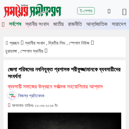
শিরোনাম
ই-পেপার
ে চুয়াডাঙ্গা-মেহেরপুরে জামায়াতের গণমিছিল
চুয়াডাঙ্গায় সওজের বাসভবন ও
সর্বশেষ
স্থানীয় সংবাদ
জাতীয়
রাজনীতি
আর্ন্তজাতিক
সারাদেশ
প্রচ্ছদ
স্থানীয় সংবাদ , দ্বিতীয় লিড , স্পেশাল নিউজ
চুয়াডাঙ্গা , স্পেশাল স্থানীয়
জেলা পরিষদের নবনিযুক্ত প্রশাসক শরীফুজ্জামানকে ব্যবসায়ীদের
সংবর্ধনা
ব্যবসায়ী সমাজের উন্নয়নে সর্বাত্মক সহযোগিতার আশ্বাস
নিজস্ব প্রতিবেদক
আপলোড তারিখঃ ১২-০৬-২০২৬ ইং