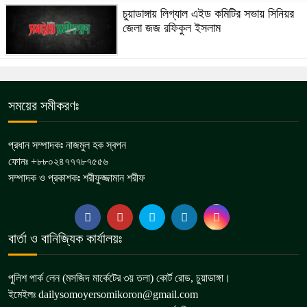
চুয়াডাঙ্গায় লিগ্যাল এইড কমিটির সভায় সিনিয়র
জেলা জজ রফিকুল ইসলাম
সময়ের সমীকরণঃ
প্রধান সম্পাদকঃ নাজমুল হক স্বপন
ফোনঃ +৮৮০২৪৭৭৭৮৭৫৫৬
সম্পাদক ও প্রকাশকঃ শরীফুজ্জামান শরীফ
বার্তা ও বানিজ্যিক কার্যালয়ঃ
পুলিশ পার্ক লেন (মসজিদ মার্কেটের ৩য় তলা) কোর্ট রোড, চুয়াডাঙ্গা।
ইমেইলঃ dailysomoyersomikoron@gmail.com