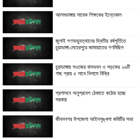
আলমডাঙ্গায় সাবেক শিক্ষকের ইন্তেকাল
জুলাই গণঅভ্যুত্থানের দ্বিতীয় বর্ষপূর্তিতে
চুয়াডাঙ্গা-মেহেরপুরে জামায়াতের গণমিছিল
চুয়াডাঙ্গায় সওজের বাসভবন ও সড়কের ২৬টি
গাছ প্রায় ৫ লাখে নিলামে বিক্রি
প্রশাসনে অনুপ্রবেশ ঠেকাতে কঠোর হচ্ছে
সরকার
জীবননগর উপজেলা আইনশৃঙ্খলা কমিটির সভা