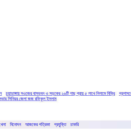
িল
চুয়াডাঙ্গায় সওজের বাসভবন ও সড়কের ২৬টি গাছ প্রায় ৫ লাখে নিলামে বিক্রি
প্রশাসন
ির সভায় সিনিয়র জেলা জজ রফিকুল ইসলাম
খেলা
বিনোদন
আজকের পত্রিকা
প্রযুক্তি
চাকরি