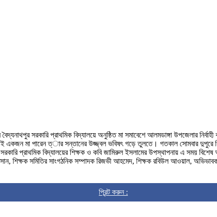
বৈদ্যনাথপুর সরকারি প্রাথমিক বিদ্যালয়ে অনুষ্ঠিত মা সমাবেশে আলমডাঙ্গা উপজেলার নির্বাহ
াই একজন মা পারেন ত্ার সন্তানের উজ্জ্বল ভবিষৎ গড়ে তুলতে। গতকাল সোমবার দুপুরে বিদ
াথপুর সরকারি প্রাথমিক বিদ্যালয়ের শিক্ষক ও কবি জামিরুল ইসলামের উপস্থাপনায় এ সময় বি
মীম হাসান, শিক্ষক সমিতির সাংগঠনিক সম্পাদক রিজভী আহমেদ, শিক্ষক রবিউল আওয়াল, অভিভা
প্রিন্ট করুন :