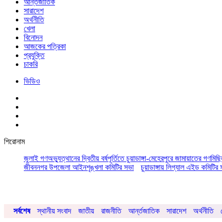
আর্ন্তজাতিক
সারাদেশ
অর্থনীতি
খেলা
বিনোদন
আজকের পত্রিকা
প্রযুক্তি
চাকরি
ভিডিও
শিরোনাম
জুলাই গণঅভ্যুত্থানের দ্বিতীয় বর্ষপূর্তিতে চুয়াডাঙ্গা-মেহেরপুরে জামায়াতের গণমিছ
জীবননগর উপজেলা আইনশৃঙ্খলা কমিটির সভা
চুয়াডাঙ্গায় লিগ্যাল এইড কমিট
সর্বশেষ
স্থানীয় সংবাদ
জাতীয়
রাজনীতি
আর্ন্তজাতিক
সারাদেশ
অর্থনীতি