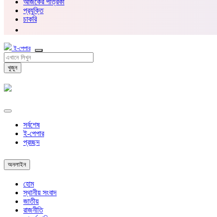
আজকের পত্রিকা
প্রযুক্তি
চাকরি
ই-পেপার
খুজুন
সর্বশেষ
ই-পেপার
প্রচ্ছদ
অনলাইন
হোম
স্থানীয় সংবাদ
জাতীয়
রাজনীতি