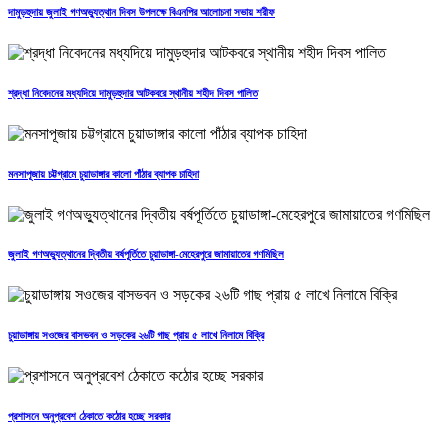
দামুড়হুদায় জুলাই গণঅভ্যুত্থান দিবস উপলক্ষে বিএনপির আলোচনা সভায় শরীফ
শ্রদ্ধা নিবেদনের মধ্যদিয়ে দামুড়হুদার আটকবরে স্থানীয় শহীদ দিবস পালিত
মনসাপূজায় চট্টগ্রামে চুয়াডাঙ্গার কালো পাঁঠার ব্যাপক চাহিদা
জুলাই গণঅভ্যুত্থানের দ্বিতীয় বর্ষপূর্তিতে চুয়াডাঙ্গা-মেহেরপুরে জামায়াতের গণমিছিল
চুয়াডাঙ্গায় সওজের বাসভবন ও সড়কের ২৬টি গাছ প্রায় ৫ লাখে নিলামে বিক্রি
প্রশাসনে অনুপ্রবেশ ঠেকাতে কঠোর হচ্ছে সরকার