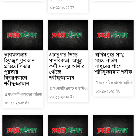
০৮-১১-২০২৫ ইং
আলমডাঙ্গায়
প্রচারণার ভিড়ে
খাদিমপুরে সাধু
হিফজুল কুরআন
মানবিকতা, অসুস্থ
সংঘে বাউল-
প্রতিযোগিতার
কর্মী মনসুর আলীর
সাধুদের পাশে
পুরস্কার
খোঁজে
শরীফুজ্জামান শরীফ
বিতরণকালে
শরীফুজ্জামান
শরীফুজ্জামান
সংবাদটি প্রকাশের তারিখঃ
সংবাদটি প্রকাশের তারিখঃ
০৫-১১-২০২৫ ইং
সংবাদটি প্রকাশের তারিখঃ
০৫-১১-২০২৫ ইং
০৬-১১-২০২৫ ইং