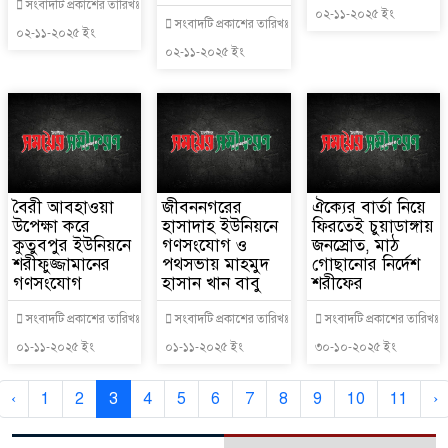
সংবাদটি প্রকাশের তারিখঃ
০২-১১-২০২৫ ইং
সংবাদটি প্রকাশের তারিখঃ
০২-১১-২০২৫ ইং
০২-১১-২০২৫ ইং
বৈরী আবহাওয়া
জীবননগরের
ঐক্যের বার্তা নিয়ে
উপেক্ষা করে
হাসাদাহ ইউনিয়নে
ফিরতেই চুয়াডাঙ্গায়
কুতুবপুর ইউনিয়নে
গণসংযোগ ও
জনস্রোত, মাঠ
শরীফুজ্জামানের
পথসভায় মাহমুদ
গোছানোর নির্দেশ
গণসংযোগ
হাসান খান বাবু
শরীফের
সংবাদটি প্রকাশের তারিখঃ
সংবাদটি প্রকাশের তারিখঃ
সংবাদটি প্রকাশের তারিখঃ
০১-১১-২০২৫ ইং
০১-১১-২০২৫ ইং
৩০-১০-২০২৫ ইং
‹
1
2
3
4
5
6
7
8
9
10
11
›