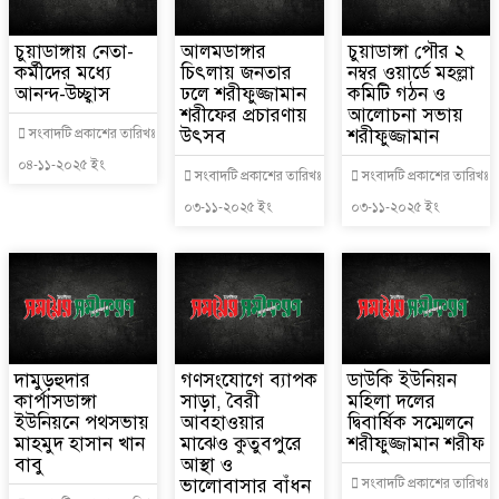
চুয়াডাঙ্গায় নেতা-
আলমডাঙ্গার
চুয়াডাঙ্গা পৌর ২
কর্মীদের মধ্যে
চিৎলায় জনতার
নম্বর ওয়ার্ডে মহল্লা
আনন্দ-উচ্ছ্বাস
ঢলে শরীফুজ্জামান
কমিটি গঠন ও
শরীফের প্রচারণায়
আলোচনা সভায়
উৎসব
শরীফুজ্জামান
সংবাদটি প্রকাশের তারিখঃ
০৪-১১-২০২৫ ইং
সংবাদটি প্রকাশের তারিখঃ
সংবাদটি প্রকাশের তারিখঃ
০৩-১১-২০২৫ ইং
০৩-১১-২০২৫ ইং
দামুড়হুদার
গণসংযোগে ব্যাপক
ডাউকি ইউনিয়ন
কার্পাসডাঙ্গা
সাড়া, বৈরী
মহিলা দলের
ইউনিয়নে পথসভায়
আবহাওয়ার
দ্বিবার্ষিক সম্মেলনে
মাহমুদ হাসান খান
মাঝেও কুতুবপুরে
শরীফুজ্জামান শরীফ
বাবু
আস্থা ও
ভালোবাসার বাঁধন
সংবাদটি প্রকাশের তারিখঃ