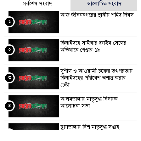
সর্বশেষ সংবাদ
আলোচিত সংবাদ
আজ জীবননগরের স্থানীয় শহিদ দিবস
১
ঝিনাইদহে সাইবার ক্রাইম সেলের
২
অভিযানে গ্রেপ্তার ১৯
সুশীল ও আওয়ামী চক্রের তৎপরতায়
৩
ঝিনাইদহের পরিবেশ অশান্ত করার
চেষ্টা
আলমডাঙ্গায় মাতৃদুগ্ধ বিষয়ক
৪
আলোচনা সভা
চুয়াডাঙ্গায় বিশ্ব মাতৃদুগ্ধ সপ্তাহ
৫
উপলক্ষে পুরস্কার বিতরণ অনুষ্ঠানে
ডিসি লুৎফুন নাহার