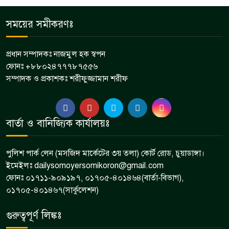
চুয়াডাঙ্গা জেলা সড়ক পরিবহন শ্রমিক
সময়ের সমীকরণঃ
৬
ইউনিয়নের মাসিক সভা অনুষ্ঠিত
প্রধান সম্পাদকঃ নাজমুল হক স্বপন
ফোনঃ +৮৮০২৪৭৭৭৮৭৫৫৬
মেমননগর বিডি হাইস্কুলের সভাপতি
সম্পাদক ও প্রকাশকঃ শরীফুজ্জামান শরীফ
৭
হলেন মশিউর রহমান
দামুড়হুদায় বিভিন্ন মামলার ৫ আসামি
বার্তা ও বানিজ্যিক কার্যালয়ঃ
৮
গ্রেপ্তার
পুলিশ পার্ক লেন (মসজিদ মার্কেটের ৩য় তলা) কোর্ট রোড, চুয়াডাঙ্গা।
ইমেইলঃ dailysomoyersomikoron@gmail.com
ফোনঃ ০১৭১১-৯০৯১৯৭, ০১৭০৫-৪০১৪৬৪(বার্তা-বিভাগ),
০১৭০৫-৪০১৪৬৭(সার্কুলেশন)
গুরুত্বপূর্ণ লিঙ্কঃ