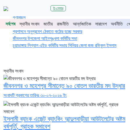
শিরোনাম
ই-পেপার
জুলাই গণঅভ্যুত্থানের দ্বিতীয় বর্ষপূর্তিতে চুয়াডাঙ্গা-মেহেরপুরে জামায়াতের
গণমিছিল
সর্বশেষ
স্থানীয় সংবাদ
জাতীয়
রাজনীতি
আর্ন্তজাতিক
সারাদেশ
অর্থনীতি
খ
চুয়াডাঙ্গায় সওজের বাসভবন ও সড়কের ২৬টি গাছ প্রায় ৫ লাখে নিলামে বিক্রি
প্রশাসনে অনুপ্রবেশ ঠেকাতে কঠোর হচ্ছে সরকার
জীবননগর উপজেলা আইনশৃঙ্খলা কমিটির সভা
চুয়াডাঙ্গায় লিগ্যাল এইড কমিটির সভায় সিনিয়র জেলা জজ রফিকুল ইসলাম
স্থানীয় সংবাদ
জীবননগর ও মহেশপুর সীমান্তে ৯০ বোতল ভারতীয় মদ উদ্ধার
সংবাদটি প্রকাশের তারিখঃ ৩০-০৭-২০২৬ ইং
ইসলামী ব্যাংক এজেন্ট ব্যাংকিং আন্দুলবাড়ীয়া আউটলেটের অষ্টম
বর্ষপূর্তি, গ্রাহক সমাবেশ