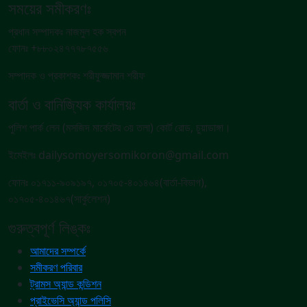
সময়ের সমীকরণঃ
প্রধান সম্পাদকঃ নাজমুল হক স্বপন
ফোনঃ +৮৮০২৪৭৭৭৮৭৫৫৬
সম্পাদক ও প্রকাশকঃ শরীফুজ্জামান শরীফ
বার্তা ও বানিজ্যিক কার্যালয়ঃ
পুলিশ পার্ক লেন (মসজিদ মার্কেটের ৩য় তলা) কোর্ট রোড, চুয়াডাঙ্গা।
ইমেইলঃ dailysomoyersomikoron@gmail.com
ফোনঃ ০১৭১১-৯০৯১৯৭, ০১৭০৫-৪০১৪৬৪(বার্তা-বিভাগ),
০১৭০৫-৪০১৪৬৭(সার্কুলেশন)
গুরুত্বপূর্ণ লিঙ্কঃ
আমাদের সম্পর্কে
সমীকরণ পরিবার
ট্রামস অ্যান্ড কন্ডিশন
প্রাইভেসি অ্যান্ড পলিসি