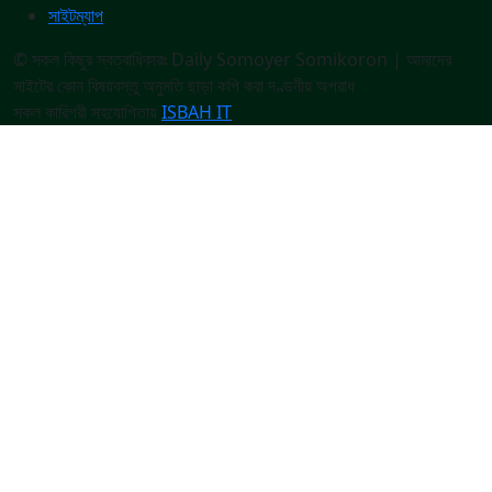
সাইটম্যাপ
© সকল কিছুর স্বত্বাধিকারঃ Daily Somoyer Somikoron | আমাদের
সাইটের কোন বিষয়বস্তু অনুমতি ছাড়া কপি করা দণ্ডনীয় অপরাধ
সকল কারিগরী সহযোগিতায়
ISBAH IT