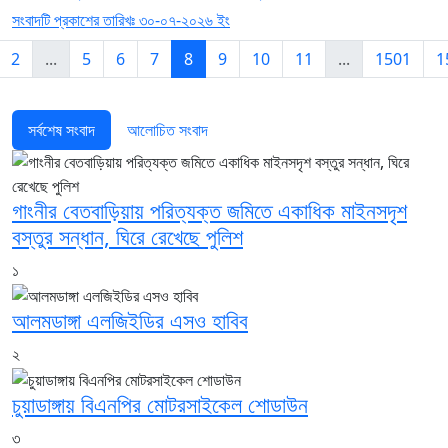
সংবাদটি প্রকাশের তারিখঃ ৩০-০৭-২০২৬ ইং
2
...
5
6
7
8
9
10
11
...
1501
1
সর্বশেষ সংবাদ
আলোচিত সংবাদ
গাংনীর বেতবাড়িয়ায় পরিত্যক্ত জমিতে একাধিক মাইনসদৃশ
বস্তুর সন্ধান, ঘিরে রেখেছে পুলিশ
১
আলমডাঙ্গা এলজিইডির এসও হাবিব
২
চুয়াডাঙ্গায় বিএনপির মোটরসাইকেল শোডাউন
৩