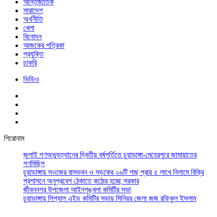
আর্ন্তজাতিক
সারাদেশ
অর্থনীতি
খেলা
বিনোদন
আজকের পত্রিকা
প্রযুক্তি
চাকরি
ভিডিও
শিরোনাম
জুলাই গণঅভ্যুত্থানের দ্বিতীয় বর্ষপূর্তিতে চুয়াডাঙ্গা-মেহেরপুরে জামায়াতের
গণমিছিল
চুয়াডাঙ্গায় সওজের বাসভবন ও সড়কের ২৬টি গাছ প্রায় ৫ লাখে নিলামে বিক্রি
প্রশাসনে অনুপ্রবেশ ঠেকাতে কঠোর হচ্ছে সরকার
জীবননগর উপজেলা আইনশৃঙ্খলা কমিটির সভা
চুয়াডাঙ্গায় লিগ্যাল এইড কমিটির সভায় সিনিয়র জেলা জজ রফিকুল ইসলাম