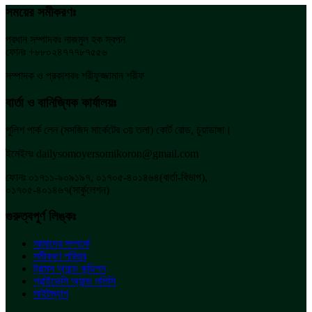
সময়ের সমীকরণঃ
প্রধান সম্পাদকঃ নাজমুল হক স্বপন
ফোনঃ +৮৮০২৪৭৭৭৮৭৫৫৬
সম্পাদক ও প্রকাশকঃ শরীফুজ্জামান শরীফ
বার্তা ও বানিজ্যিক কার্যালয়ঃ
পুলিশ পার্ক লেন (মসজিদ মার্কেটের ৩য় তলা) কোর্ট রোড, চুয়াডাঙ্গা।
ইমেইলঃ dailysomoyersomikoron@gmail.com
ফোনঃ ০১৭১১-৯০৯১৯৭, ০১৭০৫-৪০১৪৬৪(বার্তা-বিভাগ),
০১৭০৫-৪০১৪৬৭(সার্কুলেশন)
গুরুত্বপূর্ণ লিঙ্কঃ
আমাদের সম্পর্কে
সমীকরণ পরিবার
ট্রামস অ্যান্ড কন্ডিশন
প্রাইভেসি অ্যান্ড পলিসি
সাইটম্যাপ