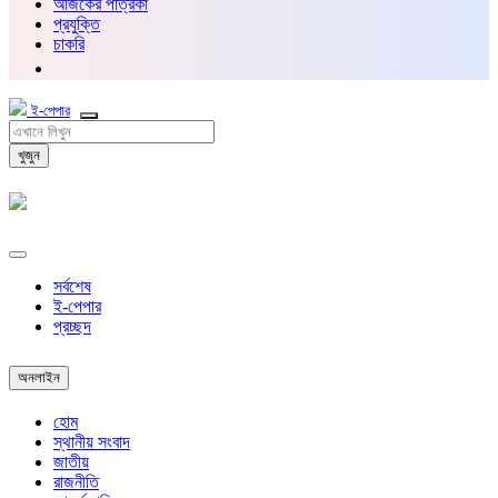
আজকের পত্রিকা
প্রযুক্তি
চাকরি
ই-পেপার
খুজুন
সর্বশেষ
ই-পেপার
প্রচ্ছদ
অনলাইন
হোম
স্থানীয় সংবাদ
জাতীয়
রাজনীতি