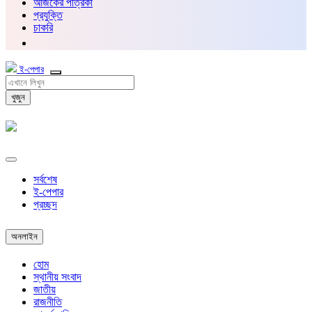
আজকের পত্রিকা
প্রযুক্তি
চাকরি
ই-পেপার
খুজুন
সর্বশেষ
ই-পেপার
প্রচ্ছদ
অনলাইন
হোম
স্থানীয় সংবাদ
জাতীয়
রাজনীতি