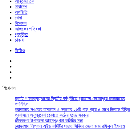
আর্ন্তজাতিক
সারাদেশ
অর্থনীতি
খেলা
বিনোদন
আজকের পত্রিকা
প্রযুক্তি
চাকরি
ভিডিও
শিরোনাম
জুলাই গণঅভ্যুত্থানের দ্বিতীয় বর্ষপূর্তিতে চুয়াডাঙ্গা-মেহেরপুরে জামায়াতের
গণমিছিল
চুয়াডাঙ্গায় সওজের বাসভবন ও সড়কের ২৬টি গাছ প্রায় ৫ লাখে নিলামে বিক্রি
প্রশাসনে অনুপ্রবেশ ঠেকাতে কঠোর হচ্ছে সরকার
জীবননগর উপজেলা আইনশৃঙ্খলা কমিটির সভা
চুয়াডাঙ্গায় লিগ্যাল এইড কমিটির সভায় সিনিয়র জেলা জজ রফিকুল ইসলাম