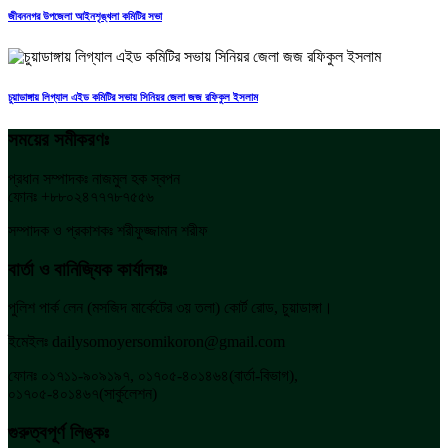
জীবননগর উপজেলা আইনশৃঙ্খলা কমিটির সভা
চুয়াডাঙ্গায় লিগ্যাল এইড কমিটির সভায় সিনিয়র জেলা জজ রফিকুল ইসলাম
সময়ের সমীকরণঃ
প্রধান সম্পাদকঃ নাজমুল হক স্বপন
ফোনঃ +৮৮০২৪৭৭৭৮৭৫৫৬
সম্পাদক ও প্রকাশকঃ শরীফুজ্জামান শরীফ
বার্তা ও বানিজ্যিক কার্যালয়ঃ
পুলিশ পার্ক লেন (মসজিদ মার্কেটের ৩য় তলা) কোর্ট রোড, চুয়াডাঙ্গা।
ইমেইলঃ dailysomoyersomikoron@gmail.com
ফোনঃ ০১৭১১-৯০৯১৯৭, ০১৭০৫-৪০১৪৬৪(বার্তা-বিভাগ),
০১৭০৫-৪০১৪৬৭(সার্কুলেশন)
গুরুত্বপূর্ণ লিঙ্কঃ