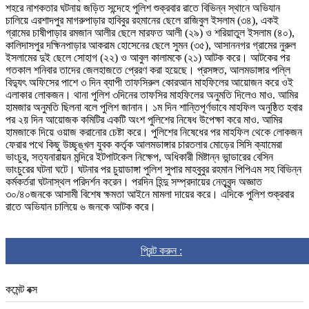
শহরে নাশকতার ঘটনায় জড়িত সন্দেহে পুলিশ শুক্রবার রাতে বিভিন্ন স্থানে অভিযান
চালিয়ে এরশাদপুর মাগরুপাড়ার হাবিবুর রহমানের ছেলে রাজিবুল ইসলাম (৩৪), একই
গ্রামের চাষীপাড়ার রমজান আলীর ছেলে মারফত আলী (২৯) ও শরিয়াতুল ইসলাম (৪০),
কালিদাসপুর দক্ষিনপাড়ার আকরাম হোসেনের ছেলে সুমন (৩৫), আসাননগর গ্রামের নুরুল
ইসলামের দুই ছেলে সোহাগ (২২) ও আবুল কালামকে (২১) আটক করে। আটকের পর
গতকাল শনিবার তাদের জেলহাজতে প্রেরণ করা হয়েছে। প্রসঙ্গত, আলমডাঙ্গার পল্লি
বিদ্যুৎ অফিসের পাশে ৩ দিন ব্যাপী তাফসিরুল কোরআন মাহফিলের আয়োজন করে ওই
এলাকার লোকজন। থানা পুলিশ ৩দিনের তাফসির মাহফিলের অনুমতি দিলেও মাও. আমির
হামজার অনুমতি ছিলনা বলে পুলিশ জানান। ১ম দিন শান্তিপূর্ণভাবে মাহফিল অনুষ্ঠিত হবার
পর ২য় দিন আয়োজক কমিটির একটি অংশ পুলিশের নিষেধ উপেক্ষা করে মাও. আমির
হামজাকে দিয়ে ওয়াজ করানোর চেষ্টা করে। পুলিশের নিষেধের পর মাহফিল থেকে লোকজন
ফেরার পথে কিছু উচ্ছৃঙ্খল যুবক কর্তৃক আলমডাঙ্গার চারতলার মোড়ের সিসি ক্যামেরা
ভাংচুর, সত্যনারায়ন মন্দিরে ইটপাটকেল নিক্ষেপ, অধিকারী মিষ্টান্ন ভান্ডারের বেসিন
ভাংচুরের ঘটনা ঘটে। ঘটনার পর চুয়াডাঙ্গা পুলিশ সুপার মাহবুবুর রহমান পিপিএম সহ বিভিন্ন
কর্মকর্তরা ঘটনাস্থল পরিদর্শন করেন। পরদিন হিন্দু সম্প্রদায়ের নেতৃবৃন্দ অজ্ঞাত
৩০/৪০জনকে আসামী বিশেষ ক্ষমতা আইনে মামলা দায়ের করে। এদিকে পুলিশ শুক্রবার
রাতে অভিযান চালিয়ে ৬ জনকে আটক করে।
প্রিন্ট করুন :
কমেন্ট বক্স