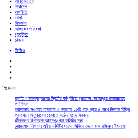
আর্ন্তজাতিক
সারাদেশ
অর্থনীতি
খেলা
বিনোদন
আজকের পত্রিকা
প্রযুক্তি
চাকরি
ভিডিও
শিরোনাম
জুলাই গণঅভ্যুত্থানের দ্বিতীয় বর্ষপূর্তিতে চুয়াডাঙ্গা-মেহেরপুরে জামায়াতের
গণমিছিল
চুয়াডাঙ্গায় সওজের বাসভবন ও সড়কের ২৬টি গাছ প্রায় ৫ লাখে নিলামে বিক্রি
প্রশাসনে অনুপ্রবেশ ঠেকাতে কঠোর হচ্ছে সরকার
জীবননগর উপজেলা আইনশৃঙ্খলা কমিটির সভা
চুয়াডাঙ্গায় লিগ্যাল এইড কমিটির সভায় সিনিয়র জেলা জজ রফিকুল ইসলাম