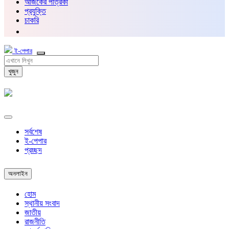
আজকের পত্রিকা
প্রযুক্তি
চাকরি
ই-পেপার
খুজুন
সর্বশেষ
ই-পেপার
প্রচ্ছদ
অনলাইন
হোম
স্থানীয় সংবাদ
জাতীয়
রাজনীতি