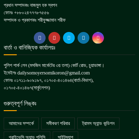
প্রধান সম্পাদকঃ নাজমুল হক স্বপন
ফোনঃ +৮৮০২৪৭৭৭৮৭৫৫৬
সম্পাদক ও প্রকাশকঃ শরীফুজ্জামান শরীফ
বার্তা ও বানিজ্যিক কার্যালয়ঃ
পুলিশ পার্ক লেন (মসজিদ মার্কেটের ৩য় তলা) কোর্ট রোড, চুয়াডাঙ্গা।
ইমেইলঃ dailysomoyersomikoron@gmail.com
ফোনঃ ০১৭১১-৯০৯১৯৭, ০১৭০৫-৪০১৪৬৪(বার্তা-বিভাগ),
০১৭০৫-৪০১৪৬৭(সার্কুলেশন)
গুরুত্বপূর্ণ লিঙ্কঃ
আমাদের সম্পর্কে
সমীকরণ পরিবার
ট্রামস অ্যান্ড কন্ডিশন
প্রাইভেসি অ্যান্ড পলিসি
সাইটম্যাপ