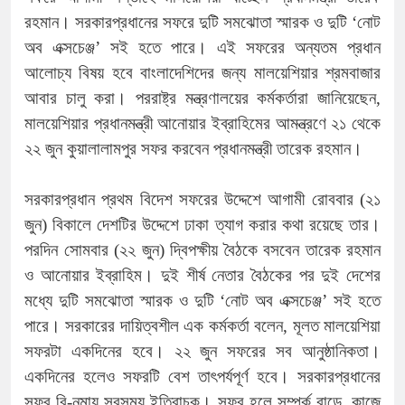
রহমান। সরকারপ্রধানের সফরে দুটি সমঝোতা স্মারক ও দুটি ‘নোট
অব এক্সচেঞ্জ’ সই হতে পারে। এই সফরের অন্যতম প্রধান
আলোচ্য বিষয় হবে বাংলাদেশিদের জন্য মালয়েশিয়ার শ্রমবাজার
আবার চালু করা। পররাষ্ট্র মন্ত্রণালয়ের কর্মকর্তারা জানিয়েছেন,
মালয়েশিয়ার প্রধানমন্ত্রী আনোয়ার ইব্রাহিমের আমন্ত্রণে ২১ থেকে
২২ জুন কুয়ালালামপুর সফর করবেন প্রধানমন্ত্রী তারেক রহমান।
সরকারপ্রধান প্রথম বিদেশ সফরের উদ্দেশে আগামী রোববার (২১
জুন) বিকালে দেশটির উদ্দেশে ঢাকা ত্যাগ করার কথা রয়েছে তার।
পরদিন সোমবার (২২ জুন) দ্বিপক্ষীয় বৈঠকে বসবেন তারেক রহমান
ও আনোয়ার ইব্রাহিম। দুই শীর্ষ নেতার বৈঠকের পর দুই দেশের
মধ্যে দুটি সমঝোতা স্মারক ও দুটি ‘নোট অব এক্সচেঞ্জ’ সই হতে
পারে। সরকারের দায়িত্বশীল এক কর্মকর্তা বলেন, মূলত মালয়েশিয়া
সফরটা একদিনের হবে। ২২ জুন সফরের সব আনুষ্ঠানিকতা।
একদিনের হলেও সফরটি বেশ তাৎপর্যপূর্ণ হবে। সরকারপ্রধানের
সফর বি-নমায় সবসময় ইতিবাচক। সফর হলে সম্পর্ক বাড়ে, কাজে