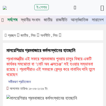
শিরোনাম
ই-পেপার
য়াডাঙ্গা-মেহেরপুরে জামায়াতের গণমিছিল
চুয়াডাঙ্গায় সওজের বাসভবন ও সড়
সর্বশেষ
স্থানীয় সংবাদ
জাতীয়
রাজনীতি
আর্ন্তজাতিক
সারাদেশ
প্রচ্ছদ
জাতীয় , লিড
অর্থনীতি , লিড
মালয়েশিয়ার শ্রমবাজারে কর্মসংস্থানের হাতছানি
প্রধানমন্ত্রীর এই সফরে শ্রমবাজার পুনরায় চালুর বিষয়ে একটি
কার্যকর সমঝোতা বা ‘নোট অব এক্সচেঞ্জ’ সই হওয়ার সম্ভাবনা
রয়েছে। প্রবাসীরাও এই সফরকে কেন্দ্র করে নানাবিধ দাবি তুলে
ধরেছেন
সমীকরণ প্রতিবেদন
আপলোড তারিখঃ ১৮-০৬-২০২৬ ইং