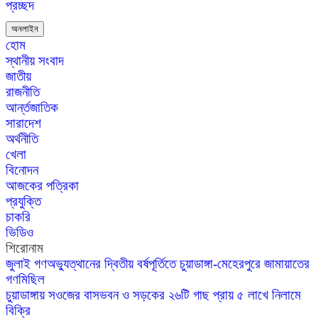
প্রচ্ছদ
অনলাইন
হোম
স্থানীয় সংবাদ
জাতীয়
রাজনীতি
আর্ন্তজাতিক
সারাদেশ
অর্থনীতি
খেলা
বিনোদন
আজকের পত্রিকা
প্রযুক্তি
চাকরি
ভিডিও
শিরোনাম
জুলাই গণঅভ্যুত্থানের দ্বিতীয় বর্ষপূর্তিতে চুয়াডাঙ্গা-মেহেরপুরে জামায়াতের
গণমিছিল
চুয়াডাঙ্গায় সওজের বাসভবন ও সড়কের ২৬টি গাছ প্রায় ৫ লাখে নিলামে
বিক্রি