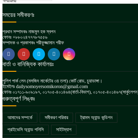
সময়ের সমীকরণঃ
প্রধান সম্পাদকঃ নাজমুল হক স্বপন
ফোনঃ +৮৮০২৪৭৭৭৮৭৫৫৬
সম্পাদক ও প্রকাশকঃ শরীফুজ্জামান শরীফ
বার্তা ও বানিজ্যিক কার্যালয়ঃ
পুলিশ পার্ক লেন (মসজিদ মার্কেটের ৩য় তলা) কোর্ট রোড, চুয়াডাঙ্গা।
ইমেইলঃ dailysomoyersomikoron@gmail.com
ফোনঃ ০১৭১১-৯০৯১৯৭, ০১৭০৫-৪০১৪৬৪(বার্তা-বিভাগ), ০১৭০৫-৪০১৪৬৭(সার্কুলেশন
গুরুত্বপূর্ণ লিঙ্কঃ
আমাদের সম্পর্কে
সমীকরণ পরিবার
ট্রামস অ্যান্ড কন্ডিশন
প্রাইভেসি অ্যান্ড পলিসি
সাইটম্যাপ