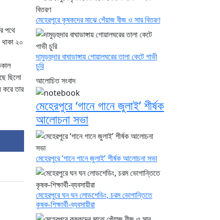
মেহেরপুরে কৃষকদের মাঝে পেঁয়াজ বীজ ও সার বিতরণ
ার পথে
ে থাকা ২০
দামুড়হুদার বাঘাডাঙ্গায় গোয়ালঘরের তালা কেটে গাভী
তকাল
চুরি
াছে ছিলো
আলোচিত সংবাদ
ধ করে তার
মেহেরপুরে ‘গানে গানে জুলাই’ শীর্ষক
আলোচনা সভা
মেহেরপুরে ‘গানে গানে জুলাই’ শীর্ষক আলোচনা সভা
মেহেরপুরে ঘন ঘন লোডশেডিং, চরম ভোগান্তিতে
কৃষক-শিক্ষার্থী-ব্যবসায়ীরা