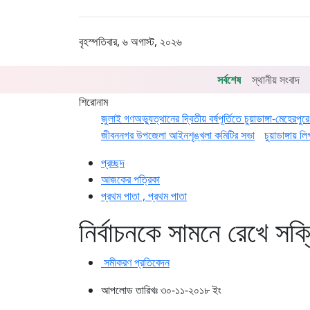
বৃহস্পতিবার, ৬ অগাস্ট, ২০২৬
সর্বশেষ
স্থানীয় সংবাদ
শিরোনাম
জুলাই গণঅভ্যুত্থানের দ্বিতীয় বর্ষপূর্তিতে চুয়াডাঙ্গা-মেহেরপ
জীবননগর উপজেলা আইনশৃঙ্খলা কমিটির সভা
চুয়াডাঙ্গায়
প্রচ্ছদ
আজকের পত্রিকা
প্রথম পাতা , প্রথম পাতা
নির্বাচনকে সামনে রেখে সক
সমীকরণ প্রতিবেদন
আপলোড তারিখঃ ৩০-১১-২০১৮ ইং