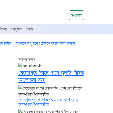
ই-পেপার
্রিকা
প্রযুক্তি
চাকরি
ে বিক্রি
প্রশাসনে অনুপ্রবেশ ঠেকাতে কঠোর হচ্ছে সরকার
সর্বশেষ সংবাদ
মেহেরপুরে ‘গানে গানে জুলাই’ শীর্ষক
আলোচনা সভা
মেহেরপুরে ঘন ঘন লোডশেডিং, চরম ভোগান্তিতে
কৃষক-শিক্ষার্থী-ব্যবসায়ীরা