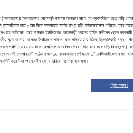
ধি (আলমডাঙ্গা): আলমডাঙ্গার ঘোলদাড়ী বাজারে আনারুল নামে এক ব্যবসায়ীকে রাতে বাড়ি ফের
ৃহস্পতিবার রাত ৮ টার দিকে মালসাদুহা মাঠের মধ্যে দুটি মোটরসাইকেল গতিরোধ করে কাছ
ে নেওয়ার অভিযোগ করে নাগদাহ ইউনিয়নের ভোলাদাড়ী গ্রামের হাবিল উদ্দীনের ছেলে ব্যবসায়ী
ানীয় সূত্র জানায়, আসন্ন নির্বাচনকে সামনে রেখে সক্রিয় হয়ে উঠছে ছিনতাইকারী চক্র। গ
আনারুল প্রতিদিনের ন্যায় রাতে ফ্লেক্সিলোড ও বিকাশের দোকান বন্ধ করে বাড়ি ফিরছিলো। ক
ঘোলদাড়ী-ভোলারদাড়ী মাঠের মালসাদুহা নামকস্থানে পৌছালে দুটি মোটরসাইকেল রাস্তা বন্
ারপিট করে টাকা ও মোবাইল ফোন ছিনিয়ে নিয়ে পালিয়ে যায়।
প্রিন্ট করুন :