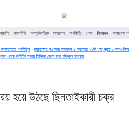
জাতীয়
রাজনীতি
আর্ন্তজাতিক
সারাদেশ
অর্থনীতি
খেলা
বিনোদন
আজকের পত
ুরে জামায়াতের গণমিছিল
চুয়াডাঙ্গায় সওজের বাসভবন ও সড়কের ২৬টি গাছ প্রায় ৫ লাখে নিলাম
 লিগ্যাল এইড কমিটির সভায় সিনিয়র জেলা জজ রফিকুল ইসলাম
্রিয় হয়ে উঠছে ছিনতাইকারী চক্র