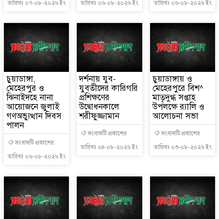
তারিখঃ ০৭-০৮-২০২৬ ইং
তারিখঃ ০৬-০৮-২০২৬ ইং
তারিখঃ ০৬-০৮-২০২৬ ইং
চুয়াডাঙ্গা,
দর্শনায় যুব-
চুয়াডাঙ্গায় ও
মেহেরপুর ও
যুবতীদের কারিগরি
মেহেরপুরে বিশ^
ঝিনাইদহে নানা
প্রশিক্ষণের
মাতৃদুগ্ধ সপ্তাহ
আয়োজনে জুলাই
উদ্বোধনকালে
উপলক্ষে র‌্যালি ও
গণঅভ্যুত্থান দিবস
শরীফুজ্জামান
আলোচনা সভা
পালন
সংবাদটি প্রকাশের
সংবাদটি প্রকাশের
সংবাদটি প্রকাশের
তারিখঃ ০৪-০৮-২০২৬ ইং
তারিখঃ ০৩-০৮-২০২৬ ইং
তারিখঃ ০৬-০৮-২০২৬ ইং