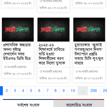
সংবাদটি প্রকাশের
তারিখঃ ২৯-০৭-২০২৬ ইং
তারিখঃ ২৮-০৭-২০২৬ ইং
তারিখঃ ২৮-০৭-২০২৬ ইং
প্রশাসনিক স্বচ্ছতার
২০২৫-২৬
চুয়াডাঙ্গায় ‘জুলাই
অনন্য দৃষ্টান্ত
শিক্ষাবর্ষে ঢাবিতে
গণঅভ্যুত্থান দিবস’
দেখালেন সদর
ভর্তি হওয়া
উদ্যাপনে প্রস্তুতি
ইউএনও তিথি মিত্র
শিক্ষার্থীদের বরণ
সভায় ডিসি লুৎফুন
করে নিলো ডুসাক
নাহার
সংবাদটি প্রকাশের
সংবাদটি প্রকাশের
সংবাদটি প্রকাশের
তারিখঃ ২৮-০৭-২০২৬ ইং
তারিখঃ ২৬-০৭-২০২৬ ইং
তারিখঃ ২৪-০৭-২০২৬ ইং
2
3
4
5
6
7
8
9
10
...
206
2
সর্বশেষ সংবাদ
আলোচিত সংবাদ