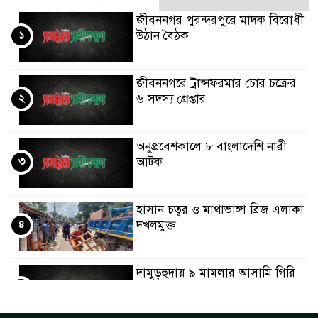
জীবননগর পুরন্দরপুরে মাদক বিরোধী
১
উঠান বৈঠক
জীবননগরে ট্রান্সফরমার চোর চক্রের
২
৬ সদস্য গ্রেপ্তার
অনুপ্রবেশকালে ৮ বাংলাদেশি নারী
৩
আটক
হাসান চত্বর ও মাথাভাঙ্গা ব্রিজ এলাকা
৪
দখলমুক্ত
দামুড়হুদায় ৯ মামলার আসামি গিরি
৫
মণ্ডল আটক