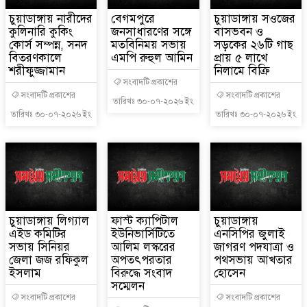
চুয়াডাঙ্গায় নারীদের
বেগমপুরে
চুয়াডাঙ্গায় সওজের
কুলিনারি কুকিং
জনসাধারণের সঙ্গে
বাসভবন ও
কোর্স সম্পন্ন, সনদ
মতবিনিময় সভায়
সড়কের ২৬টি গাছ
বিতরণকালে
এমপি রুহুল আমিন
প্রায় ৫ লাখে
শরীফুজ্জামান
নিলামে বিক্রি
সংবাদটি প্রকাশের
সংবাদটি প্রকাশের
সংবাদটি প্রকাশের
তারিখঃ ৩০-০৭-২০২৬ ইং
তারিখঃ ৩০-০৭-২০২৬ ইং
তারিখঃ ৩০-০৭-২০২৬ ইং
চুয়াডাঙ্গায় লিগ্যাল
ফাস্ট ক্যাপিটাল
চুয়াডাঙ্গায়
এইড কমিটির
ইউনিভার্সিটিতে
এনসিপির জুলাই
সভায় সিনিয়র
আলিম লস্করের
জাগরণ পদযাত্রা ও
জেলা জজ রফিকুল
অপতৎপরতার
পথসভায় আখতার
ইসলাম
বিরুদ্ধে সংবাদ
হোসেন
সম্মেলন
সংবাদটি প্রকাশের
সংবাদটি প্রকাশের