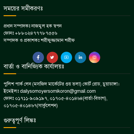
আন্দুলবাড়ীয়া অগ্রণী ব্যাংকে বিদায় ও
সময়ের সমীকরণঃ
৬
বরণ অনুষ্ঠান
প্রধান সম্পাদকঃ নাজমুল হক স্বপন
ফোনঃ +৮৮০২৪৭৭৭৮৭৫৫৬
জীবননগর নিশ্চিন্তপুর মসজিদে জুমার
সম্পাদক ও প্রকাশকঃ শরীফুজ্জামান শরীফ
৭
নামাজ পড়ালেন আমির হামজা
খাসকররা ফুটবল লিগের ফাইনাল ও
বার্তা ও বানিজ্যিক কার্যালয়ঃ
৮
পুরস্কার বিতরণ
পুলিশ পার্ক লেন (মসজিদ মার্কেটের ৩য় তলা) কোর্ট রোড, চুয়াডাঙ্গা।
ইমেইলঃ dailysomoyersomikoron@gmail.com
ফোনঃ ০১৭১১-৯০৯১৯৭, ০১৭০৫-৪০১৪৬৪(বার্তা-বিভাগ),
০১৭০৫-৪০১৪৬৭(সার্কুলেশন)
গুরুত্বপূর্ণ লিঙ্কঃ