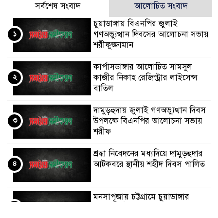
সর্বশেষ সংবাদ
আলোচিত সংবাদ
চুয়াডাঙ্গায় বিএনপির জুলাই
১
গণঅভ্যুত্থান দিবসের আলোচনা সভায়
শরীফুজ্জামান
কার্পাসডাঙ্গার আলোচিত সামসুল
২
কাজীর নিকাহ রেজিস্ট্রার লাইসেন্স
বাতিল
দামুড়হুদায় জুলাই গণঅভ্যুত্থান দিবস
৩
উপলক্ষে বিএনপির আলোচনা সভায়
শরীফ
শ্রদ্ধা নিবেদনের মধ্যদিয়ে দামুড়হুদার
৪
আটকবরে স্থানীয় শহীদ দিবস পালিত
মনসাপূজায় চট্টগ্রামে চুয়াডাঙ্গার
৫
কালো পাঁঠার ব্যাপক চাহিদা