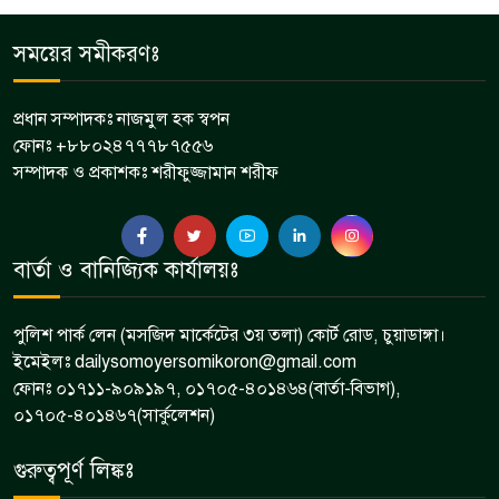
আলমডাঙ্গার গৌরিহ্রদে আল রাইয়ান
সময়ের সমীকরণঃ
৬
জামে মসজিদের উদ্বোধন
প্রধান সম্পাদকঃ নাজমুল হক স্বপন
ফোনঃ +৮৮০২৪৭৭৭৮৭৫৫৬
আলমডাঙ্গায় মাদক বিরোধী পৃথক
সম্পাদক ও প্রকাশকঃ শরীফুজ্জামান শরীফ
৭
অভিযানে আটক ৩
আলমডাঙ্গায় লাটাহাম্বা-মোটরসাইকেল
বার্তা ও বানিজ্যিক কার্যালয়ঃ
৮
সংঘর্ষে একজন নিহত
পুলিশ পার্ক লেন (মসজিদ মার্কেটের ৩য় তলা) কোর্ট রোড, চুয়াডাঙ্গা।
ইমেইলঃ dailysomoyersomikoron@gmail.com
ফোনঃ ০১৭১১-৯০৯১৯৭, ০১৭০৫-৪০১৪৬৪(বার্তা-বিভাগ),
০১৭০৫-৪০১৪৬৭(সার্কুলেশন)
গুরুত্বপূর্ণ লিঙ্কঃ