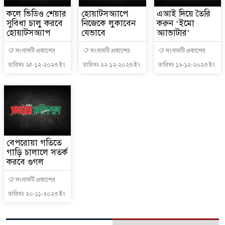
কলে ভিডিও শেয়ার
হোয়াটসঅ্যাপে
এআই দিয়ে তৈরি
সুবিধা চালু করবে
নিজেকে লুকাবেন
করুন ‘ইমো
হোয়াটসঅ্যাপ
যেভাবে
অ্যাভাটার’
সংবাদটি প্রকাশের
সংবাদটি প্রকাশের
সংবাদটি প্রকাশের
তারিখঃ ২৫-১২-২০২৩ ইং
তারিখঃ ২২-১২-২০২৩ ইং
তারিখঃ ১৯-১২-২০২৩ ইং
বেপরোয়া গতিতে
গাড়ি চালালে সতর্ক
করবে গুগল
সংবাদটি প্রকাশের
তারিখঃ ২০-১১-২০২৩ ইং