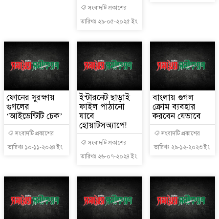
সংবাদটি প্রকাশের
তারিখঃ ২৯-০৫-২০২৫ ইং
ফোনের সুরক্ষায়
ইন্টারনেট ছাড়াই
বাংলায় গুগল
গুগলের
ফাইল পাঠানো
ক্রোম ব্যবহার
‘আইডেন্টিটি চেক’
যাবে
করবেন যেভাবে
হোয়াটসঅ্যাপে!
সংবাদটি প্রকাশের
সংবাদটি প্রকাশের
সংবাদটি প্রকাশের
তারিখঃ ১০-১১-২০২৪ ইং
তারিখঃ ২৯-১২-২০২৩ ইং
তারিখঃ ২৬-০৭-২০২৪ ইং