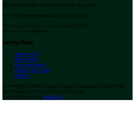
পুলিশ পার্ক লেন (মসজিদ মার্কেটের ৩য় তলা) কোর্ট রোড, চুয়াডাঙ্গা।
ইমেইলঃ dailysomoyersomikoron@gmail.com
ফোনঃ ০১৭১১-৯০৯১৯৭, ০১৭০৫-৪০১৪৬৪(বার্তা-বিভাগ),
০১৭০৫-৪০১৪৬৭(সার্কুলেশন)
গুরুত্বপূর্ণ লিঙ্কঃ
আমাদের সম্পর্কে
সমীকরণ পরিবার
ট্রামস অ্যান্ড কন্ডিশন
প্রাইভেসি অ্যান্ড পলিসি
সাইটম্যাপ
© সকল কিছুর স্বত্বাধিকারঃ Daily Somoyer Somikoron | আমাদের সাইটের
কোন বিষয়বস্তু অনুমতি ছাড়া কপি করা দণ্ডনীয় অপরাধ
সকল কারিগরী সহযোগিতায়
ISBAH IT