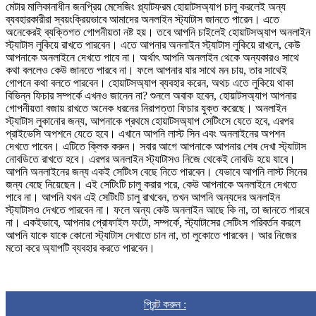
মেটার মালিকানাধীন জনপ্রিয় মেসেজিং প্ল্যাটফরম হোয়াটসঅ্যাপ চালু করলেই অন্য
ব্যবহারকারীরা স্বয়ংক্রিয়ভাবে আমাদের অনলাইন স্ট্যাটাস জানতে পারেন। এতে
অনেকেরই ব্যক্তিগত গোপনীয়তা নষ্ট হয়। তবে আপনি চাইলেই হোয়াটসঅ্যাপ অনলাইন
স্ট্যাটাস লুকিয়ে রাখতে পারবেন। এতে আপনার অনলাইন স্ট্যাটাস লুকিয়ে রাখলে, কেউ
আপনাকে অনলাইনে দেখতে পাবে না। অর্থাৎ আপনি অনলাইন থেকে অন্যকারও সাথে
কথা বললেও কেউ জানতে পারবে না। ফলে আপনার যার সাথে মন চায়, তার সাথেই
গোপনে কথা বলতে পারবেন। হোয়াটসঅ্যাপ ব্যবহার করেন, অথচ এতে লুকিয়ে থাকা
বিভিন্ন ফিচার সম্পর্কে এখনও জানেন না? শুনলে অবাক হবেন, হোয়াটসঅ্যাপ আপনার
গোপনীয়তা বজায় রাখতে অনেক ধরনের নিরাপত্তা ফিচার যুক্ত করেছে। অনলাইন
স্ট্যাটাস লুকানোর জন্য, আপনাকে প্রথমে হোয়াটসঅ্যাপ সেটিংসে যেতে হবে, এরপর
প্রাইভেসি অপশনে যেতে হবে। এখানে আপনি লাস্ট সিন এবং অনলাইনের অপশন
দেখতে পাবেন। এটিতে ক্লিক করুন। সবার আগে আপনাকে আপনার শেষ দেখা স্ট্যাটাস
নোবডিতে রাখতে হবে। এরপর অনলাইন স্ট্যাটাসও নিজে থেকেই নোবডি হয়ে যাবে।
আপনি অনলাইনের জন্য একই সেটিংস বেছে নিতে পারবেন। যেভাবে আপনি লাস্ট সিনের
জন্য বেছে নিয়েছেন। এই সেটিংটি চালু করার পরে, কেউ আপনাকে অনলাইনে দেখতে
পাবে না। আপনি যখন এই সেটিংটি চালু রাখবেন, তখন আপনি অন্যদের অনলাইন
স্ট্যাটাসও দেখতে পারবেন না। ফলে অন্য কেউ অনলাইন আছে কি না, তা জানতে পারবে
না। একইভাবে, আপনার প্রোফাইল ফটো, সম্পর্কে, স্ট্যাটাসের সেটিংস পরিবর্তন করলে
আপনি যাকে যাকে কোনো স্ট্যাটাস দেখাতে চান না, তা লুকোতে পারবেন। আর নিজের
মতো করে অ্যাপটি ব্যবহার করতে পারবেন।
প্রিন্ট করুন :