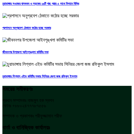
চুয়াডাঙ্গায় সওজের বাসভবন ও সড়কের ২৬টি গাছ প্রায় ৫ লাখে নিলামে বিক্রি
প্রশাসনে অনুপ্রবেশ ঠেকাতে কঠোর হচ্ছে সরকার
জীবননগর উপজেলা আইনশৃঙ্খলা কমিটির সভা
চুয়াডাঙ্গায় লিগ্যাল এইড কমিটির সভায় সিনিয়র জেলা জজ রফিকুল ইসলাম
সময়ের সমীকরণঃ
প্রধান সম্পাদকঃ নাজমুল হক স্বপন
ফোনঃ +৮৮০২৪৭৭৭৮৭৫৫৬
সম্পাদক ও প্রকাশকঃ শরীফুজ্জামান শরীফ
বার্তা ও বানিজ্যিক কার্যালয়ঃ