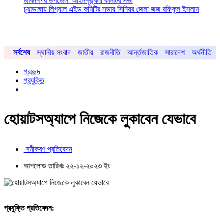
জীবননগর উপজেলা আইনশৃঙ্খলা কমিটির সভা
চুয়াডাঙ্গায় লিগ্যাল এইড কমিটির সভায় সিনিয়র জেলা জজ রফিকুল ইসলাম
সর্বশেষ
স্থানীয় সংবাদ
জাতীয়
রাজনীতি
আর্ন্তজাতিক
সারাদেশ
অর্থনীতি
প্রচ্ছদ
প্রযুক্তি
হোয়াটসঅ্যাপে নিজেকে লুকাবেন যেভাবে
সমীকরণ প্রতিবেদন
আপলোড তারিখঃ ২২-১২-২০২৩ ইং
প্রযুক্তি প্রতিবেদন: