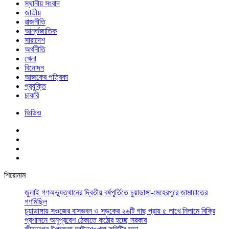
স্থানীয় সংবাদ
জাতীয়
রাজনীতি
আর্ন্তজাতিক
সারাদেশ
অর্থনীতি
খেলা
বিনোদন
আজকের পত্রিকা
প্রযুক্তি
চাকরি
ভিডিও
শিরোনাম
জুলাই গণঅভ্যুত্থানের দ্বিতীয় বর্ষপূর্তিতে চুয়াডাঙ্গা-মেহেরপুরে জামায়াতের
গণমিছিল
চুয়াডাঙ্গায় সওজের বাসভবন ও সড়কের ২৬টি গাছ প্রায় ৫ লাখে নিলামে বিক্রি
প্রশাসনে অনুপ্রবেশ ঠেকাতে কঠোর হচ্ছে সরকার