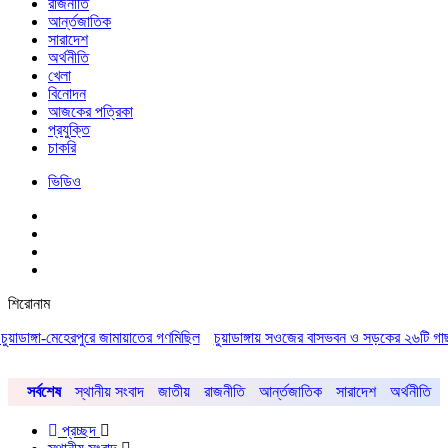
রাজনীতি
আর্ন্তজাতিক
সারাদেশ
অর্থনীতি
খেলা
বিনোদন
আজকের পত্রিকা
প্রযুক্তি
চাকরি
ভিডিও
শিরোনাম
্গা-মেহেরপুরে জামায়াতের গণমিছিল
চুয়াডাঙ্গায় সওজের বাসভবন ও সড়কের ২৬টি গাছ প্রায় ৫ ল
সর্বশেষ
স্থানীয় সংবাদ
জাতীয়
রাজনীতি
আর্ন্তজাতিক
সারাদেশ
অর্থনীতি
প্রচ্ছদ