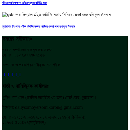
জীবননগর উপজেলা আইনশৃঙ্খলা কমিটির সভা
চুয়াডাঙ্গায় লিগ্যাল এইড কমিটির সভায় সিনিয়র জেলা জজ রফিকুল ইসলাম
সময়ের সমীকরণঃ
প্রধান সম্পাদকঃ নাজমুল হক স্বপন
ফোনঃ +৮৮০২৪৭৭৭৮৭৫৫৬
সম্পাদক ও প্রকাশকঃ শরীফুজ্জামান শরীফ
বার্তা ও বানিজ্যিক কার্যালয়ঃ
পুলিশ পার্ক লেন (মসজিদ মার্কেটের ৩য় তলা) কোর্ট রোড, চুয়াডাঙ্গা।
ইমেইলঃ dailysomoyersomikoron@gmail.com
ফোনঃ ০১৭১১-৯০৯১৯৭, ০১৭০৫-৪০১৪৬৪(বার্তা-বিভাগ),
০১৭০৫-৪০১৪৬৭(সার্কুলেশন)