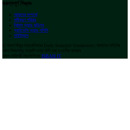
গুরুত্বপূর্ণ লিঙ্কঃ
আমাদের সম্পর্কে
সমীকরণ পরিবার
ট্রামস অ্যান্ড কন্ডিশন
প্রাইভেসি অ্যান্ড পলিসি
সাইটম্যাপ
© সকল কিছুর স্বত্বাধিকারঃ Daily Somoyer Somikoron | আমাদের সাইটের
কোন বিষয়বস্তু অনুমতি ছাড়া কপি করা দণ্ডনীয় অপরাধ
সকল কারিগরী সহযোগিতায়
ISBAH IT