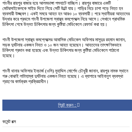
গাংনীর রায়পুর বাজার হয়ে আলমডাঙ্গা পশুহাটে যাচ্ছিল। রায়পুর বাজারে একটি
মোটরসাইকেলকে সাইড দিতে গিয়ে সেটি উল্টে যায়। গাড়ির নিচে চাপা পড়ে নিহত হন
ব্যবসায়ী উজ্জ্বল। একই সময়ে আহত হন আরও ১০ ব্যবসায়ী। পরে স্থানীয়রা আহতদের
উদ্ধার করে প্রথমে গাংনী উপজেলা স্বাস্থ্য কমপ্লেক্সে নিয়ে আসে। সেখানে প্রাথমিক
চিকিৎসা শেষে উন্নত চিকিৎসার জন্য কুষ্টিয়া মেডিকেলে রেফার্ড করা হয়।
গাংনী উপজেলা স্বাস্থ্য কমপ্লেক্সের আবাসিক মেডিকেল অফিসার মাসুদুর রহমান জানান,
সড়ক দুর্ঘটনায় একজন নিহত ও ১০ জন আহত হয়েছেন। আহতদের তাৎক্ষণিকভাবে
চিকিৎসা প্রদান করা হয়েছে এবং উন্নত চিকিৎসার জন্য কুষ্টিয়া মেডিকেলে পাঠানো
হয়েছে।
গাংনী থানার অফিসার ইনচার্জ (ওসি) মুহাদ্দিস মোর্শেদ চৌধুরী জানান, রায়পুর নামক স্থানে
গরু বোঝাই লাটাহাম্বা দুর্ঘটনায় একজন নিহত হয়েছে। এ ব্যাপারে আইনানুগ ব্যবস্থা
গ্রহণের কার্যক্রম প্রক্রিয়াধীন।
প্রিন্ট করুন :
কমেন্ট বক্স