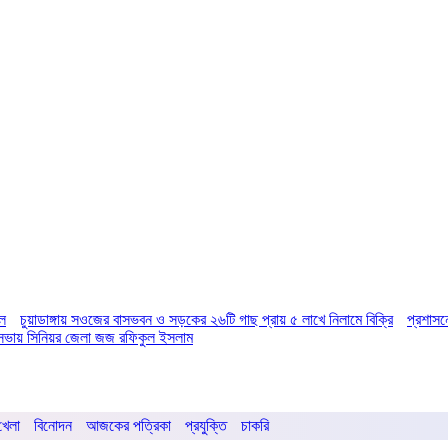
িল
চুয়াডাঙ্গায় সওজের বাসভবন ও সড়কের ২৬টি গাছ প্রায় ৫ লাখে নিলামে বিক্রি
প্রশাসন
ির সভায় সিনিয়র জেলা জজ রফিকুল ইসলাম
খেলা
বিনোদন
আজকের পত্রিকা
প্রযুক্তি
চাকরি