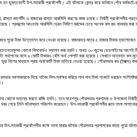
 বাধ্য হন ভুক্তভোগী উপ-সহকারী প্রকৌশলী। এই ঘটনাকে কেন্দ্র করে বর্তমানে পৌর কর্মকর্
রাস্তা কার্পেটিং ও বাজারের রাস্তা আরসিসি করণের কাজ চলছে। নির্বাহী প্রকৌশলীর প্রত্যক
ন রয়েছে। প্রকল্পের আওতায় আরসিসি ড্রেন নির্মাণে বরাদ্দের চেয়ে অনেক কম রড ব্যবহার কর
মাণ করে পুরো টাকা উত্তোলন করে নেওয়া হয়েছে। বাজারদরে মাত্র ৫ হাজার টাকার হ্যালোজে
বং সচেতনতামূলক কোনো বিলবোর্ডও স্থাপন করা হয়নি। অথচ ৩০ জুনের ডেডলাইনের আগেই টি
াতি স্থাপনের নামে ৬ কোটি টাকারও বেশি অর্থ লোপাট করা হয়েছে। সেখানে অত্যন্ত কম মূল
া বিলের মাধ্যমে প্রায় অর্ধকোটি টাকা হাতিয়ে নেওয়া হয়েছে। পৌরসভার কর (ট্যাক্স) বাবদ 
পৌরসভার নকশাকারকে দিয়ে অবৈধ সিল-স্বাক্ষর করিয়ে লাখ লাখ টাকা পকেটে ভরছেন সংশ্লিষ্
শলী।
 রানা কোনো মন্তব্য করতে রাজি হননি। তবে মহেশপুর পৌরসভার প্রশাসক ও উপজেলা নির্বা
েও খবর পেয়ে তিনি ঘটনাস্থল পরিদর্শন করেছেন। উপ-সহকারী প্রকৌশলীর রুমে তালা লাগানোর 
সভার উপ-সহকারী প্রকৌশলীর কক্ষে তালা মারার ঘটনায় পৌরসভার প্রশাসকের কাছে পুরো ঘটনার 