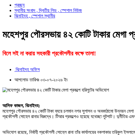
প্রচ্ছদ
স্থানীয় সংবাদ , দ্বিতীয় লিড , স্পেশাল নিউজ
ঝিনাইদহ , স্পেশাল স্থানীয়
মহেশপুর পৌরসভায় ৪২ কোটি টাকার মেগা প্র
বিলে সই না করায় সহকারী প্রকৌশলীর কক্ষে তালা!
ঝিনাইদহ অফিস
আপলোড তারিখঃ ০৩-০৭-২০২৬ ইং
আসিফ কাজল, ঝিনাইদহ:
মহেশপুর পৌরসভায় ৪২ কোটি টাকা ব্যয়ে চলমান নগর সুশাসন ও অবকাঠামো উন্নয়ন মেগা প্র
প্রকৌশলী সোহেল রানার বিরুদ্ধে। টিআর প্রকল্পেও হয়েছে যথেচ্ছা লুটপাট। দুর্নীতির 
অভিযোগ রয়েছে, নির্বাহী প্রকৌশলী সোহেল রানা তাঁর কার্যালয়ের নকশাকার তরিকুল ইসল