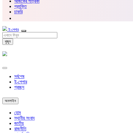
আজকের পত্রিকা
প্রযুক্তি
চাকরি
ই-পেপার
খুজুন
সর্বশেষ
ই-পেপার
প্রচ্ছদ
অনলাইন
হোম
স্থানীয় সংবাদ
জাতীয়
রাজনীতি