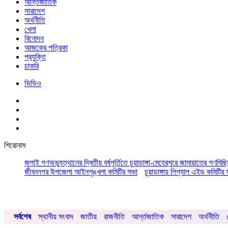
আর্ন্তজাতিক
সারাদেশ
অর্থনীতি
খেলা
বিনোদন
আজকের পত্রিকা
প্রযুক্তি
চাকরি
ভিডিও
শিরোনাম
জুলাই গণঅভ্যুত্থানের দ্বিতীয় বর্ষপূর্তিতে চুয়াডাঙ্গা-মেহেরপুরে জামায়াতের গণমিছ
জীবননগর উপজেলা আইনশৃঙ্খলা কমিটির সভা
চুয়াডাঙ্গায় লিগ্যাল এইড কমিট
সর্বশেষ
স্থানীয় সংবাদ
জাতীয়
রাজনীতি
আর্ন্তজাতিক
সারাদেশ
অর্থনীতি