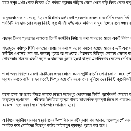
ফলে দুপুর ১২টা থেকে বিকেল ৫টা পর্যন্ত বারান্দায় দাঁড়িয়ে থেকে শেষে বাড়ি ফিরে যেতে
অনুসন্ধানে জানা গেছে, ৪২ কোটি টাকার এই মেগা প্রকল্পের আওতায় আরসিসি ড্রেন নির্মাণ, 
প্রতিটি বিল ছাড়ানোর জন্য নির্বাহী প্রকৌশলী ২% হারে কমিশন বা ঘুষ নিচ্ছেন বলে গুঞ্জ
এছাড়া টিআর প্রকল্পের আওতায় তিনটি ডাস্টবিন নির্মাণের কথা থাকলেও মাত্র একটি নির্
শহরজুড়ে পর্যাপ্ত সিসি ক্যামেরা লাগানোর কথা থাকলেও বসানো হয়েছে মাত্র ৫-৬টি এ
দুর্নীতির এখানেই শেষ নয়, জলবায়ু প্রকল্পের আওতায় পৌরসভার বিভিন্ন এলাকায় সোলার ব
পৌরসভার সামনের একটি সড়ক ও বাজারের টেন্ডার হওয়া রাস্তা একাধিকবার মেরামত দেখিয়ে ভুয়
পাকা ভবন নির্মাণের নকশা যাচাইয়ের জন্য কোনো কনসালটেন্ট ফার্মের তোয়াক্কা না করে, 
স্বাক্ষর করতে রাজি না হওয়াতেই ক্ষিপ্ত হয়ে তাঁর কক্ষে তালা ঝুলিয়ে দেন নির্বাহী প্রকৌ
কক্ষে তালা লাগানোর বিষয়ে জানতে চাইলে মহেশপুর পৌরসভার নির্বাহী প্রকৌশলী সোহেল
অত্যন্ত দুঃখজনক। পরীক্ষার ডিউটিতে ব্যস্ত থাকায় তাৎক্ষণিক ব্যবস্থা নিতে না পারল
ব্যবস্থা নিতে মন্ত্রণালয়ে লিখিতভাবে জানানো হবে।
এ বিষয়ে স্থানীয় সরকার মন্ত্রণালয়ের উপপরিচালক রথীন্দ্রনাথ রায় জানান, মহেশপুর পৌর
অবহিত করে দোষীদের বিরুদ্ধে কঠোর আইনানুগ ব্যবস্থা গ্রহণ করা হবে।