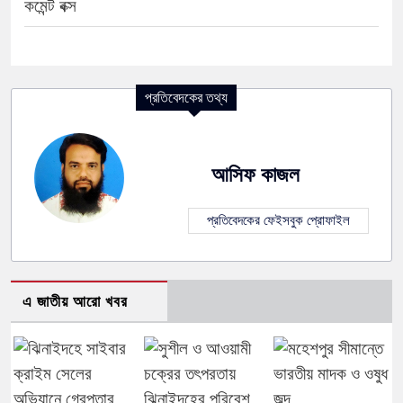
কমেন্ট বক্স
প্রতিবেদকের তথ্য
আসিফ কাজল
প্রতিবেদকের ফেইসবুক প্রোফাইল
এ জাতীয় আরো খবর