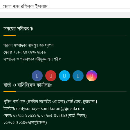
সময়ের সমীকরণঃ
প্রধান সম্পাদকঃ নাজমুল হক স্বপন
ফোনঃ +৮৮০২৪৭৭৭৮৭৫৫৬
সম্পাদক ও প্রকাশকঃ শরীফুজ্জামান শরীফ
বার্তা ও বানিজ্যিক কার্যালয়ঃ
পুলিশ পার্ক লেন (মসজিদ মার্কেটের ৩য় তলা) কোর্ট রোড, চুয়াডাঙ্গা।
ইমেইলঃ dailysomoyersomikoron@gmail.com
ফোনঃ ০১৭১১-৯০৯১৯৭, ০১৭০৫-৪০১৪৬৪(বার্তা-বিভাগ),
০১৭০৫-৪০১৪৬৭(সার্কুলেশন)