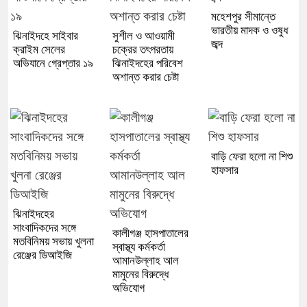
মহেশপুর সীমান্তে
ভারতীয় মাদক ও ওষুধ
ঝিনাইদহে সাইবার
সুশীল ও আওয়ামী
জব্দ
ক্রাইম সেলের
চক্রের তৎপরতায়
অভিযানে গ্রেপ্তার ১৯
ঝিনাইদহের পরিবেশ
অশান্ত করার চেষ্টা
বাড়ি ফেরা হলো না শিশু
হাফসার
ঝিনাইদহের
সাংবাদিকদের সঙ্গে
কালীগঞ্জ হাসপাতালের
মতবিনিময় সভায় খুলনা
স্বাস্থ্য কর্মকর্তা
রেঞ্জের ডিআইজি
আমানউল্লাহ আল
মামুনের বিরুদ্ধে
অভিযোগ