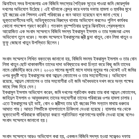
ঝিনাইদহ সদর উপজেলায় এক বিজিবি সদস্যের পৈত্রিক সূত্রে পাওয়া জমি জোরপূর্বক
দখলের অভিযোগ উঠেছে। এই ঘটনাকে কেন্দ্র করে দফায় দফায় হামলা ও হুমকির মুখে
দুই বছরের এক শিশুসহ একই পরিবারের ৫ জন আহত হয়েছেন বলে জানা গেছে।
ভুক্তভোগীদের দাবি, অভিযুক্তদের বিরুদ্ধে থানায় অভিযোগ করলেও পুলিশ কার্যকর
কোনো পদক্ষেপ গ্রহণ করেনি। গতকাল বৃহস্পতিবার দুপুরে ঝিনাইদহ প্রেসক্লাবে
আয়োজিত এক সংবাদ সম্মেলনে বিজিবি সদস্য ইকরামুল ইসলাম ও তার স্বজনরা এসব
অভিযোগ তুলে ধরেন। সংবাদ সম্মেলনে ইকরামুলের স্ত্রী ছন্দা খাতুন, বোন লিমা খাতুন ও
ফুফু জোছনা খাতুন উপস্থিত ছিলেন।
সংবাদ সম্মেলনে লিখিত বক্তব্যে জানানো হয়, বিজিবি সদস্য ইকরামুল ইসলাম ও তার বোন
লিমা খাতুন ছোট থাকাকালীন তাদের দাদা ভবিষ্যতের কথা চিন্তা করে কিছু জমি তাদের
নামে রেজিস্ট্রি করে দেন। ২০২৩ সালের জুলাই মাসে দাদার মৃত্যুর পর থেকেই ওই জমির
ওপর কুদৃষ্টি পড়ে ইকরামুলের বাবা আব্দুল মোতালেব ও তার সহযোগীদের। অভিযোগ
রয়েছে, আব্দুল মোতালেব ও তার সহযোগীরা ওই জমি অবৈধভাবে দখল করে অন্য পক্ষের
কাছে লিজ দিয়ে দেন।
ইকরামুল ইসলাম অভিযোগ করেন, জমি দখলের প্রতিবাদ করায় তার বাবা আব্দুল মোতালেব,
জাহিদুল ইসলাম ও আবুবকরসহ তাদের সহযোগীরা তাদের পরিবারের ওপর হামলা চালায়।
এতে ইকরামুলের দুই ভাই, বোন ও স্ত্রীসহ তার দুই বছরের শিশু সন্তান মাথায় গুরুতর
আঘাত পায়। আহত শিশুটিকে হাসপাতালে চিকিৎসা দেওয়া হয়েছে। হামলার পর থেকে
ভুক্তভোগী পরিবারকে বাড়িছাড়া করতে প্রতিনিয়ত প্রাণনাশের হুমকি দেওয়া হচ্ছে বলেও
সংবাদ সম্মেলনে জানানো হয়।
সংবাদ সম্মেলনে আরও অভিযোগ করা হয়, একজন বিজিবি সদস্য হওয়া সত্ত্বেও দফায়