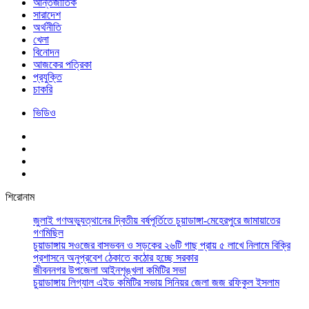
আর্ন্তজাতিক
সারাদেশ
অর্থনীতি
খেলা
বিনোদন
আজকের পত্রিকা
প্রযুক্তি
চাকরি
ভিডিও
শিরোনাম
জুলাই গণঅভ্যুত্থানের দ্বিতীয় বর্ষপূর্তিতে চুয়াডাঙ্গা-মেহেরপুরে জামায়াতের
গণমিছিল
চুয়াডাঙ্গায় সওজের বাসভবন ও সড়কের ২৬টি গাছ প্রায় ৫ লাখে নিলামে বিক্রি
প্রশাসনে অনুপ্রবেশ ঠেকাতে কঠোর হচ্ছে সরকার
জীবননগর উপজেলা আইনশৃঙ্খলা কমিটির সভা
চুয়াডাঙ্গায় লিগ্যাল এইড কমিটির সভায় সিনিয়র জেলা জজ রফিকুল ইসলাম