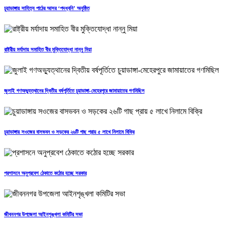
চুয়াডাঙ্গায় সাহিত্য পাঠের আসর ‘পদধ্বনি’ অনুষ্ঠিত
রাষ্ট্রীয় মর্যাদায় সমাহিত বীর মুক্তিযোদ্ধা নান্নু মিয়া
জুলাই গণঅভ্যুত্থানের দ্বিতীয় বর্ষপূর্তিতে চুয়াডাঙ্গা-মেহেরপুরে জামায়াতের গণমিছিল
চুয়াডাঙ্গায় সওজের বাসভবন ও সড়কের ২৬টি গাছ প্রায় ৫ লাখে নিলামে বিক্রি
প্রশাসনে অনুপ্রবেশ ঠেকাতে কঠোর হচ্ছে সরকার
জীবননগর উপজেলা আইনশৃঙ্খলা কমিটির সভা