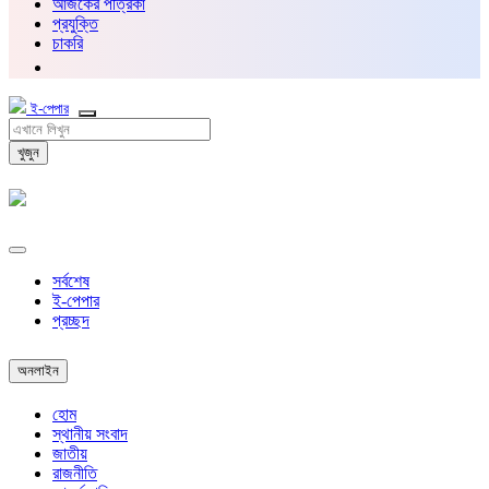
আজকের পত্রিকা
প্রযুক্তি
চাকরি
ই-পেপার
খুজুন
সর্বশেষ
ই-পেপার
প্রচ্ছদ
অনলাইন
হোম
স্থানীয় সংবাদ
জাতীয়
রাজনীতি