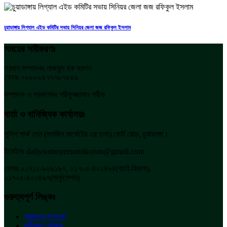
চুয়াডাঙ্গায় লিগ্যাল এইড কমিটির সভায় সিনিয়র জেলা জজ রফিকুল ইসলাম
সময়ের সমীকরণঃ
প্রধান সম্পাদকঃ নাজমুল হক স্বপন
ফোনঃ +৮৮০২৪৭৭৭৮৭৫৫৬
সম্পাদক ও প্রকাশকঃ শরীফুজ্জামান শরীফ
বার্তা ও বানিজ্যিক কার্যালয়ঃ
পুলিশ পার্ক লেন (মসজিদ মার্কেটের ৩য় তলা) কোর্ট রোড, চুয়াডাঙ্গা।
ইমেইলঃ dailysomoyersomikoron@gmail.com
ফোনঃ ০১৭১১-৯০৯১৯৭, ০১৭০৫-৪০১৪৬৪(বার্তা-বিভাগ),
০১৭০৫-৪০১৪৬৭(সার্কুলেশন)
গুরুত্বপূর্ণ লিঙ্কঃ
আমাদের সম্পর্কে
সমীকরণ পরিবার