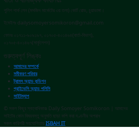
পুলিশ পার্ক লেন (মসজিদ মার্কেটের ৩য় তলা) কোর্ট রোড, চুয়াডাঙ্গা।
ইমেইলঃ dailysomoyersomikoron@gmail.com
ফোনঃ ০১৭১১-৯০৯১৯৭, ০১৭০৫-৪০১৪৬৪(বার্তা-বিভাগ),
০১৭০৫-৪০১৪৬৭(সার্কুলেশন)
গুরুত্বপূর্ণ লিঙ্কঃ
আমাদের সম্পর্কে
সমীকরণ পরিবার
ট্রামস অ্যান্ড কন্ডিশন
প্রাইভেসি অ্যান্ড পলিসি
সাইটম্যাপ
© সকল কিছুর স্বত্বাধিকারঃ Daily Somoyer Somikoron | আমাদের
সাইটের কোন বিষয়বস্তু অনুমতি ছাড়া কপি করা দণ্ডনীয় অপরাধ
সকল কারিগরী সহযোগিতায়
ISBAH IT