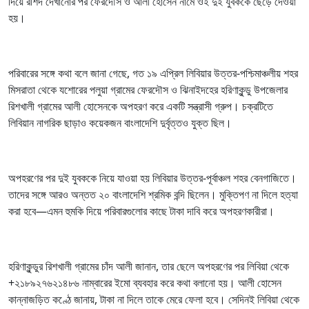
দিয়ে রশিদ দেখানোর পর ফেরদৌস ও আলী হোসেন নামে ওই দুই যুবককে ছেড়ে দেওয়া
হয়।
পরিবারের সঙ্গে কথা বলে জানা গেছে, গত ১৯ এপ্রিল লিবিয়ার উত্তর-পশ্চিমাঞ্চলীয় শহর
মিসরাতা থেকে যশোরের পলুয়া গ্রামের ফেরদৌস ও ঝিনাইদহের হরিণাকুন্ডু উপজেলার
রিশখালী গ্রামের আলী হোসেনকে অপহরণ করে একটি সন্ত্রাসী গ্রুপ। চক্রটিতে
লিবিয়ান নাগরিক ছাড়াও কয়েকজন বাংলাদেশি দুর্বৃত্তও যুক্ত ছিল।
অপহরণের পর দুই যুবককে নিয়ে যাওয়া হয় লিবিয়ার উত্তর-পূর্বাঞ্চল শহর বেনগাজিতে।
তাদের সঙ্গে আরও অন্তত ২০ বাংলাদেশি শ্রমিক বন্দি ছিলেন। মুক্তিপণ না দিলে হত্যা
করা হবে—এমন হুমকি দিয়ে পরিবারগুলোর কাছে টাকা দাবি করে অপহরণকারীরা।
হরিণাকুন্ডুর রিশখালী গ্রামের চাঁদ আলী জানান, তার ছেলে অপহরণের পর লিবিয়া থেকে
+২১৮৯২৭৬২১৪৮৬ নাম্বারের ইমো ব্যবহার করে কথা বলানো হয়। আলী হোসেন
কান্নাজড়িত কণ্ঠে জানায়, টাকা না দিলে তাকে মেরে ফেলা হবে। সেদিনই লিবিয়া থেকে