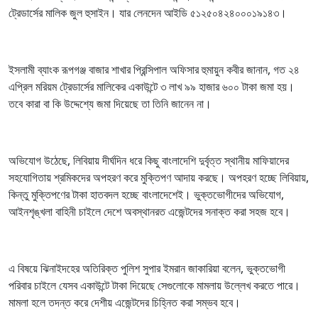
ট্রেডার্সের মালিক জুল হুসাইন। যার লেনদেন আইডি ৫১২৫০৪২৪০০০১৯১৪৩।
ইসলামী ব্যাংক রূপগঞ্জ বাজার শাখার প্রিন্সিপাল অফিসার হুমায়ুন কবীর জানান, গত ২৪
এপ্রিল মরিয়ম ট্রেডার্সের মালিকের একাউন্টে ৩ লাখ ৯৯ হাজার ৬০০ টাকা জমা হয়।
তবে কারা বা কি উদ্দেশ্যে জমা দিয়েছে তা তিনি জানেন না।
অভিযোগ উঠেছে, লিবিয়ায় দীর্ঘদিন ধরে কিছু বাংলাদেশি দুর্বৃত্ত স্থানীয় মাফিয়াদের
সহযোগিতায় শ্রমিকদের অপহরণ করে মুক্তিপণ আদায় করছে। অপহরণ হচ্ছে লিবিয়ায়,
কিন্তু মুক্তিপণের টাকা হাতবদল হচ্ছে বাংলাদেশেই। ভুক্তভোগীদের অভিযোগ,
আইনশৃঙ্খলা বাহিনী চাইলে দেশে অবস্থানরত এজেন্টদের সনাক্ত করা সহজ হবে।
এ বিষয়ে ঝিনাইদহের অতিরিক্ত পুলিশ সুপার ইমরান জাকারিয়া বলেন, ভুক্তভোগী
পরিবার চাইলে যেসব একাউন্টে টাকা দিয়েছে সেগুলোকে মামলায় উল্লেখ করতে পারে।
মামলা হলে তদন্ত করে দেশীয় এজেন্টদের চিহ্নিত করা সম্ভব হবে।