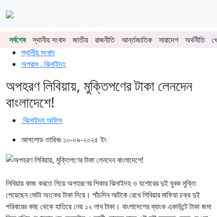
শিরোনাম
 চুয়াডাঙ্গা-মেহেরপুরে জামায়াতের গণমিছিল
চুয়াডাঙ্গায় সওজের বাসভবন ও সড়কের ২৬টি গাছ প
সর্বশেষ
স্থানীয় সংবাদ
জাতীয়
রাজনীতি
আর্ন্তজাতিক
সারাদেশ
অর্থনীতি
খ
প্রচ্ছদ
স্থানীয় সংবাদ
অপরাধ , ঝিনাইদহ
অপহরণ লিবিয়ায়, মুক্তিপণের টাকা লেনদেন
বাংলাদেশে!
ঝিনাইদহ অফিস
আপলোড তারিখঃ ১০-০৯-২০২৫ ইং
লিবিয়ায় কাজ করতে গিয়ে অপহরণের শিকার ঝিনাইদহ ও যশোরের দুই যুবক মুক্তি
পেয়েছেন মোটা অংকের টাকা দিয়ে। পাঁচদিন আটকে রেখে লিবিয়ার মাফিয়া চক্র দুই
পরিবারের কাছ থেকে হাতিয়ে নেয় ১২ লাখ টাকা। বাংলাদেশের ব্যাংক একাউন্টে টাকা জমা