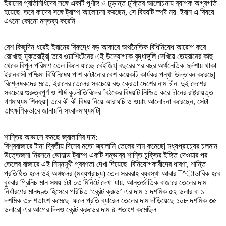
ইরানের প্রতিনিধিদের সঙ্গে একটি পূর্ণাঙ্গ ও চূড়ান্ত চুক্তির আলোচনায় ব্যাপক অগ্রগতি
হয়েছে| তবে কাদের সঙ্গে ট্রাম্প আলোচনা করছেন, সে বিষয়টি স্পষ্ট নয়| ইরান এ বিষয়ে
এখনো কোনো মন্তব্য করেনি|
বেশ কিছুদিন ধরেই ইরানের বিরুদ্ধে বড় আকারে অর্থনৈতিক বিধিনিষেধ আরোপ করে
রেখেছে যুক্তরাষ্ট্র| তবে ওয়াশিংটনের এই উদ্যোগকে বৃদ্ধাঙ্গুলি দেখিয়ে তেহরানের কাছ
থেকে বিপুল পরিমাণ তেল কিনে যাচ্ছে বেইজিং| বছরের পর বছর অর্থনৈতিক দুর্দশায় থাকা
ইরানবাসী পশ্চিমা বিধিনিষেধ পাশ কাটানোর বেশ কয়েকটি কার্যকর পন্থা উদ্ভাবন করেছে|
বিশ্লেষকদের মতে, ইরানের তেলের সবচেয়ে বড় ক্রেতা দেশের নাম চীন| দুই দেশের
সবচেয়ে গুরুত্বপূর্ণ ও শীর্ষ কূটনীতিবিদের ˆবঠকের বিষয়টি নিশ্চিত করে চীনের রাষ্ট্রায়ত্ত
গণমাধ্যম শিনহুয়া| তবে কী কী বিষয় নিয়ে আরাঘচি ও ওয়াং আলোচনা করেছেন, সেটা
তাৎক্ষণিকভাবে জানায়নি সংবাদমাধ্যমটি|
শান্তির আভাসে কমছে জ্বালানির দাম:
বিশ্ববাজারে টানা দ্বিতীয় দিনের মতো জ্বালানি তেলের দাম কমেছে| মধ্যপ্রাচ্যের চলমান
উত্তেজনা নিরসনে ডোনাল্ড ট্রাম্প একটি সম্ভাব্য শান্তি চুক্তির ইঙ্গিত দেওয়ার পর
তেলের বাজারে এই নিম্নমুখী প্রবণতা দেখা দিয়েছে| বিনিয়োগকারীদের ধারণা, শান্তি
প্রতিষ্ঠিত হলে ওই অঞ্চলের (মধ্যপ্রাচ্য) তেল সরবরাহ ব্যবস্থা আবার ¯^াভাবিক হবে|
বুধবার গ্রিনিচ মান সময় ১টা ০৩ মিনিটে দেখা যায়, আন্তর্জাতিক বাজারে তেলের দাম
নির্ধারণের মানদণ্ড হিসেবে পরিচিত ‘ব্রেন্ট ক্রুড’ এর দাম ১ দশমিক ৫২ ডলার বা ১
দশমিক ৩৮ শতাংশ কমেছে| ফলে প্রতি ব্যারেল তেলের দাম দাঁড়িয়েছে ১০৮ দশমিক ৩৫
ডলারে| এর আগের দিনও ব্রেন্ট ক্রুডের দাম ৪ শতাংশ কমেছিল|