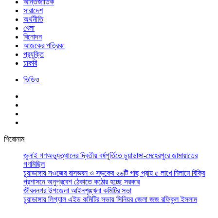
আর্ন্তজাতিক
সারাদেশ
অর্থনীতি
খেলা
বিনোদন
আজকের পত্রিকা
প্রযুক্তি
চাকরি
ভিডিও
শিরোনাম
জুলাই গণঅভ্যুত্থানের দ্বিতীয় বর্ষপূর্তিতে চুয়াডাঙ্গা-মেহেরপুরে জামায়াতের
গণমিছিল
চুয়াডাঙ্গায় সওজের বাসভবন ও সড়কের ২৬টি গাছ প্রায় ৫ লাখে নিলামে বিক্রি
প্রশাসনে অনুপ্রবেশ ঠেকাতে কঠোর হচ্ছে সরকার
জীবননগর উপজেলা আইনশৃঙ্খলা কমিটির সভা
চুয়াডাঙ্গায় লিগ্যাল এইড কমিটির সভায় সিনিয়র জেলা জজ রফিকুল ইসলাম