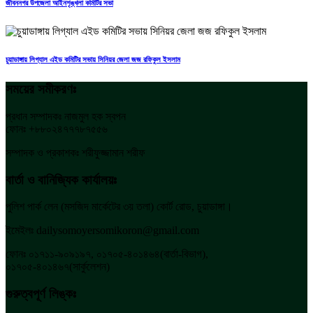
জীবননগর উপজেলা আইনশৃঙ্খলা কমিটির সভা
চুয়াডাঙ্গায় লিগ্যাল এইড কমিটির সভায় সিনিয়র জেলা জজ রফিকুল ইসলাম
সময়ের সমীকরণঃ
প্রধান সম্পাদকঃ নাজমুল হক স্বপন
ফোনঃ +৮৮০২৪৭৭৭৮৭৫৫৬
সম্পাদক ও প্রকাশকঃ শরীফুজ্জামান শরীফ
বার্তা ও বানিজ্যিক কার্যালয়ঃ
পুলিশ পার্ক লেন (মসজিদ মার্কেটের ৩য় তলা) কোর্ট রোড, চুয়াডাঙ্গা।
ইমেইলঃ dailysomoyersomikoron@gmail.com
ফোনঃ ০১৭১১-৯০৯১৯৭, ০১৭০৫-৪০১৪৬৪(বার্তা-বিভাগ),
০১৭০৫-৪০১৪৬৭(সার্কুলেশন)
গুরুত্বপূর্ণ লিঙ্কঃ