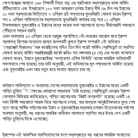
ক্ষেপণাস্ত্রের আঘাতে ১৬৮ শিক্ষার্থী নিহত হয়| এর প্রতিবাদে মধ্যপ্রাচ্যে থাকা মার্কিন
ঘাঁটিগুলোতে এবং ইসরায়েলে ১০০ দফা আক্রমণ চালায় ইরান| দীর্ঘ ৩৯ দিন পর ইরানের
১০ দফা প্রস্তাবের ভিত্তিতে ৭ এপ্রিল দুই সপ্তাহের যুদ্ধবিরতি ঘোষণা করেন ট্রাম্প|
গত ৮ এপ্রিল পাকিস্তানের মধ্যস্থতায় যুদ্ধবিরতি কার্যকর হয়| পরে ১১ এপ্রিল
ইসলামাবাদে যুক্তরাষ্ট্র ও ইরানের মধ্যে কয়েক দফা আলোচনা হলেও দীর্ঘমেয়াদি সমাধানে
পৌঁছানো সম্ভব হয়নি|
এমন অবস্থায় ১৩ এপ্রিল থেকে হরমুজ প্রণালিতে নৌ-অবরোধ আরোপ করে ট্রাম্প
প্রশাসন| বিশ্বের অন্যতম ব্যস্ত জলপথটি খুলতে ট্রাম্প সম্প্রতি নৌ অভিযান
‘প্রোজেক্ট ফ্রিডমও’ শুরু করেছিলেন| যদিও তিন দিন পরেই মার্কিন প্রেসিডেন্ট তা স্থগিত
ঘোষণা করেন| মার্কিন পররাষ্ট্রমন্ত্রী মার্কো রুবিও গত মঙ্গলবার (৫ মে) এক সংবাদ সম্মেলনে
ঘোষণা করেন, ইরানে যুক্তরাষ্ট্রের ‘অপারেশন এপিক ফিউরি’ নামের সামরিক অভিযানটি
সফলভাবে শেষ হয়েছে| তার দাবি অনুযায়ী, এই অভিযানের মূল লক্ষ্যগুলো অর্জিত হয়েছে
এবং যুক্তরাষ্ট্র এখন আর নতুন করে সংঘাত বাড়াতে চায় না|
বর্তমানে পাকিস্তান ও অন্যান্য দেশের মধ্যস্থতায় যুক্তরাষ্ট্র ও ইরানের মধ্যে একটি
শান্তি চুক্তি ¯^াক্ষরের জোরালো সম্ভাবনা ˆতরি হয়েছে| প্রেসিডেন্ট ডোনাল্ড ট্রাম্প
সোশ্যাল মিডিয়ায় জানিয়েছেন, শান্তি আলোচনায় ‘বিরাট অগ্রগতি’ হয়েছে| একটি ১৪
দফা বিশিষ্ট সমঝোতা স্মারক নিয়ে আলোচনা চলছে, যার মাধ্যমে আনুষ্ঠানিকভাবে যুদ্ধ শেষ
হতে পারে| সার্বিক পর্যালোচনায় ইরান ও যুক্তরাষ্ট্রের মধ্যকার চলমান উত্তেজনার সর্বশেষ
অবস্থা অনুযায়ী, বড় ধরনের সামরিক অভিযান আপাতত স্থগিত করে উভয় দেশ একটি
শান্তি চুক্তির দিকে এগোচ্ছে|
ট্রাম্পের এই আকস্মিক স্থগিতাদেশের ফলে মধ্যপ্রাচ্যে বড় ধরনের সামরিক সংঘাতের