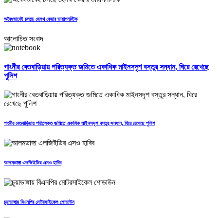
অবৈধভাবেই চলছে হেলথ কেয়ার ডায়াগনস্টিক
আলোচিত সংবাদ
গাংনীর বেতবাড়িয়ায় পরিত্যক্ত জমিতে একাধিক মাইনসদৃশ বস্তুর সন্ধান, ঘিরে রেখেছে
পুলিশ
গাংনীর বেতবাড়িয়ায় পরিত্যক্ত জমিতে একাধিক মাইনসদৃশ বস্তুর সন্ধান, ঘিরে রেখেছে পুলিশ
আলমডাঙ্গা এলজিইডির এসও হাবিব
চুয়াডাঙ্গায় বিএনপির মোটরসাইকেল শোডাউন