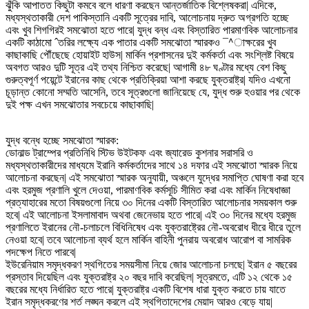
ঝুঁকি আপাতত কিছুটা কমবে বলে ধারণা করছেন আন্তর্জাতিক বিশ্লেষকরা| এদিকে,
মধ্যস্থতাকারী দেশ পাকিস্তানি একটি সূত্রের দাবি, আলোচনায় দ্রুত অগ্রগতি হচ্ছে
এবং খুব শিগগিরই সমঝোতা হতে পারে| যুদ্ধ বন্ধ এবং বিস্তারিত পারমাণবিক আলোচনার
একটি কাঠামো ˆতরির লক্ষ্যে এক পাতার একটি সমঝোতা স্মারকও ¯^াক্ষরের খুব
কাছাকাছি পৌঁছেছে হোয়াইট হাউস| মার্কিন প্রশাসনের দুই কর্মকর্তা এবং সংশ্লিষ্ট বিষয়ে
অবগত আরও দুটি সূত্র এই তথ্য নিশ্চিত করেছে| আগামী ৪৮ ঘণ্টার মধ্যে বেশ কিছু
গুরুত্বপূর্ণ পয়েন্টে ইরানের কাছ থেকে প্রতিক্রিয়া আশা করছে যুক্তরাষ্ট্র| যদিও এখনো
চূড়ান্ত কোনো সম্মতি আসেনি, তবে সূত্রগুলো জানিয়েছে যে, যুদ্ধ শুরু হওয়ার পর থেকে
দুই পক্ষ এখন সমঝোতার সবচেয়ে কাছাকাছি|
যুদ্ধ বন্ধে হচ্ছে সমঝোতা স্মারক:
ডোনাল্ড ট্রাম্পের প্রতিনিধি স্টিভ উইটকফ এবং জ্যারেড কুশনার সরাসরি ও
মধ্যস্থতাকারীদের মাধ্যমে ইরানি কর্মকর্তাদের সাথে ১৪ দফার এই সমঝোতা স্মারক নিয়ে
আলোচনা করছেন| এই সমঝোতা স্মারক অনুযায়ী, অঞ্চলে যুদ্ধের সমাপ্তি ঘোষণা করা হবে
এবং হরমুজ প্রণালি খুলে দেওয়া, পারমাণবিক কর্মসূচি সীমিত করা এবং মার্কিন নিষেধাজ্ঞা
প্রত্যাহারের মতো বিষয়গুলো নিয়ে ৩০ দিনের একটি বিস্তারিত আলোচনার সময়কাল শুরু
হবে| এই আলোচনা ইসলামাবাদ অথবা জেনেভায় হতে পারে| এই ৩০ দিনের মধ্যে হরমুজ
প্রণালিতে ইরানের নৌ-চলাচলে বিধিনিষেধ এবং যুক্তরাষ্ট্রের নৌ-অবরোধ ধীরে ধীরে তুলে
নেওয়া হবে| তবে আলোচনা ব্যর্থ হলে মার্কিন বাহিনী পুনরায় অবরোধ আরোপ বা সামরিক
পদক্ষেপ নিতে পারবে|
ইউরেনিয়াম সমৃদ্ধকরণ স্থগিতের সময়সীমা নিয়ে জোর আলোচনা চলছে| ইরান ৫ বছরের
প্রস্তাব দিয়েছিল এবং যুক্তরাষ্ট্র ২০ বছর দাবি করেছিল| সূত্রমতে, এটি ১২ থেকে ১৫
বছরের মধ্যে নির্ধারিত হতে পারে| যুক্তরাষ্ট্র একটি বিশেষ ধারা যুক্ত করতে চায় যাতে
ইরান সমৃদ্ধকরণের শর্ত লঙ্ঘন করলে এই স্থগিতাদেশের মেয়াদ আরও বেড়ে যায়|