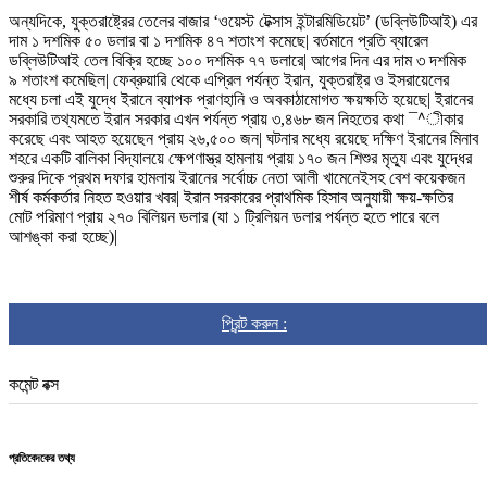
অন্যদিকে, যুক্তরাষ্ট্রের তেলের বাজার ‘ওয়েস্ট টেক্সাস ইন্টারমিডিয়েট’ (ডব্লিউটিআই) এর
দাম ১ দশমিক ৫০ ডলার বা ১ দশমিক ৪৭ শতাংশ কমেছে| বর্তমানে প্রতি ব্যারেল
ডব্লিউটিআই তেল বিক্রি হচ্ছে ১০০ দশমিক ৭৭ ডলারে| আগের দিন এর দাম ৩ দশমিক
৯ শতাংশ কমেছিল| ফেব্রুয়ারি থেকে এপ্রিল পর্যন্ত ইরান, যুক্তরাষ্ট্র ও ইসরায়েলের
মধ্যে চলা এই যুদ্ধে ইরানে ব্যাপক প্রাণহানি ও অবকাঠামোগত ক্ষয়ক্ষতি হয়েছে| ইরানের
সরকারি তথ্যমতে ইরান সরকার এখন পর্যন্ত প্রায় ৩,৪৬৮ জন নিহতের কথা ¯^ীকার
করেছে এবং আহত হয়েছেন প্রায় ২৬,৫০০ জন| ঘটনার মধ্যে রয়েছে দক্ষিণ ইরানের মিনাব
শহরে একটি বালিকা বিদ্যালয়ে ক্ষেপণাস্ত্র হামলায় প্রায় ১৭০ জন শিশুর মৃত্যু এবং যুদ্ধের
শুরুর দিকে প্রথম দফার হামলায় ইরানের সর্বোচ্চ নেতা আলী খামেনেইসহ বেশ কয়েকজন
শীর্ষ কর্মকর্তার নিহত হওয়ার খবর| ইরান সরকারের প্রাথমিক হিসাব অনুযায়ী ক্ষয়-ক্ষতির
মোট পরিমাণ প্রায় ২৭০ বিলিয়ন ডলার (যা ১ ট্রিলিয়ন ডলার পর্যন্ত হতে পারে বলে
আশঙ্কা করা হচ্ছে)|
প্রিন্ট করুন :
কমেন্ট বক্স
প্রতিবেদকের তথ্য