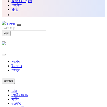
আজকের পত্রিকা
প্রযুক্তি
চাকরি
ই-পেপার
খুজুন
সর্বশেষ
ই-পেপার
প্রচ্ছদ
অনলাইন
হোম
স্থানীয় সংবাদ
জাতীয়
রাজনীতি