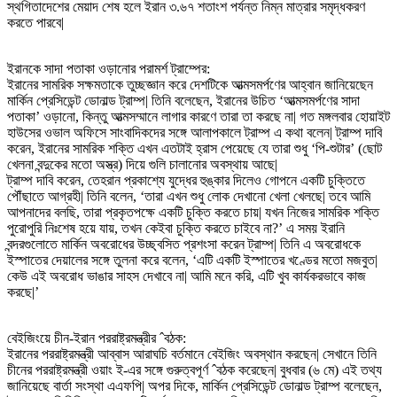
স্থগিতাদেশের মেয়াদ শেষ হলে ইরান ৩.৬৭ শতাংশ পর্যন্ত নিম্ন মাত্রার সমৃদ্ধকরণ
করতে পারবে|
ইরানকে সাদা পতাকা ওড়ানোর পরামর্শ ট্রাম্পের:
ইরানের সামরিক সক্ষমতাকে তুচ্ছজ্ঞান করে দেশটিকে আত্মসমর্পণের আহ্বান জানিয়েছেন
মার্কিন প্রেসিডেন্ট ডোনাল্ড ট্রাম্প| তিনি বলেছেন, ইরানের উচিত ‘আত্মসমর্পণের সাদা
পতাকা’ ওড়ানো, কিন্তু আত্মসম্মানে লাগার কারণে তারা তা করছে না| গত মঙ্গলবার হোয়াইট
হাউসের ওভাল অফিসে সাংবাদিকদের সঙ্গে আলাপকালে ট্রাম্প এ কথা বলেন| ট্রাম্প দাবি
করেন, ইরানের সামরিক শক্তি এখন এতটাই হ্রাস পেয়েছে যে তারা শুধু ‘পি-শুটার’ (ছোট
খেলনা বন্দুকের মতো অস্ত্র) দিয়ে গুলি চালানোর অবস্থায় আছে|
ট্রাম্প দাবি করেন, তেহরান প্রকাশ্যে যুদ্ধের হুঙ্কার দিলেও গোপনে একটি চুক্তিতে
পৌঁছাতে আগ্রহী| তিনি বলেন, ‘তারা এখন শুধু লোক দেখানো খেলা খেলছে| তবে আমি
আপনাদের বলছি, তারা প্রকৃতপক্ষে একটি চুক্তি করতে চায়| যখন নিজের সামরিক শক্তি
পুরোপুরি নিঃশেষ হয়ে যায়, তখন কেইবা চুক্তি করতে চাইবে না?’ এ সময় ইরানি
বন্দরগুলোতে মার্কিন অবরোধের উচ্ছ্বসিত প্রশংসা করেন ট্রাম্প| তিনি এ অবরোধকে
ইস্পাতের দেয়ালের সঙ্গে তুলনা করে বলেন, ‘এটি একটি ইস্পাতের খণ্ডের মতো মজবুত|
কেউ এই অবরোধ ভাঙার সাহস দেখাবে না| আমি মনে করি, এটি খুব কার্যকরভাবে কাজ
করছে|’
বেইজিংয়ে চীন-ইরান পররাষ্ট্রমন্ত্রীর ˆবঠক:
ইরানের পররাষ্ট্রমন্ত্রী আব্বাস আরাঘচি বর্তমানে বেইজিং অবস্থান করছেন| সেখানে তিনি
চীনের পররাষ্ট্রমন্ত্রী ওয়াং ই-এর সঙ্গে গুরুত্বপূর্ণ ˆবঠক করেছেন| বুধবার (৬ মে) এই তথ্য
জানিয়েছে বার্তা সংস্থা এএফপি| অপর দিকে, মার্কিন প্রেসিডেন্ট ডোনাল্ড ট্রাম্প বলেছেন,