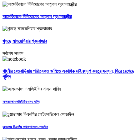
আমেরিকাকে বিনিয়োগের আহ্বান প্রধানমন্ত্রীর
খুলছে মালয়েশিয়ার শ্রমবাজার
সর্বশেষ সংবাদ
গাংনীর বেতবাড়িয়ায় পরিত্যক্ত জমিতে একাধিক মাইনসদৃশ বস্তুর সন্ধান, ঘিরে রেখেছে
পুলিশ
আলমডাঙ্গা এলজিইডির এসও হাবিব
চুয়াডাঙ্গায় বিএনপির মোটরসাইকেল শোডাউন